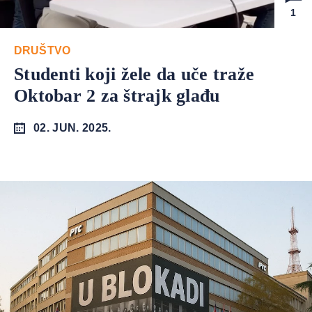
1
DRUŠTVO
Studenti koji žele da uče traže
Oktobar 2 za štrajk glađu
02. JUN. 2025.