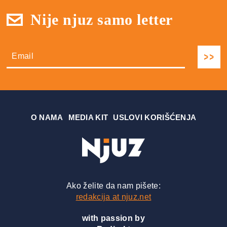
Nije njuz samo letter
О NAMA
MEDIA KIT
USLOVI KORIŠĆENJA
Ako želite da nam pišete:
redakcija at njuz.net
with passion by