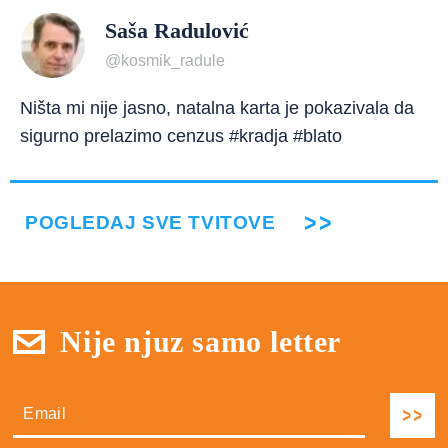
Saša Radulović
@kosmik_radule
Ništa mi nije jasno, natalna karta je pokazivala da
sigurno prelazimo cenzus #kradja #blato
POGLEDAJ SVE TVITOVE
Nije njuz samo letter