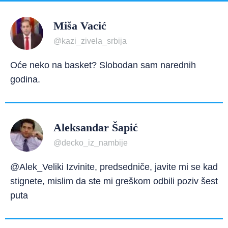
Miša Vacić
@kazi_zivela_srbija
Oće neko na basket? Slobodan sam narednih
godina.
Aleksandar Šapić
@decko_iz_nambije
@Alek_Veliki Izvinite, predsedniče, javite mi se kad
stignete, mislim da ste mi greškom odbili poziv šest
puta