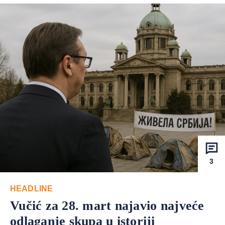
3
HEADLINE
Vučić za 28. mart najavio najveće
odlaganje skupa u istoriji