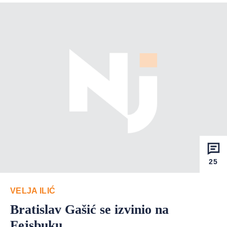
25
VELJA ILIĆ
Bratislav Gašić se izvinio na
Fejsbuku