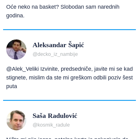
Oće neko na basket? Slobodan sam narednih
godina.
Aleksandar Šapić
@decko_iz_nambije
@Alek_Veliki Izvinite, predsedniče, javite mi se kad
stignete, mislim da ste mi greškom odbili poziv šest
puta
Saša Radulović
@kosmik_radule