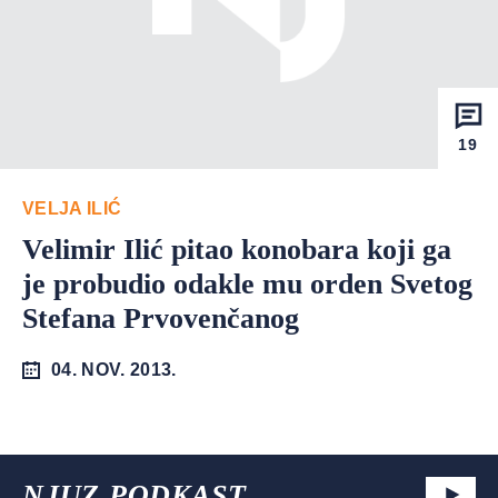
19
VELJA ILIĆ
Velimir Ilić pitao konobara koji ga
je probudio odakle mu orden Svetog
Stefana Prvovenčanog
04. NOV. 2013.
NJUZ PODKAST