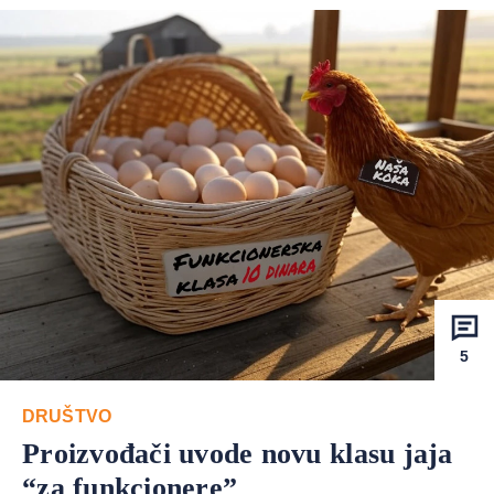
5
DRUŠTVO
Proizvođači uvode novu klasu jaja
“za funkcionere”