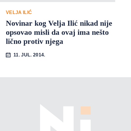
VELJA ILIĆ
Novinar kog Velja Ilić nikad nije
opsovao misli da ovaj ima nešto
lično protiv njega
11. JUL. 2014.