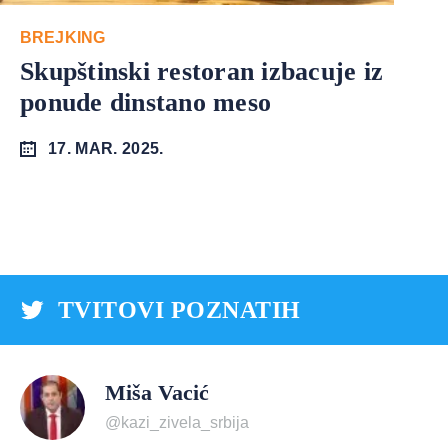
BREJKING
Skupštinski restoran izbacuje iz
ponude dinstano meso
17. MAR. 2025.
TVITOVI POZNATIH
Miša Vacić
@kazi_zivela_srbija