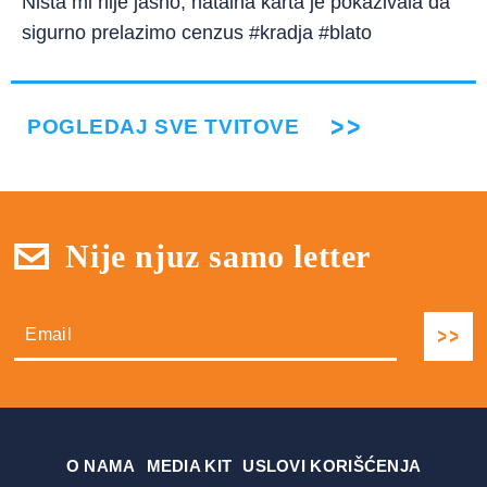
Ništa mi nije jasno, natalna karta je pokazivala da
sigurno prelazimo cenzus #kradja #blato
POGLEDAJ SVE TVITOVE
Nije njuz samo letter
О NAMA
MEDIA KIT
USLOVI KORIŠĆENJA