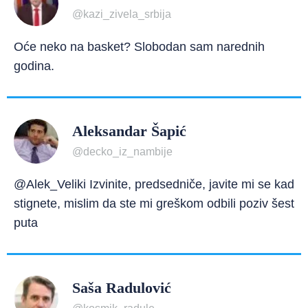
@kazi_zivela_srbija
Oće neko na basket? Slobodan sam narednih
godina.
Aleksandar Šapić
@decko_iz_nambije
@Alek_Veliki Izvinite, predsedniče, javite mi se kad
stignete, mislim da ste mi greškom odbili poziv šest
puta
Saša Radulović