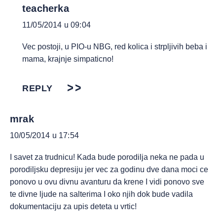
teacherka
11/05/2014 u 09:04
Vec postoji, u PIO-u NBG, red kolica i strpljivih beba i
mama, krajnje simpaticno!
REPLY
mrak
10/05/2014 u 17:54
I savet za trudnicu! Kada bude porodilja neka ne pada u
porodiljsku depresiju jer vec za godinu dve dana moci ce
ponovo u ovu divnu avanturu da krene I vidi ponovo sve
te divne ljude na salterima I oko njih dok bude vadila
dokumentaciju za upis deteta u vrtic!