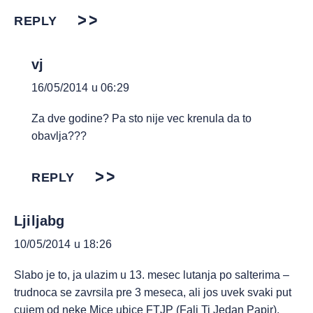
REPLY
vj
16/05/2014 u 06:29
Za dve godine? Pa sto nije vec krenula da to
obavlja???
REPLY
Ljiljabg
10/05/2014 u 18:26
Slabo je to, ja ulazim u 13. mesec lutanja po salterima –
trudnoca se zavrsila pre 3 meseca, ali jos uvek svaki put
cujem od neke Mice ubice FTJP (Fali Ti Jedan Papir).