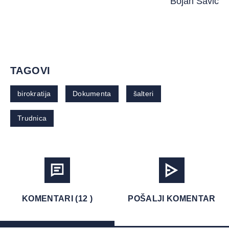
Bojan Savić
TAGOVI
birokratija
Dokumenta
šalteri
Trudnica
KOMENTARI (12 )
POŠALJI KOMENTAR