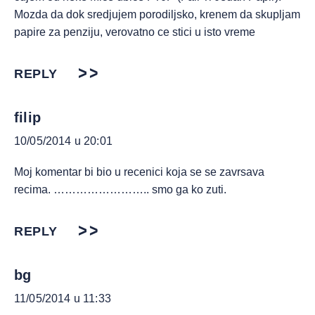
Mozda da dok sredjujem porodiljsko, krenem da skupljam
papire za penziju, verovatno ce stici u isto vreme
REPLY
filip
10/05/2014 u 20:01
Moj komentar bi bio u recenici koja se se zavrsava
recima. …………………….. smo ga ko zuti.
REPLY
bg
11/05/2014 u 11:33