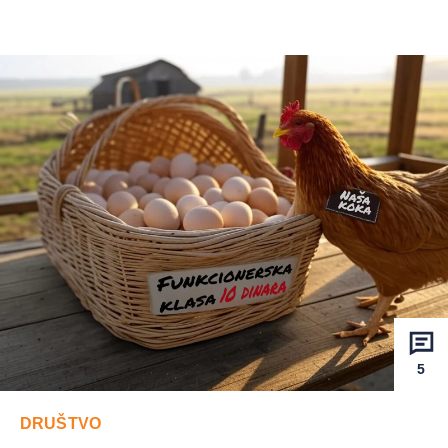
5
DRUŠTVO