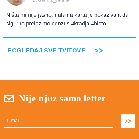
@kosmik_radule
Ništa mi nije jasno, natalna karta je pokazivala da
sigurno prelazimo cenzus #kradja #blato
POGLEDAJ SVE TVITOVE
Nije njuz samo letter