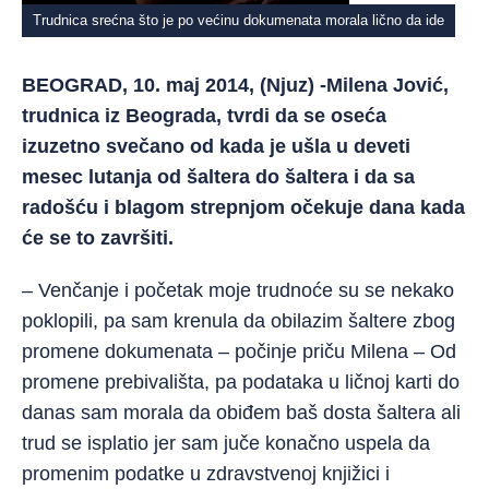
Trudnica srećna što je po većinu dokumenata morala lično da ide
BEOGRAD, 10. maj 2014, (Njuz) -Milena Jović,
trudnica iz Beograda, tvrdi da se oseća
izuzetno svečano od kada je ušla u deveti
mesec lutanja od šaltera do šaltera i da sa
radošću i blagom strepnjom očekuje dana kada
će se to završiti.
– Venčanje i početak moje trudnoće su se nekako
poklopili, pa sam krenula da obilazim šaltere zbog
promene dokumenata – počinje priču Milena – Od
promene prebivališta, pa podataka u ličnoj karti do
danas sam morala da obiđem baš dosta šaltera ali
trud se isplatio jer sam juče konačno uspela da
promenim podatke u zdravstvenoj knjižici i