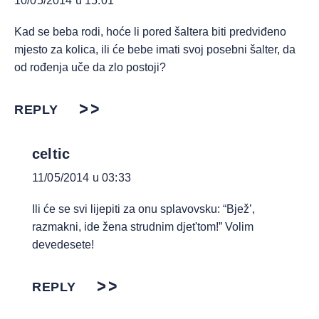
10/05/2014 u 15:01
Kad se beba rodi, hoće li pored šaltera biti predviđeno
mjesto za kolica, ili će bebe imati svoj posebni šalter, da
od rođenja uče da zlo postoji?
REPLY
celtic
11/05/2014 u 03:33
Ili će se svi lijepiti za onu splavovsku: “Bjež’,
razmakni, ide žena strudnim djet'tom!” Volim
devedesete!
REPLY