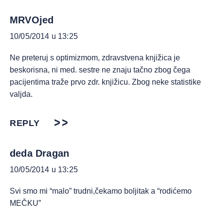
MRVOjed
10/05/2014 u 13:25
Ne preteruj s optimizmom, zdravstvena knjižica je
beskorisna, ni med. sestre ne znaju tačno zbog čega
pacijentima traže prvo zdr. knjižicu. Zbog neke statistike
valjda.
REPLY
deda Dragan
10/05/2014 u 13:25
Svi smo mi “malo” trudni,čekamo boljitak a “rodićemo
MEČKU”