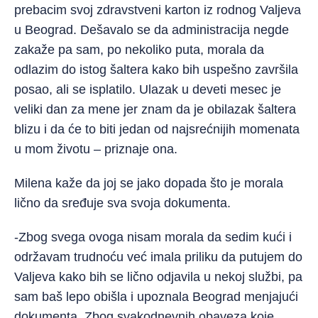
prebacim svoj zdravstveni karton iz rodnog Valjeva
u Beograd. Dešavalo se da administracija negde
zakaže pa sam, po nekoliko puta, morala da
odlazim do istog šaltera kako bih uspešno završila
posao, ali se isplatilo. Ulazak u deveti mesec je
veliki dan za mene jer znam da je obilazak šaltera
blizu i da će to biti jedan od najsrećnijih momenata
u mom životu – priznaje ona.
Milena kaže da joj se jako dopada što je morala
lično da sređuje sva svoja dokumenta.
-Zbog svega ovoga nisam morala da sedim kući i
održavam trudnoću već imala priliku da putujem do
Valjeva kako bih se lično odjavila u nekoj službi, pa
sam baš lepo obišla i upoznala Beograd menjajući
dokumenta. Zbog svakodnevnih obaveza koje