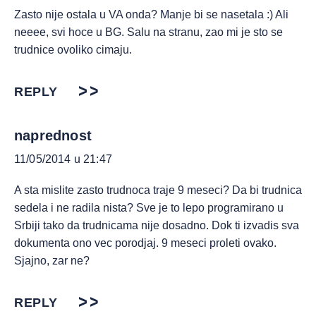
Zasto nije ostala u VA onda? Manje bi se nasetala :) Ali
neeee, svi hoce u BG. Salu na stranu, zao mi je sto se
trudnice ovoliko cimaju.
REPLY
naprednost
11/05/2014 u 21:47
A sta mislite zasto trudnoca traje 9 meseci? Da bi trudnica
sedela i ne radila nista? Sve je to lepo programirano u
Srbiji tako da trudnicama nije dosadno. Dok ti izvadis sva
dokumenta ono vec porodjaj. 9 meseci proleti ovako.
Sjajno, zar ne?
REPLY