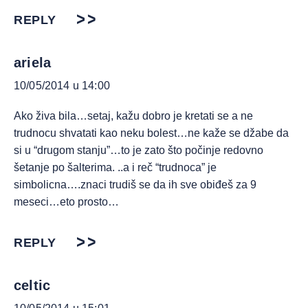
REPLY
ariela
10/05/2014 u 14:00
Ako živa bila…setaj, kažu dobro je kretati se a ne
trudnocu shvatati kao neku bolest…ne kaže se džabe da
si u “drugom stanju”…to je zato što počinje redovno
šetanje po šalterima. ..a i reč “trudnoca” je
simbolicna….znaci trudiš se da ih sve obiđeš za 9
meseci…eto prosto…
REPLY
celtic