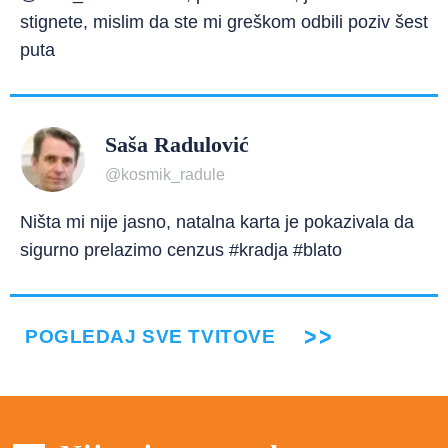
stignete, mislim da ste mi greškom odbili poziv šest
puta
Saša Radulović
@kosmik_radule
Ništa mi nije jasno, natalna karta je pokazivala da
sigurno prelazimo cenzus #kradja #blato
POGLEDAJ SVE TVITOVE