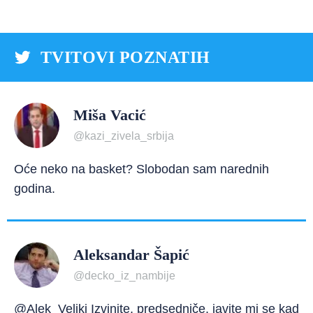
TVITOVI POZNATIH
Miša Vacić
@kazi_zivela_srbija
Oće neko na basket? Slobodan sam narednih
godina.
Aleksandar Šapić
@decko_iz_nambije
@Alek_Veliki Izvinite, predsedniče, javite mi se kad