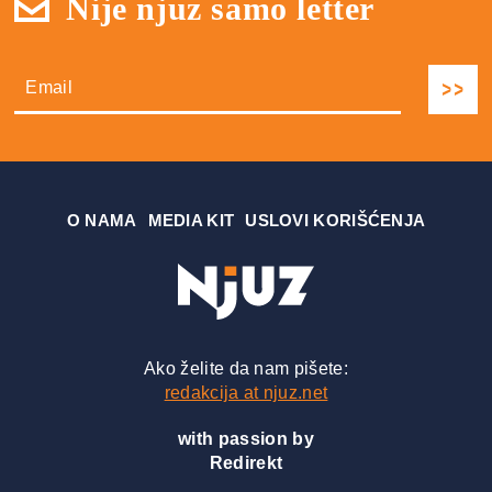
Nije njuz samo letter
О NAMA
MEDIA KIT
USLOVI KORIŠĆENJA
Ako želite da nam pišete:
redakcija at njuz.net
with passion by
Redirekt