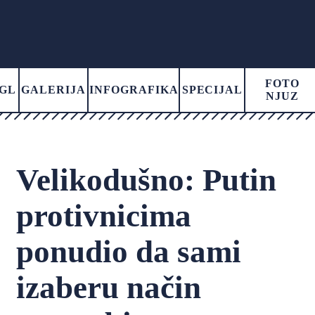
FOTO
GL
GALERIJA
INFOGRAFIKA
SPECIJAL
NJUZ
Velikodušno: Putin
protivnicima
ponudio da sami
izaberu način