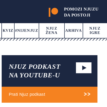
POMOZI NJUZU
DA POSTOJI
NJUZ
NJUZ
KVIZ
#NIJENJUZ
ARHIVA
ŽENA
IGRE
NJUZ PODKAST
NA YOUTUBE-U
Prati Njuz podkast