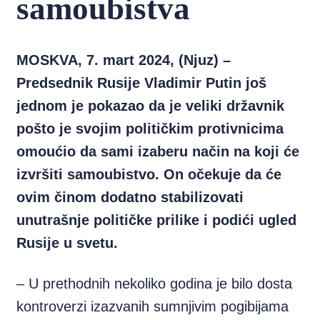
samoubistva
MOSKVA, 7. mart 2024, (Njuz) –
Predsednik Rusije Vladimir Putin još
jednom je pokazao da je veliki državnik
pošto je svojim političkim protivnicima
omoućio da sami izaberu način na koji će
izvršiti samoubistvo. On očekuje da će
ovim činom dodatno stabilizovati
unutrašnje političke prilike i podići ugled
Rusije u svetu.
– U prethodnih nekoliko godina je bilo dosta
kontroverzi izazvanih sumnjivim pogibijama