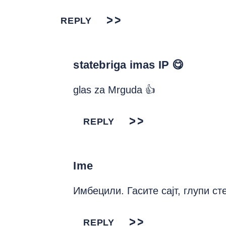
REPLY
statebriga imas IP 😋
glas za Mrguda 👍
REPLY
Ime
Имбецили. Гасите сајт, глупи ст
REPLY