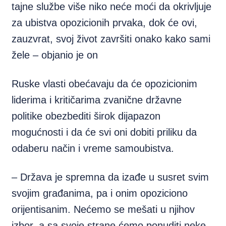
tajne službe više niko neće moći da okrivljuje
za ubistva opozicionih prvaka, dok će ovi,
zauzvrat, svoj život završiti onako kako sami
žele – objanio je on
Ruske vlasti obećavaju da će opozicionim
liderima i kritičarima zvanične državne
politike obezbediti širok dijapazon
mogućnosti i da će svi oni dobiti priliku da
odaberu način i vreme samoubistva.
– Država je spremna da izađe u susret svim
svojim građanima, pa i onim opoziciono
orijentisanim. Nećemo se mešati u njihov
izbor, a sa svoje strane ćemo ponuditi neke