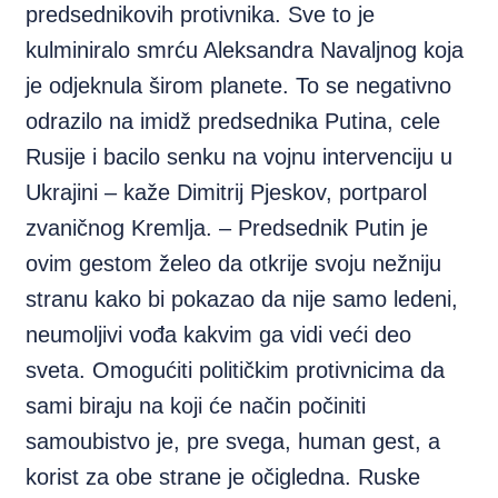
predsednikovih protivnika. Sve to je
kulminiralo smrću Aleksandra Navaljnog koja
je odjeknula širom planete. To se negativno
odrazilo na imidž predsednika Putina, cele
Rusije i bacilo senku na vojnu intervenciju u
Ukrajini – kaže Dimitrij Pjeskov, portparol
zvaničnog Kremlja. – Predsednik Putin je
ovim gestom želeo da otkrije svoju nežniju
stranu kako bi pokazao da nije samo ledeni,
neumoljivi vođa kakvim ga vidi veći deo
sveta. Omogućiti političkim protivnicima da
sami biraju na koji će način počiniti
samoubistvo je, pre svega, human gest, a
korist za obe strane je očigledna. Ruske