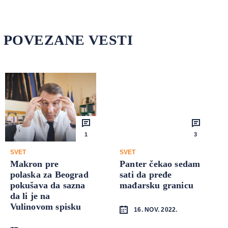
POVEZANE VESTI
1
3
SVET
SVET
Makron pre
Panter čekao sedam
polaska za Beograd
sati da pređe
pokušava da sazna
mađarsku granicu
da li je na
Vulinovom spisku
16. NOV. 2022.