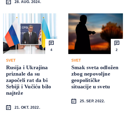
28. AUG. 2024.
4
2
SVET
SVET
Rusija i Ukrajina
Smak sveta odložen
priznale da su
zbog nepovoljne
započeli rat da bi
geopolitičke
Srbiji i Vučiću bilo
situacije u svetu
najteže
25. SEP. 2022.
21. OKT. 2022.