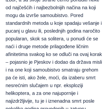
od najčešćih i najbezbolnijih načina na koji
mogu da izvrše samoubistvo. Pored
standardnih metoda u koje spadaju vešanje i
pucanj u glavu ili, poslednjih godina naročito
popularan, skok sa solitera, u ponudi će se
naći i druge metode prilagođene ličnim
afinitetima svakog ko se odluči na ovaj korak
– pojasnio je Pjeskov i dodao da država misli
i na one koji samoubistvo smatraju grehom
pa će isti, ako žele, moći, da izaberu smrt
nesrećnim slučajem u npr. eksploziji
helikoptera, a za one najupornije i
najizdržljivije, tu je i iznenadna smrt posle
nekoliko godina provedenih u zatvoru.