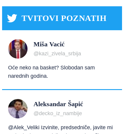
TVITOVI POZNATIH
Miša Vacić
@kazi_zivela_srbija
Oće neko na basket? Slobodan sam
narednih godina.
Aleksandar Šapić
@decko_iz_nambije
@Alek_Veliki Izvinite, predsedniče, javite mi