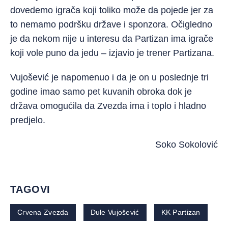
dovedemo igrača koji toliko može da pojede jer za
to nemamo podršku države i sponzora. Očigledno
je da nekom nije u interesu da Partizan ima igrače
koji vole puno da jedu – izjavio je trener Partizana.
Vujošević je napomenuo i da je on u poslednje tri
godine imao samo pet kuvanih obroka dok je
država omogućila da Zvezda ima i toplo i hladno
predjelo.
Soko Sokolović
TAGOVI
Crvena Zvezda
Dule Vujošević
KK Partizan