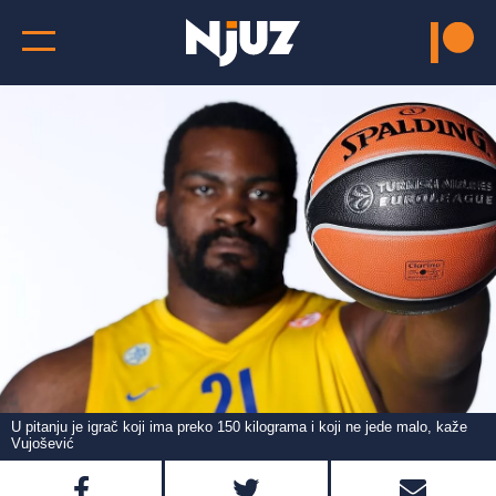
U pitanju je igrač koji ima preko 150 kilograma i koji ne jede malo, kaže
Vujošević