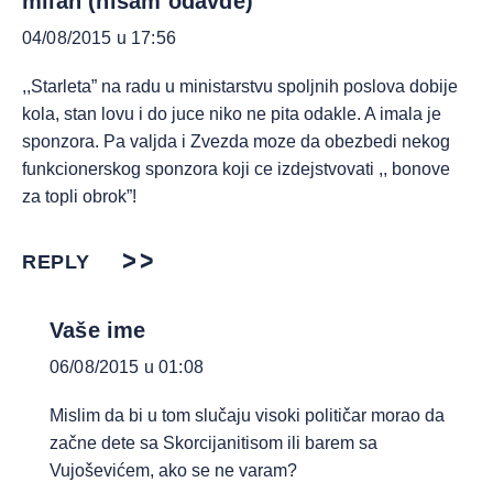
milan (nisam odavde)
04/08/2015 u 17:56
,,Starleta” na radu u ministarstvu spoljnih poslova dobije
kola, stan lovu i do juce niko ne pita odakle. A imala je
sponzora. Pa valjda i Zvezda moze da obezbedi nekog
funkcionerskog sponzora koji ce izdejstvovati ,, bonove
za topli obrok”!
REPLY
Vaše ime
06/08/2015 u 01:08
Mislim da bi u tom slučaju visoki političar morao da
začne dete sa Skorcijanitisom ili barem sa
Vujoševićem, ako se ne varam?