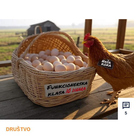
5
DRUŠTVO