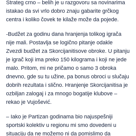
Strateg crno – belih je u razgovoru sa novinarima
istakao da svi vrlo dobro znaju gabarite grčkog
centra i koliko čovek te kilaže može da pojede.
-Budžet za godinu dana hranjenja tolikog igrača
nije mali. Postavlja se logično pitanje odakle
Zvezdi budžet za Skorcijanitisove obroke. U pitanju
je igrač koji ima preko 150 kilograma i koji ne jede
malo. Pritom, mi ne pričamo o samo 3 obroka
dnevno, gde su tu užine, pa bonus obroci u slučaju
dobrih rezultata i slično. Hranjenje Skorcijanitisa je
ozbiljan zalogaj i za mnogo bogatije klubove –
rekao je Vujošević.
– Iako je Partizan godinama bio najuspešniji
sportski kolektiv u regionu mi smo dovedeni u
situaciju da ne možemo ni da pomislimo da