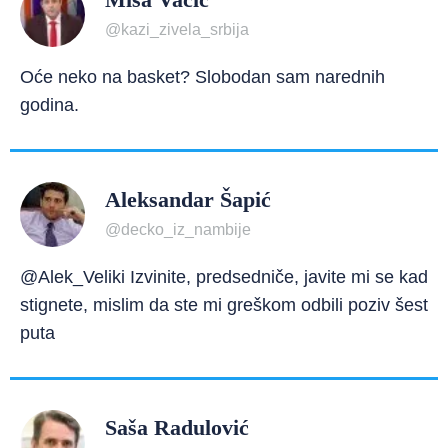
@kazi_zivela_srbija
Oće neko na basket? Slobodan sam narednih
godina.
Aleksandar Šapić
@decko_iz_nambije
@Alek_Veliki Izvinite, predsedniče, javite mi se kad
stignete, mislim da ste mi greškom odbili poziv šest
puta
Saša Radulović