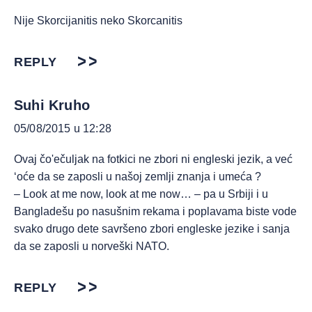
Nije Skorcijanitis neko Skorcanitis
REPLY
Suhi Kruho
05/08/2015 u 12:28
Ovaj čo'ečuljak na fotkici ne zbori ni engleski jezik, a već
‘oće da se zaposli u našoj zemlji znanja i umeća ?
– Look at me now, look at me now… – pa u Srbiji i u
Bangladešu po nasušnim rekama i poplavama biste vode
svako drugo dete savršeno zbori engleske jezike i sanja
da se zaposli u norveški NATO.
REPLY