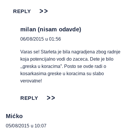
REPLY
milan (nisam odavde)
06/08/2015 u 01:56
Varas se! Starleta je bila nagradjena zbog radnje
koja potencijalno vodi do zaceca. Dete je bilo
,,greska u koracima”. Posto se ovde radi o
kosarkasima greske u koracima su slabo
verovatne!
REPLY
Mićko
05/08/2015 u 10:07