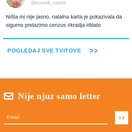
@kosmik_radule
Ništa mi nije jasno, natalna karta je pokazivala da
sigurno prelazimo cenzus #kradja #blato
POGLEDAJ SVE TVITOVE
Nije njuz samo letter