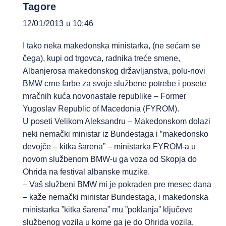
Tagore
12/01/2013 u 10:46
I tako neka makedonska ministarka, (ne sećam se
čega), kupi od trgovca, radnika treće smene,
Albanjerosa makedonskog državljanstva, polu-novi
BMW crne farbe za svoje službene potrebe i posete
mračnih kuća novonastale republike – Former
Yugoslav Republic of Macedonia (FYROM).
U poseti Velikom Aleksandru – Makedonskom dolazi
neki nemački ministar iz Bundestaga i ”makedonsko
devojče – kitka šarena” – ministarka FYROM-a u
novom službenom BMW-u ga voza od Skopja do
Ohrida na festival albanske muzike.
– Vaš službeni BMW mi je pokraden pre mesec dana
– kaže nemački ministar Bundestaga, i makedonska
ministarka ”kitka šarena” mu ”poklanja” ključeve
službenog vozila u kome ga je do Ohrida vozila.