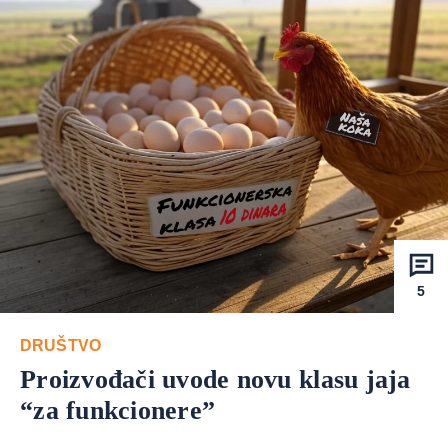
5
DRUŠTVO
Proizvođači uvode novu klasu jaja
“za funkcionere”