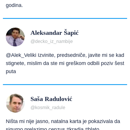
godina.
Aleksandar Šapić
@decko_iz_nambije
@Alek_Veliki Izvinite, predsedniče, javite mi se kad
stignete, mislim da ste mi greškom odbili poziv šest
puta
Saša Radulović
@kosmik_radule
Ništa mi nije jasno, natalna karta je pokazivala da
sigurno prelazimo cenzus #kradja #blato