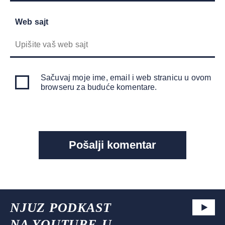
Web sajt
Sačuvaj moje ime, email i web stranicu u ovom
browseru za buduće komentare.
NJUZ PODKAST
NA YOUTUBE-U