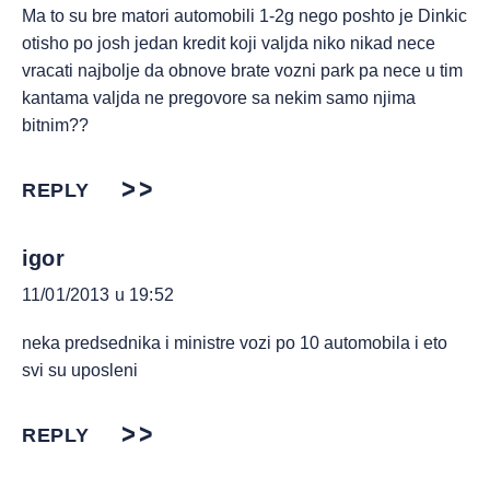
Ma to su bre matori automobili 1-2g nego poshto je Dinkic
otisho po josh jedan kredit koji valjda niko nikad nece
vracati najbolje da obnove brate vozni park pa nece u tim
kantama valjda ne pregovore sa nekim samo njima
bitnim??
REPLY
igor
11/01/2013 u 19:52
neka predsednika i ministre vozi po 10 automobila i eto
svi su uposleni
REPLY