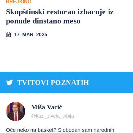
BREJKING
Skupštinski restoran izbacuje iz
ponude dinstano meso
17. MAR. 2025.
TVITOVI POZNATIH
Miša Vacić
@kazi_zivela_srbija
Oće neko na basket? Slobodan sam narednih