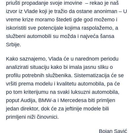
priušti propadanje svoje imovine – rekao je naš
izvor iz Vlade koji je tražio da ostane anoniman – U
vreme krize moramo štedeti gde god možemo i
iskoristiti sve potencijale kojima raspolažemo, a
službeni automobili su možda i najveća šansa
Srbije.
Kako saznajemo, Vlada će u narednom periodu
analizirati situaciju kako bi imala jasnu sliku o
profilu potrebnih službenika. Sistematizacija će se
vršiti prema modelu i kvalitetu automobila, pa će
po tom kriterijumu na svaki luksuzni automobila,
poput Audija, BMW-a i Mercedesa biti primljen
jedan direktor, dok će za jeftinije modele bili
primljeni niži činovnici.
Bojan Savić