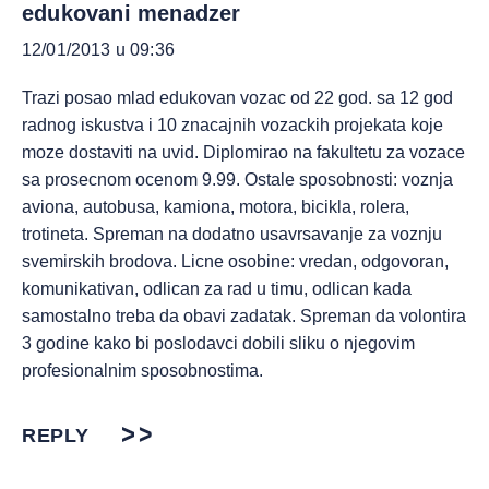
edukovani menadzer
12/01/2013 u 09:36
Trazi posao mlad edukovan vozac od 22 god. sa 12 god
radnog iskustva i 10 znacajnih vozackih projekata koje
moze dostaviti na uvid. Diplomirao na fakultetu za vozace
sa prosecnom ocenom 9.99. Ostale sposobnosti: voznja
aviona, autobusa, kamiona, motora, bicikla, rolera,
trotineta. Spreman na dodatno usavrsavanje za voznju
svemirskih brodova. Licne osobine: vredan, odgovoran,
komunikativan, odlican za rad u timu, odlican kada
samostalno treba da obavi zadatak. Spreman da volontira
3 godine kako bi poslodavci dobili sliku o njegovim
profesionalnim sposobnostima.
REPLY