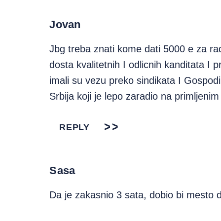
Jovan
Jbg treba znati kome dati 5000 e za ra
dosta kvalitetnih I odlicnih kanditata I pr
imali su vezu preko sindikata I Gospod
Srbija koji je lepo zaradio na primljen
REPLY
Sasa
Da je zakasnio 3 sata, dobio bi mesto d