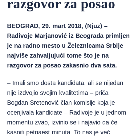
razgovor za posao
BEOGRAD, 29. mart 2018, (Njuz) –
Radivoje Marjanović iz Beograda primljen
je na radno mesto u Železnicama Srbije
najviše zahvaljujući tome što je na
razgovor za posao zakasnio dva sata.
– Imali smo dosta kandidata, ali se nijedan
nije izdvojio svojim kvalitetima – priča
Bogdan Sretenović član komisije koja je
ocenjivala kandidate – Radivoje je u jednom
momentu zvao, izvinio se i najavio da će
kasniti petnaest minuta. To nas je već