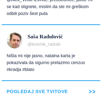
se kad stignete, mislim da ste mi greškom
odbili poziv šest puta
Saša Radulović
@kosmik_radule
Ništa mi nije jasno, natalna karta je
pokazivala da sigurno prelazimo cenzus
#kradja #blato
POGLEDAJ SVE TVITOVE