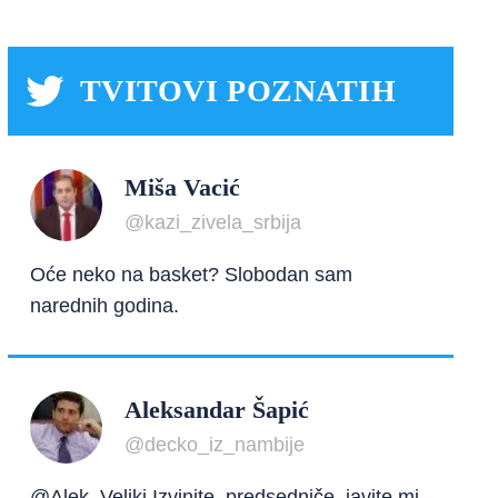
TVITOVI POZNATIH
Miša Vacić
@kazi_zivela_srbija
Oće neko na basket? Slobodan sam
narednih godina.
Aleksandar Šapić
@decko_iz_nambije
@Alek_Veliki Izvinite, predsedniče, javite mi