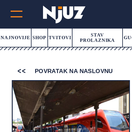
STAV
NAJNOVIJE
SHOP
TVITOVI
GU
PROLAZNIKA
POVRATAK NA NASLOVNU