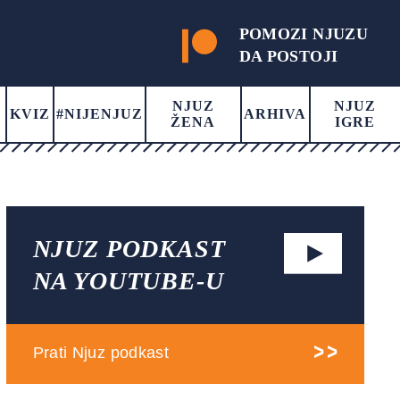
POMOZI NJUZU
DA POSTOJI
NJUZ
NJUZ
KVIZ
#NIJENJUZ
ARHIVA
ŽENA
IGRE
NJUZ PODKAST
NA YOUTUBE-U
Prati Njuz podkast