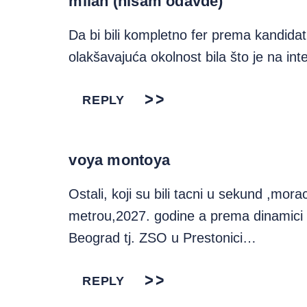
milan (nisam odavde)
Da bi bili kompletno fer prema kandida
olakšavajuća okolnost bila što je na i
REPLY
voya montoya
Ostali, koji su bili tacni u sekund ,mor
metrou,2027. godine a prema dinamici 
Beograd tj. ZSO u Prestonici…
REPLY