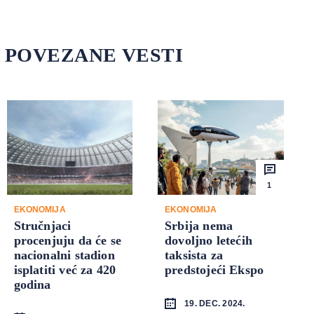
POVEZANE VESTI
1
EKONOMIJA
EKONOMIJA
Stručnjaci
Srbija nema
procenjuju da će se
dovoljno letećih
nacionalni stadion
taksista za
isplatiti već za 420
predstojeći Ekspo
godina
19. DEC. 2024.