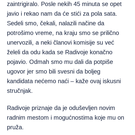
zaintrigiralo. Posle nekih 45 minuta se opet
javio i rekao nam da će stići za pola sata.
Sedeli smo, čekali, nalazili načine da
potrošimo vreme, na kraju smo se prilično
unervozili, a neki članovi komisije su već
želeli da odu kada se Radivoje konačno
pojavio. Odmah smo mu dali da potpiše
ugovor jer smo bili svesni da boljeg
kandidata nećemo naći – kaže ovaj iskusni
stručnjak.
Radivoje priznaje da je oduševljen novim
radnim mestom i mogućnostima koje mu on
pruža.