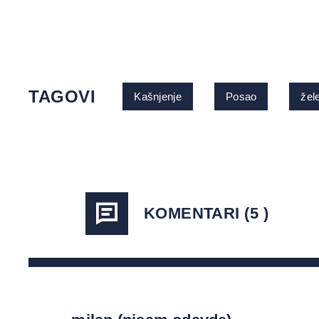
TAGOVI
Kašnjenje
Posao
žel
KOMENTARI (5 )