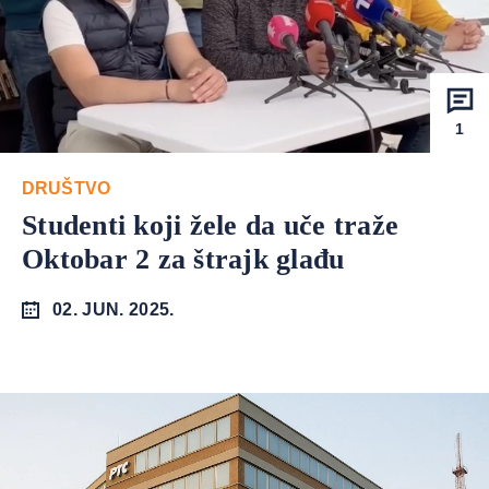
1
DRUŠTVO
Studenti koji žele da uče traže
Oktobar 2 za štrajk glađu
02. JUN. 2025.