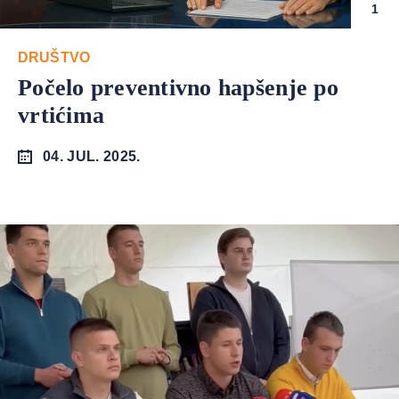
1
DRUŠTVO
Počelo preventivno hapšenje po
vrtićima
04. JUL. 2025.