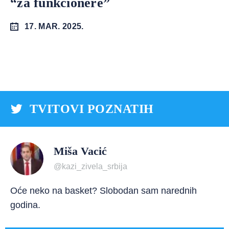
“za funkcionere”
17. MAR. 2025.
TVITOVI POZNATIH
Miša Vacić
@kazi_zivela_srbija
Oće neko na basket? Slobodan sam narednih
godina.