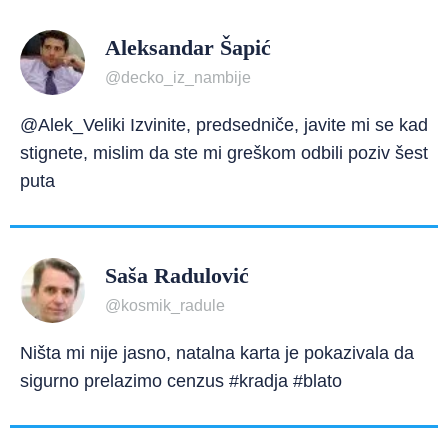
Aleksandar Šapić
@decko_iz_nambije
@Alek_Veliki Izvinite, predsedniče, javite mi se kad
stignete, mislim da ste mi greškom odbili poziv šest
puta
Saša Radulović
@kosmik_radule
Ništa mi nije jasno, natalna karta je pokazivala da
sigurno prelazimo cenzus #kradja #blato