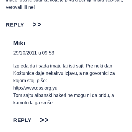
verovali ili ne!
REPLY
Miki
29/10/2011 u 09:53
Izgleda da i sada imaju taj isti sajt. Pre neki dan
Koštunica daje nekakvu izjavu, a na govornici za
kojom stoji piše:
http://www.dss.org.yu
Tom sajtu albanski hakeri ne mogu ni da priđu, a
kamoli da ga sruše.
REPLY