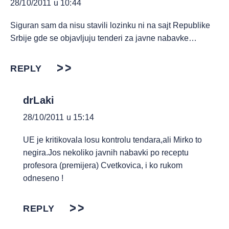
28/10/2011 u 10:44
Siguran sam da nisu stavili lozinku ni na sajt Republike
Srbije gde se objavljuju tenderi za javne nabavke…
REPLY
drLaki
28/10/2011 u 15:14
UE je kritikovala losu kontrolu tendara,ali Mirko to
negira.Jos nekoliko javnih nabavki po receptu
profesora (premijera) Cvetkovica, i ko rukom
odneseno !
REPLY