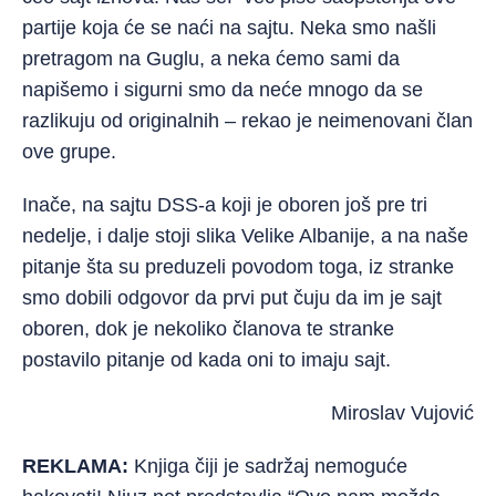
partije koja će se naći na sajtu. Neka smo našli
pretragom na Guglu, a neka ćemo sami da
napišemo i sigurni smo da neće mnogo da se
razlikuju od originalnih – rekao je neimenovani član
ove grupe.
Inače, na sajtu DSS-a koji je oboren još pre tri
nedelje, i dalje stoji slika Velike Albanije, a na naše
pitanje šta su preduzeli povodom toga, iz stranke
smo dobili odgovor da prvi put čuju da im je sajt
oboren, dok je nekoliko članova te stranke
postavilo pitanje od kada oni to imaju sajt.
Miroslav Vujović
REKLAMA:
Knjiga čiji je sadržaj nemoguće