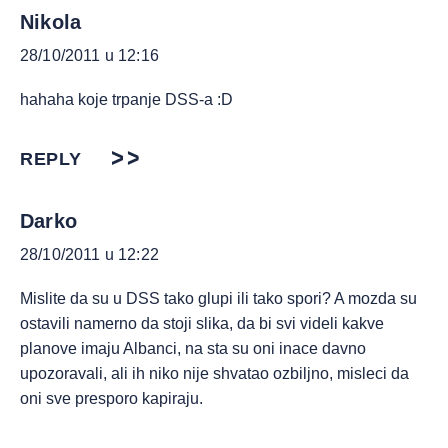
Nikola
28/10/2011 u 12:16
hahaha koje trpanje DSS-a :D
REPLY
Darko
28/10/2011 u 12:22
Mislite da su u DSS tako glupi ili tako spori? A mozda su
ostavili namerno da stoji slika, da bi svi videli kakve
planove imaju Albanci, na sta su oni inace davno
upozoravali, ali ih niko nije shvatao ozbiljno, misleci da
oni sve presporo kapiraju.