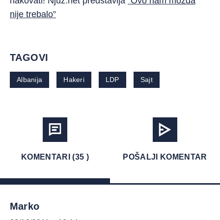
hakovati! Njuz.net predstavlja
“Ovo nam možda
nije trebalo”
TAGOVI
Albanija
Hakeri
LDP
Sajt
KOMENTARI (35 )
POŠALJI KOMENTAR
Marko