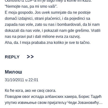
Odnosno iz LDP-a im je stigo mejl u kome im kažu:
“Nemojte nas, pa mi smo vaši”.
E moja gospodo. Jos uvek sumnjate da ne postoje
domaći izdajnici, strani plaćenici, i da pojedinci sa
zapada nas vole, zato su nas i bombardovali, da bi nam
dokazali da nas vole, i pokazali nam gde grešimo. Vratili
nas na pravi put i dali milione evra za razvoj.
Aha, da. I moja prababa zna koliko je sve to tačno.
REPLY
Милош
31/10/2011 u 22:01
Ко ће кога, ако не свој свога.
Поводом овог испада албанских хакера, Борис Тадић
упутио извињење свом пријатељу Чеди Јовановићу…