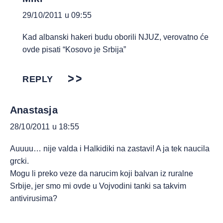
29/10/2011 u 09:55
Kad albanski hakeri budu oborili NJUZ, verovatno će
ovde pisati “Kosovo je Srbija”
REPLY
Anastasja
28/10/2011 u 18:55
Auuuu… nije valda i Halkidiki na zastavi! A ja tek naucila
grcki.
Mogu li preko veze da narucim koji balvan iz ruralne
Srbije, jer smo mi ovde u Vojvodini tanki sa takvim
antivirusima?