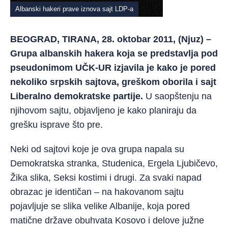
Albanski hakeri prave iznova sajt LDP-a
BEOGRAD, TIRANA, 28. oktobar 2011, (Njuz) –
Grupa albanskih hakera koja se predstavlja pod
pseudonimom UČK-UR izjavila je kako je pored
nekoliko srpskih sajtova, greškom oborila i sajt
Liberalno demokratske partije.
U saopštenju na
njihovom sajtu, objavljeno je kako planiraju da
grešku isprave što pre.
Neki od sajtovi koje je ova grupa napala su
Demokratska stranka, Studenica, Ergela Ljubičevo,
Žika slika, Seksi kostimi i drugi. Za svaki napad
obrazac je identičan – na hakovanom sajtu
pojavljuje se slika velike Albanije, koja pored
matične države obuhvata Kosovo i delove južne