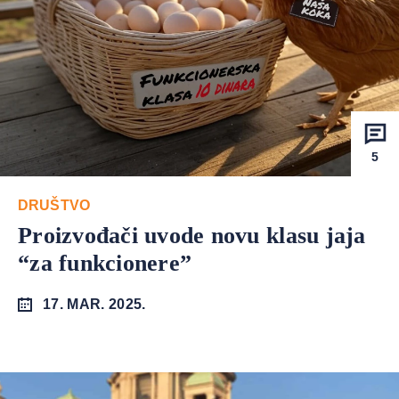
5
DRUŠTVO
Proizvođači uvode novu klasu jaja
“za funkcionere”
17. MAR. 2025.