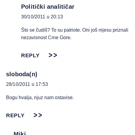
Politički analitičar
30/10/2011 u 20:13
Što se čudiš? To su patriote. Oni još nijesu priznali
nezavisnost Crne Gore.
REPLY
sloboda(n)
28/10/2011 u 17:53
Bogu hvalja, njuz nam ostavise.
REPLY
Miki