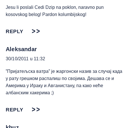
Jesu li poslali Cedi Dzip na poklon, naravno pun
kosovskog belog! Pardon kolumbijskog!
REPLY
Aleksandar
30/10/2011 u 11:32
”Пријатељска ватра” је жаргонски назив за случај када
у рату грешком распалиш по својима. Дешава се и
Америма у Ираку и Авганистану, па како неће
албанским хакерима ;)
REPLY
khuz