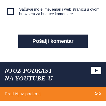
Sačuvaj moje ime, email i web stranicu u ovom
browseru za buduće komentare.
NJUZ PODKAST
NA YOUTUBE-U
Prati Njuz podkast