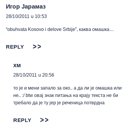
Игор Јарамаз
28/10/2011 u 10:53
“obuhvata Kosovo i delove Srbije”, каква омашка…
REPLY
хм
28/10/2011 u 20:56
то је и мени запало за око.. а да ли је омашка или
не.. :/ btw овај знак питања на крају текста не би
требало да је ту јер је реченица потврдна
REPLY