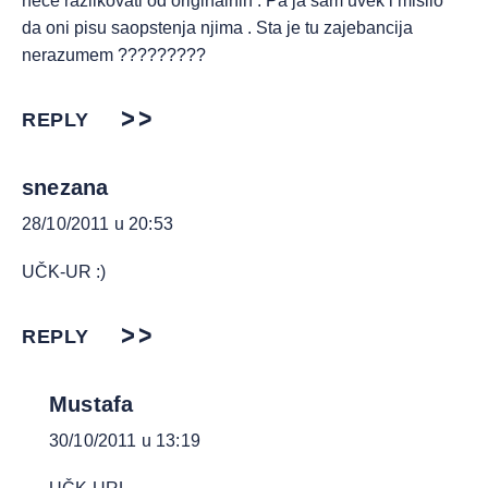
nece razlikovati od originalnih . Pa ja sam uvek i mislio
da oni pisu saopstenja njima . Sta je tu zajebancija
nerazumem ?????????
REPLY
snezana
28/10/2011 u 20:53
UČK-UR :)
REPLY
Mustafa
30/10/2011 u 13:19