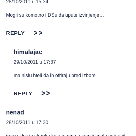
28/10/2011 u 15:34
Mogli su komotno i DSu da upute izvinjenje…
REPLY
himalajac
29/10/2011 u 17:37
ma nislu hteli da ih ofriraju pred izbore
REPLY
nenad
28/10/2011 u 17:30
inace, dss je stranka koja je prva u zemlji imala veb-sajt,