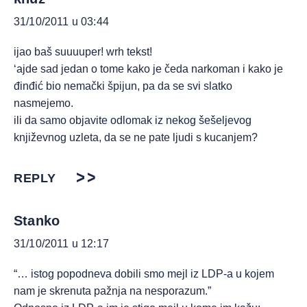
31/10/2011 u 03:44
ijao baš suuuuper! wrh tekst!
‘ajde sad jedan o tome kako je čeda narkoman i kako je
đinđić bio nemački špijun, pa da se svi slatko
nasmejemo.
ili da samo objavite odlomak iz nekog šešeljevog
književnog uzleta, da se ne pate ljudi s kucanjem?
REPLY
Stanko
31/10/2011 u 12:17
“… istog popodneva dobili smo mejl iz LDP-a u kojem
nam je skrenuta pažnja na nesporazum.”