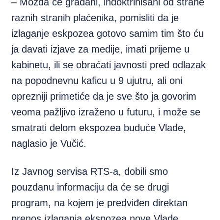
– Možda će građani, indoktrinisani od strane
raznih stranih plaćenika, pomisliti da je
izlaganje eskpozea gotovo samim tim što ću
ja davati izjave za medije, imati prijeme u
kabinetu, ili se obraćati javnosti pred odlazak
na popodnevnu kaficu u 9 ujutru, ali oni
oprezniji primetiće da je sve što ja govorim
veoma pažljivo izraženo u futuru, i može se
smatrati delom ekspozea buduće Vlade,
naglasio je Vučić.
Iz Javnog servisa RTS-a, dobili smo
pouzdanu informaciju da će se drugi
program, na kojem je predviđen direktan
prenos izlaganja ekspozea nove Vlade,