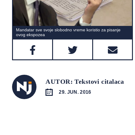
Mandatar sve svoje slobodno vreme koristio za pisanje
ovog ekspozea
AUTOR: Tekstovi citalaca
29. JUN. 2016