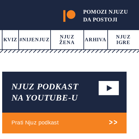
POMOZI NJUZU
DA POSTOJI
NJUZ
NJUZ
KVIZ
#NIJENJUZ
ARHIVA
ŽENA
IGRE
NJUZ PODKAST
NA YOUTUBE-U
Prati Njuz podkast