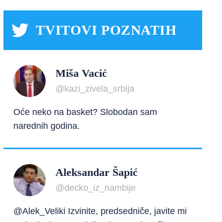
TVITOVI POZNATIH
Miša Vacić
@kazi_zivela_srbija
Oće neko na basket? Slobodan sam
narednih godina.
Aleksandar Šapić
@decko_iz_nambije
@Alek_Veliki Izvinite, predsedniče, javite mi