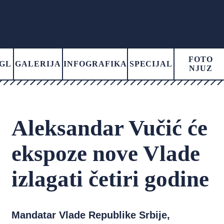
FOTO
GL
GALERIJA
INFOGRAFIKA
SPECIJAL
NJUZ
Aleksandar Vučić će
ekspoze nove Vlade
izlagati četiri godine
Mandatar Vlade Republike Srbije,