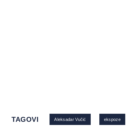
TAGOVI
Aleksadar Vučić
ekspoze