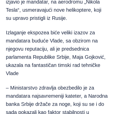
izjavio je mandatar, na aerodromu „Nikola
Tesla“, usmeravajući nove helikoptere, koji
su upravo pristigli iz Rusije.
Izlaganje ekspozea biće veliki izazov za
mandatara buduće Vlade, sa obzirom na
njegovu reputaciju, ali je predsednica
parlamenta Republike Srbije, Maja Gojković,
ukazala na fantastičan timski rad tehničke
Vlade
– Ministarstvo zdravlja obezbedilo je za
mandatara najsavremeniji kateter, a Narodna
banka Srbije držače za noge, koji su se i do
sada pokazali kao faktor stabilnosti u