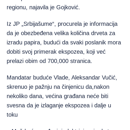
regionu, najavila je Gojković.
Iz JP „Srbijašume“, procurela je informacija
da je obezbeđena velika količina drveta za
izradu papira, budući da svaki poslanik mora
dobiti svoj primerak ekspozea, koji već
prelazi obim od 700,000 stranica.
Mandatar buduće Vlade, Aleksandar Vučić,
skrenuo je pažnju na činjenicu da,nakon
nekoliko dana, većina građana neće biti
svesna da je izlaganje ekspozea i dalje u
toku