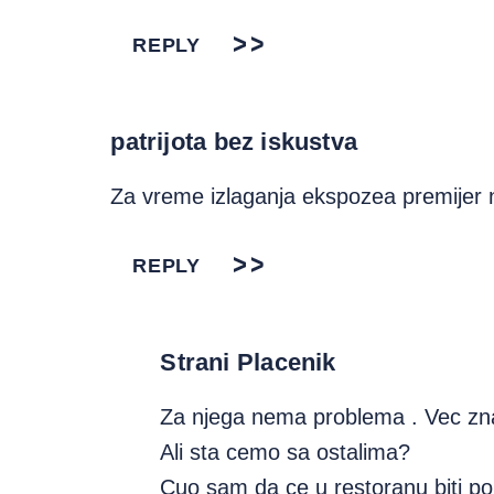
REPLY
patrijota bez iskustva
Za vreme izlaganja ekspozea premijer neć
REPLY
Strani Placenik
Za njega nema problema . Vec zna
Ali sta cemo sa ostalima?
Cuo sam da ce u restoranu biti po