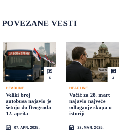
POVEZANE VESTI
5
3
HEADLINE
HEADLINE
Veliki broj
Vučić za 28. mart
autobusa najavio je
najavio najveće
šetnju do Beograda
odlaganje skupa u
12. aprila
istoriji
07. APR. 2025.
28. MAR. 2025.