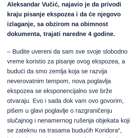
Aleksandar Vučić, najavio je da privodi
kraju pisanje ekspozea i da će njegovo
izlaganje, sa obzirom na obimnost
dokumenta, trajati naredne 4 godine.
– Budite uvereni da sam sve svoje slobodno
vreme koristio za pisanje ovog ekspozea, a
budući da smo zemlja koja se razvija
neverovatnim tempom, nova poglavlja
ekspozea se eksponencijalno sve brže
otvaraju. Evo i sada dok vam ovo govorim,
pišem u glavi poglavlje o razgraničenju
slučajnog i nenamernog rušenja objekata koji
se zateknu na trasama budućih Koridora“,