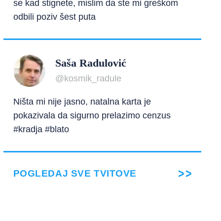
se kad stignete, mislim da ste mi greškom
odbili poziv šest puta
Saša Radulović
@kosmik_radule
Ništa mi nije jasno, natalna karta je
pokazivala da sigurno prelazimo cenzus
#kradja #blato
POGLEDAJ SVE TVITOVE