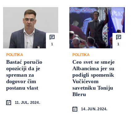
1
1
POLITIKA
POLITIKA
Bastać poručio
Ceo svet se smeje
opoziciji da je
Albancima jer su
spreman za
podigli spomenik
dogovor čim
Vučićevom
postanu vlast
savetniku Toniju
Bleru
11. JUL. 2024.
14. JUN. 2024.