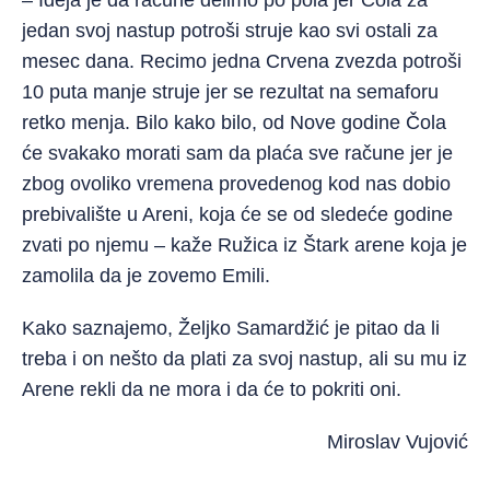
– Ideja je da račune delimo po pola jer Čola za
jedan svoj nastup potroši struje kao svi ostali za
mesec dana. Recimo jedna Crvena zvezda potroši
10 puta manje struje jer se rezultat na semaforu
retko menja. Bilo kako bilo, od Nove godine Čola
će svakako morati sam da plaća sve račune jer je
zbog ovoliko vremena provedenog kod nas dobio
prebivalište u Areni, koja će se od sledeće godine
zvati po njemu – kaže Ružica iz Štark arene koja je
zamolila da je zovemo Emili.
Kako saznajemo, Željko Samardžić je pitao da li
treba i on nešto da plati za svoj nastup, ali su mu iz
Arene rekli da ne mora i da će to pokriti oni.
Miroslav Vujović