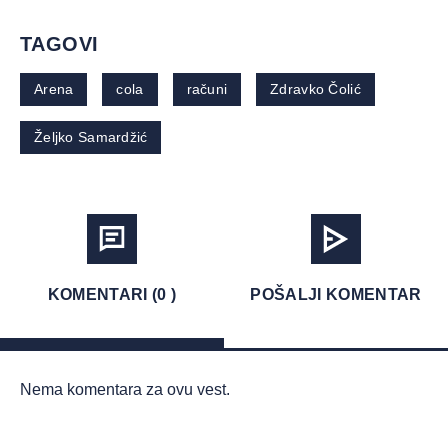
TAGOVI
Arena
cola
računi
Zdravko Čolić
Željko Samardžić
KOMENTARI (0 )
POŠALJI KOMENTAR
Nema komentara za ovu vest.