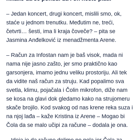
– Jedan koncert, drugi koncert, mislili smo, ok,
staće u jednom trenutku. Međutim ne, treći,
četvrti… šesti, ima li kraja čoveče? – pita se
Jasmina Anđelković iz menadžmenta Arene.
– Račun za Infostan
nam je baš visok, mada ni
nama nije jasno zašto, jer smo praktično kao
garsonjera, imamo jednu veliku prostoriju. Ali tek
da vidite naš račun za struju. Kad popalimo sva
svetla, klimu, pojačala i Čolin mikrofon, diže nam
se kosa na glavi dok gledamo kako na strujomeru
skače brojilo. Kod svakog od nas krene reka suza i
na njoj lađa – kaže Kristina iz Arene – Mogao bi
Čola da se malo učipi za račune – dodala je ona.