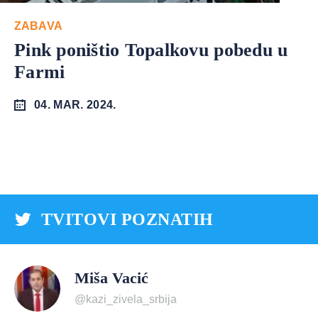
ZABAVA
Pink poništio Topalkovu pobedu u
Farmi
04. MAR. 2024.
TVITOVI POZNATIH
Miša Vacić
@kazi_zivela_srbija