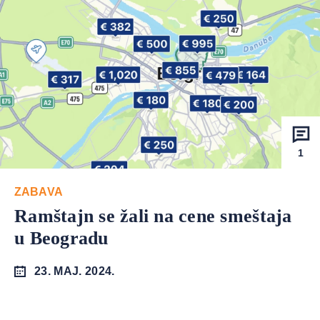
1
ZABAVA
Ramštajn se žali na cene smeštaja
u Beogradu
23. MAJ. 2024.