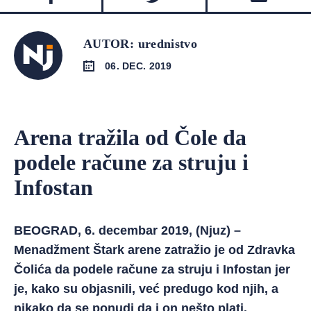
AUTOR: urednistvo
06. DEC. 2019
Arena tražila od Čole da
podele račune za struju i
Infostan
BEOGRAD, 6. decembar 2019, (Njuz) –
Menadžment Štark arene zatražio je od Zdravka
Čolića da podele račune za struju i Infostan jer
je, kako su objasnili, već predugo kod njih, a
nikako da se ponudi da i on nešto plati.