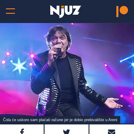
Čola će uskoro sam plaćati račune jer je dobio prebivalište u Areni