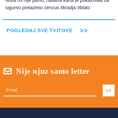
Ništa mi nije jasno, natalna karta je pokazivala da
sigurno prelazimo cenzus #kradja #blato
POGLEDAJ SVE TVITOVE
Nije njuz samo letter