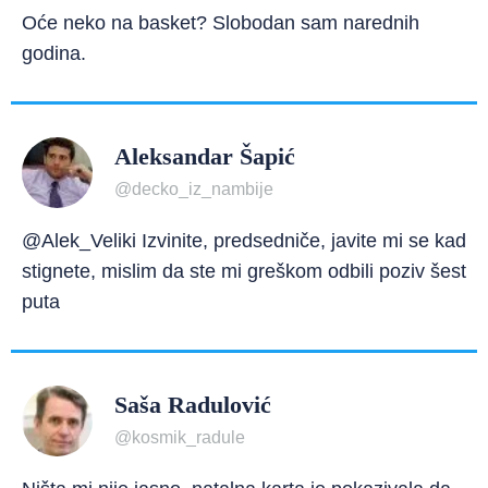
Oće neko na basket? Slobodan sam narednih
godina.
Aleksandar Šapić
@decko_iz_nambije
@Alek_Veliki Izvinite, predsedniče, javite mi se kad
stignete, mislim da ste mi greškom odbili poziv šest
puta
Saša Radulović
@kosmik_radule