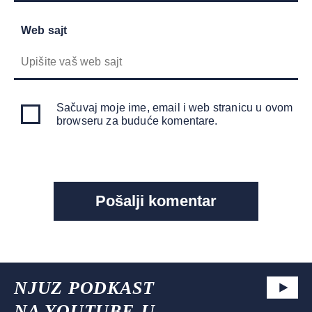
Web sajt
Sačuvaj moje ime, email i web stranicu u ovom
browseru za buduće komentare.
NJUZ PODKAST
NA YOUTUBE-U