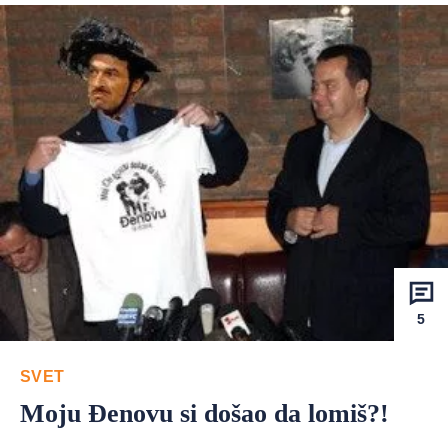
5
SVET
Moju Đenovu si došao da lomiš?!