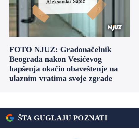
FOTO NJUZ: Gradonačelnik
Beograda nakon Vesićevog
hapšenja okačio obaveštenje na
ulaznim vratima svoje zgrade
ŠTA GUGLAJU POZNATI