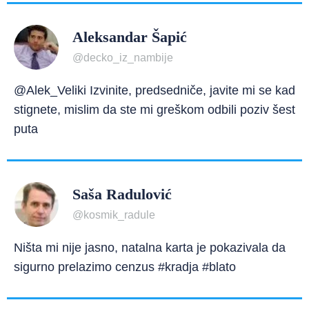
Aleksandar Šapić
@decko_iz_nambije
@Alek_Veliki Izvinite, predsedniče, javite mi se kad
stignete, mislim da ste mi greškom odbili poziv šest
puta
Saša Radulović
@kosmik_radule
Ništa mi nije jasno, natalna karta je pokazivala da
sigurno prelazimo cenzus #kradja #blato