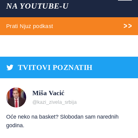
NA YOUTUBE-U
Prati Njuz podkast
TVITOVI POZNATIH
Miša Vacić
@kazi_zivela_srbija
Oće neko na basket? Slobodan sam narednih
godina.