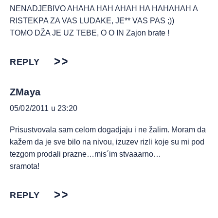
NENADJEBIVO AHAHA HAH AHAH HA HAHAHAH A
RISTEKPA ZA VAS LUDAKE, JE** VAS PAS ;))
TOMO DŽA JE UZ TEBE, O O IN Zajon brate !
REPLY
ZMaya
05/02/2011 u 23:20
Prisustvovala sam celom dogadjaju i ne žalim. Moram da
kažem da je sve bilo na nivou, izuzev rizli koje su mi pod
tezgom prodali prazne…mis´im stvaaarno…
sramota!
REPLY