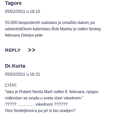
Tagore
05/02/2011 u 16:15
55.000 besposlenih subotara je omašilo datum; po
adventističkom kalendaru Bob Marley je rođen šestog
februara četrijes pete
REPLY
Dr.Kurta
05/02/2011 u 16:31
CITAT:
“Iako je Robert Nesta Marli rođen 6. februara, njegov
rođendan se svuda u svetu slavi vikednom.”
????? …………. vikednom ??????
Ooo Nedeljkovicu pa jel si bio uradjen?