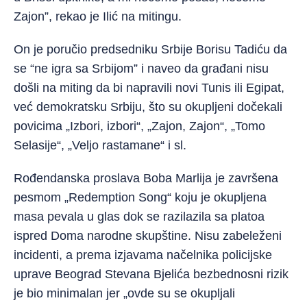
Zajon”, rekao je Ilić na mitingu.
On je poručio predsedniku Srbije Borisu Tadiću da
se “ne igra sa Srbijom” i naveo da građani nisu
došli na miting da bi napravili novi Tunis ili Egipat,
već demokratsku Srbiju, što su okupljeni dočekali
povicima „Izbori, izbori“, „Zajon, Zajon“, „Tomo
Selasije“, „Veljo rastamane“ i sl.
Rođendanska proslava Boba Marlija je završena
pesmom „Redemption Song“ koju je okupljena
masa pevala u glas dok se razilazila sa platoa
ispred Doma narodne skupštine. Nisu zabeleženi
incidenti, a prema izjavama načelnika policijske
uprave Beograd Stevana Bjelića bezbednosni rizik
je bio minimalan jer „ovde su se okupljali