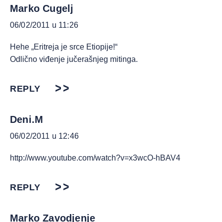
Marko Cugelj
06/02/2011 u 11:26
Hehe „Eritreja je srce Etiopije!“
Odlično viđenje jučerašnjeg mitinga.
REPLY
Deni.M
06/02/2011 u 12:46
http://www.youtube.com/watch?v=x3wcO-hBAV4
REPLY
Marko Zavodjenje