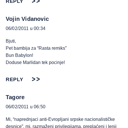
REPLY
Vojin Vidanovic
06/02/2011 u 00:34
Bjuti,
Pet bambija za “Rasta remiks”
Bun Babylon!
Doduse Marlidan tek pocinje!
REPLY
Tagore
06/02/2011 u 06:50
Mi, “naprednjaci anti-Evropljani srpske nacionalističke
desnice”, mi, razmaženi privilegijama, preplaćeni i lenji