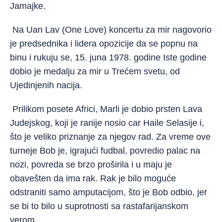
Jamajke.
Na Uan Lav (One Love) koncertu za mir nagovorio
je predsednika i lidera opozicije da se popnu na
binu i rukuju se, 15. juna 1978. godine Iste godine
dobio je medalju za mir u Trećem svetu, od
Ujedinjenih nacija.
Prilikom posete Africi, Marli je dobio prsten Lava
Judejskog, koji je ranije nosio car Haile Selasije i,
što je veliko priznanje za njegov rad. Za vreme ove
turneje Bob je, igrajući fudbal, povredio palac na
nozi, povreda se brzo proširila i u maju je
obavešten da ima rak. Rak je bilo moguće
odstraniti samo amputacijom, što je Bob odbio, jer
se bi to bilo u suprotnosti sa rastafarijanskom
verom.