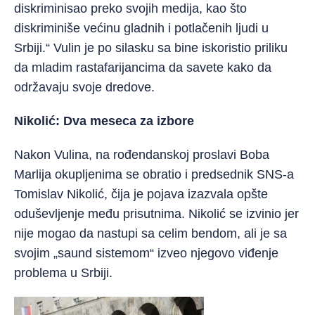
diskriminisao preko svojih medija, kao što
diskriminiše većinu gladnih i potlačenih ljudi u
Srbiji.“ Vulin je po silasku sa bine iskoristio priliku
da mladim rastafarijancima da savete kako da
održavaju svoje dredove.
Nikolić: Dva meseca za izbore
Nakon Vulina, na rođendanskoj proslavi Boba
Marlija okupljenima se obratio i predsednik SNS-a
Tomislav Nikolić, čija je pojava izazvala opšte
oduševljenje među prisutnima. Nikolić se izvinio jer
nije mogao da nastupi sa celim bendom, ali je sa
svojim „saund sistemom“ izveo njegovo viđenje
problema u Srbiji.