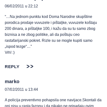
06/02/2011 u 22:12
“…Na jednom punktu kod Doma Narodne skupštine
porodica prodaje vuvuzele i pištaljke, vuvuzele koštaju
200 dinara, a pištaljke 100, i kažu da su tu samo zbog
biznisa a ne zbog politike, ali da poštuju ceo
rastafarijanski pokret. Rizle su se mogle kupiti samo
„ispod tezge“…”
Vrh! :)
REPLY
marko
07/02/2011 u 13:44
A policija preventivno pohapsila one navijace.Skontali da
oni nisu u rasta fazonu i da nikako ne pripadaju ovim