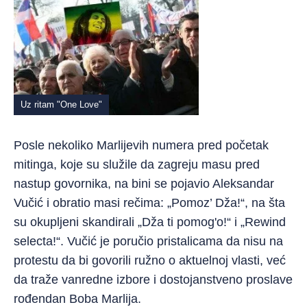
Uz ritam "One Love"
Posle nekoliko Marlijevih numera pred početak
mitinga, koje su služile da zagreju masu pred
nastup govornika, na bini se pojavio Aleksandar
Vučić i obratio masi rečima: „Pomoz’ Dža!“, na šta
su okupljeni skandirali „Dža ti pomog'o!“ i „Rewind
selecta!“. Vučić je poručio pristalicama da nisu na
protestu da bi govorili ružno o aktuelnoj vlasti, već
da traže vanredne izbore i dostojanstveno proslave
rođendan Boba Marlija.