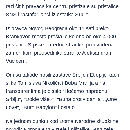
različitih pravaca ka centru pristizale su pristalice
SNS i rastafarijanci iz ostatka Srbije.
Iz pravca Novog Beograda oko 11 sati preko
Brankovog mosta prešla je kolona od oko 4.000
pristalica Srpske naredne stranke, predvođena
zamenikom predsednika stranke Aleksandrom
Vučićem.
Oni su takođe nosili zastave Srbije i Etiopije kao i
slike Tomislava Nikolića i Boba Marlija a na
transparentima je pisalo “Hoćemo naprednu
Srbiju”, “Dokle više?”, “Buna protiv dahija”, „One
Love“, „Burn Babylon“ i ostalo.
Na jednom punktu kod Doma Narodne skupštine
porodica prodaje vuvuzele i pištaljke, vuvuzele