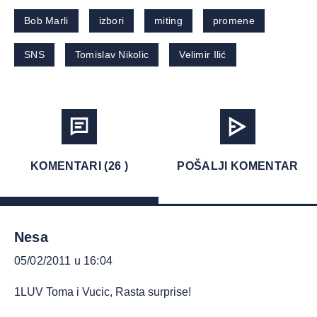
Bob Marli
izbori
miting
promene
SNS
Tomislav Nikolic
Velimir Ilić
KOMENTARI (26 )
POŠALJI KOMENTAR
Nesa
05/02/2011 u 16:04
1LUV Toma i Vucic, Rasta surprise!