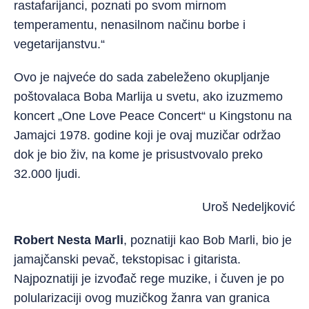
rastafarijanci, poznati po svom mirnom
temperamentu, nenasilnom načinu borbe i
vegetarijanstvu.“
Ovo je najveće do sada zabeleženo okupljanje
poštovalaca Boba Marlija u svetu, ako izuzmemo
koncert „One Love Peace Concert“ u Kingstonu na
Jamajci 1978. godine koji je ovaj muzičar održao
dok je bio živ, na kome je prisustvovalo preko
32.000 ljudi.
Uroš Nedeljković
Robert Nesta Marli
, poznatiji kao Bob Marli, bio je
jamajčanski pevač, tekstopisac i gitarista.
Najpoznatiji je izvođač rege muzike, i čuven je po
polularizaciji ovog muzičkog žanra van granica