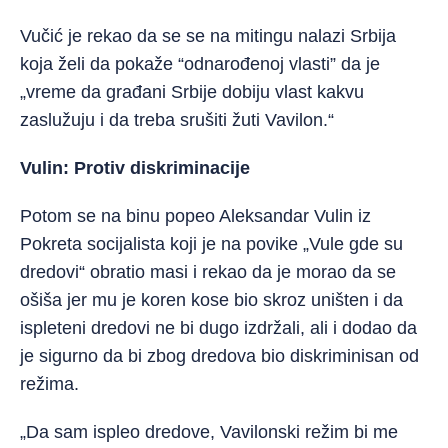
Vučić je rekao da se se na mitingu nalazi Srbija
koja želi da pokaže “odnarođenoj vlasti” da je
„vreme da građani Srbije dobiju vlast kakvu
zaslužuju i da treba srušiti žuti Vavilon.“
Vulin: Protiv diskriminacije
Potom se na binu popeo Aleksandar Vulin iz
Pokreta socijalista koji je na povike „Vule gde su
dredovi“ obratio masi i rekao da je morao da se
ošiša jer mu je koren kose bio skroz uništen i da
ispleteni dredovi ne bi dugo izdržali, ali i dodao da
je sigurno da bi zbog dredova bio diskriminisan od
režima.
„Da sam ispleo dredove, Vavilonski režim bi me