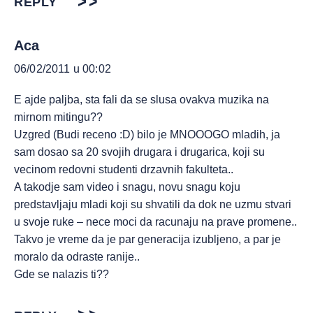
REPLY
Aca
06/02/2011 u 00:02
E ajde paljba, sta fali da se slusa ovakva muzika na
mirnom mitingu??
Uzgred (Budi receno :D) bilo je MNOOOGO mladih, ja
sam dosao sa 20 svojih drugara i drugarica, koji su
vecinom redovni studenti drzavnih fakulteta..
A takodje sam video i snagu, novu snagu koju
predstavljaju mladi koji su shvatili da dok ne uzmu stvari
u svoje ruke – nece moci da racunaju na prave promene..
Takvo je vreme da je par generacija izubljeno, a par je
moralo da odraste ranije..
Gde se nalazis ti??