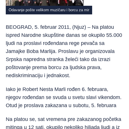
Odavanje pošte velikom muzičaru i borcu za mir
BEOGRAD, 5. februar 2011, (Njuz) – Na platou
ispred Narodne skupštine danas se okupilo 55.000
ljudi na proslavi rođendana rege pevača sa
Jamajke Boba Marlija. Proslavu je organizovala
Srpska napredna stranka želeći tako da izrazi
poštovanje prema borcu za ljudska prava,
nediskriminaciju i jednakost.
Iako je Robert Nesta Marli rođen 6. februara,
njegov rođendan se svuda u svetu slavi vikendom.
Otud je proslava zakazana u subotu, 5. februara
Na platou se, sat vremena pre zakazanog početka
mitinga u 12 sati, okupilo nekoliko hiljada ljudi a iz