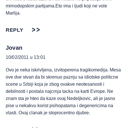
mirnodopskim partijama.Eto ima i ljudi koji ne vole
Marlija.
REPLY
Jovan
10/02/2011 u 13:01
Ovo je neka iskrivljena, izvitoperena tragikomedija. Mesa
ove dve stvari da bi skrenuo paznju sa idiotske politicne
scene u Srbiji koja je zbog ovakve neotesanosti i
debilnosti i postala najcrnja tacka na karti Evrope. Ne
znam sta je hteo da kaze ovaj Nedeljkovic, ali je jasno
pise u nekakvu korist psihopatama i degenericima na
vlasti. Ovaj clanak je stoprocentno djubre.