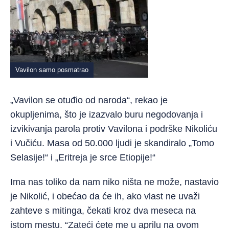
Vavilon samo posmatrao
„Vavilon se otuđio od naroda“, rekao je
okupljenima, što je izazvalo buru negodovanja i
izvikivanja parola protiv Vavilona i podrške Nikoliću
i Vučiću. Masa od 50.000 ljudi je skandiralo „Tomo
Selasije!“ i „Eritreja je srce Etiopije!“
Ima nas toliko da nam niko ništa ne može, nastavio
je Nikolić, i obećao da će ih, ako vlast ne uvaži
zahteve s mitinga, čekati kroz dva meseca na
istom mestu. “Zateći ćete me u aprilu na ovom