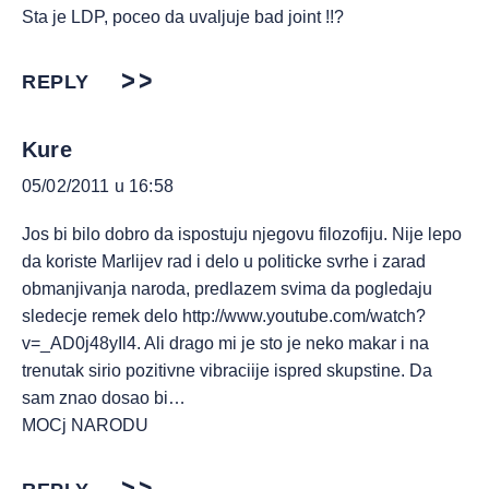
Sta je LDP, poceo da uvaljuje bad joint !!?
REPLY
Kure
05/02/2011 u 16:58
Jos bi bilo dobro da ispostuju njegovu filozofiju. Nije lepo
da koriste Marlijev rad i delo u politicke svrhe i zarad
obmanjivanja naroda, predlazem svima da pogledaju
sledecje remek delo
http://www.youtube.com/watch?
v=_AD0j48yIl4
. Ali drago mi je sto je neko makar i na
trenutak sirio pozitivne vibraciije ispred skupstine. Da
sam znao dosao bi…
MOCj NARODU