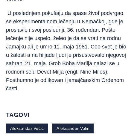
U poslednjem pokušaju da spase život podvrgao
se eksperimentalnom lečenju u Nemačkoj, gde je
proslavio i svoj poslednji, 36. rođendan. Pošto
lečenje nije uspelo, želeo je da se vrati na rodnu
Jamajku ali je umro 11. maja 1981. Ceo svet je bio
u žalosti a na hiljade ljudi je prisustvovalo njegovoj
sahrani 21. maja. Grob Boba Marlija nalazi se u
rodnom selu Devet Milja (engl. Nine Miles).
Posthumno je odlikovan i jamajčanskim Ordenom
časti.
TAGOVI
Aleksandar Vučić
Aleksandar Vulin