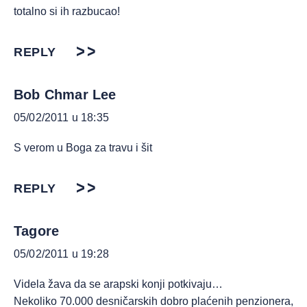
totalno si ih razbucao!
REPLY
Bob Chmar Lee
05/02/2011 u 18:35
S verom u Boga za travu i šit
REPLY
Tagore
05/02/2011 u 19:28
Videla žava da se arapski konji potkivaju…
Nekoliko 70.000 desničarskih dobro plaćenih penzionera,