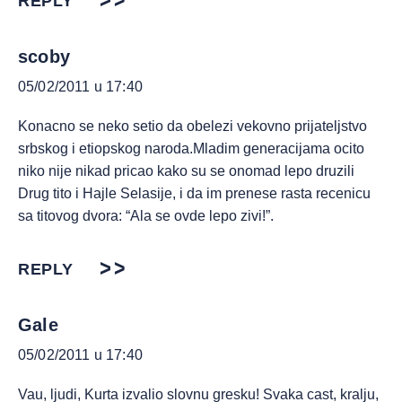
REPLY
scoby
05/02/2011 u 17:40
Konacno se neko setio da obelezi vekovno prijateljstvo
srbskog i etiopskog naroda.Mladim generacijama ocito
niko nije nikad pricao kako su se onomad lepo druzili
Drug tito i Hajle Selasije, i da im prenese rasta recenicu
sa titovog dvora: “Ala se ovde lepo zivi!”.
REPLY
Gale
05/02/2011 u 17:40
Vau, ljudi, Kurta izvalio slovnu gresku! Svaka cast, kralju,