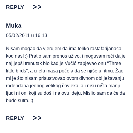
REPLY
Muka
05/02/2011 u 16:13
Nisam mogao da vjerujem da ima toliko rastafarijanaca
kod nas! :) Pratio sam prenos uživo, i moguvam reći da je
najljepši trenutak bio kad je Vučić zapjevao onu “Three
little birds”, a cijela masa počela da se njiše u ritmu. Žao
mi je što nisam prisustvovao ovom divnom obilježavanju
rođendana jednog velikog čovjeka, ali nisu ništa manji
ljudi ni oni koji su došli na ovu ideju. Mislio sam da će da
bude sutra. :(
REPLY