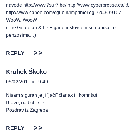
navode
http://www.7sur7.be/
http://www.cyberpresse.ca/
&
http://www.canoe.com/cgi-bin/imprimer.cgi?id=839107
–
WooW, WooW !
(The Guardian & Le Figaro ni slovce nisu napisali o
penzosima…)
REPLY
Kruhek Škoko
05/02/2011 u 19:49
Nisam siguran je ji “jači” članak ili komntari.
Bravo, najbolji ste!
Pozdrav iz Zagreba
REPLY