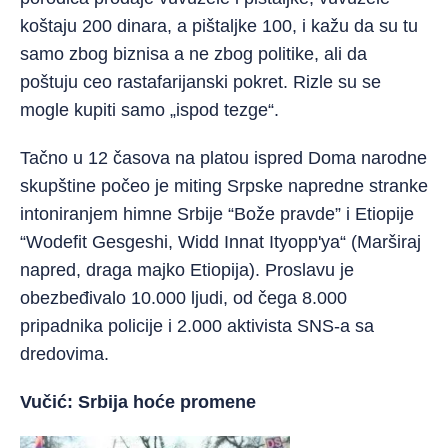
koštaju 200 dinara, a pištaljke 100, i kažu da su tu
samo zbog biznisa a ne zbog politike, ali da
poštuju ceo rastafarijanski pokret. Rizle su se
mogle kupiti samo „ispod tezge“.
Tačno u 12 časova na platou ispred Doma narodne
skupštine počeo je miting Srpske napredne stranke
intoniranjem himne Srbije “Bože pravde” i Etiopije
“Wodefit Gesgeshi, Widd Innat Ityopp'ya“ (Marširaj
napred, draga majko Etiopija). Proslavu je
obezbeđivalo 10.000 ljudi, od čega 8.000
pripadnika policije i 2.000 aktivista SNS-a sa
dredovima.
Vučić: Srbija hoće promene