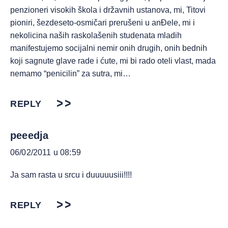
penzioneri visokih škola i državnih ustanova, mi, Titovi
pioniri, šezdeseto-osmičari prerušeni u anĐele, mi i
nekolicina naših raskolašenih studenata mladih
manifestujemo socijalni nemir onih drugih, onih bednih
koji sagnute glave rade i ćute, mi bi rado oteli vlast, mada
nemamo “penicilin” za sutra, mi…
REPLY
peeedja
06/02/2011 u 08:59
Ja sam rasta u srcu i duuuuusiii!!!!
REPLY