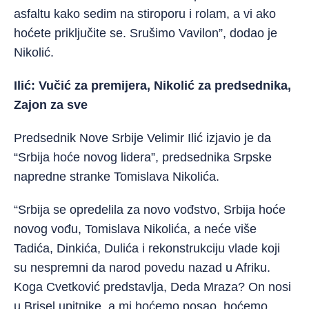
asfaltu kako sedim na stiroporu i rolam, a vi ako
hoćete priključite se. Srušimo Vavilon”, dodao je
Nikolić.
Ilić: Vučić za premijera, Nikolić za predsednika,
Zajon za sve
Predsednik Nove Srbije Velimir Ilić izjavio je da
“Srbija hoće novog lidera”, predsednika Srpske
napredne stranke Tomislava Nikolića.
“Srbija se opredelila za novo vođstvo, Srbija hoće
novog vođu, Tomislava Nikolića, a neće više
Tadića, Dinkića, Dulića i rekonstrukciju vlade koji
su nespremni da narod povedu nazad u Afriku.
Koga Cvetković predstavlja, Deda Mraza? On nosi
u Brisel upitnike, a mi hoćemo posao, hoćemo