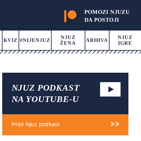
POMOZI NJUZU
DA POSTOJI
NJUZ
NJUZ
KVIZ
#NIJENJUZ
ARHIVA
ŽENA
IGRE
NJUZ PODKAST
NA YOUTUBE-U
Prati Njuz podkast