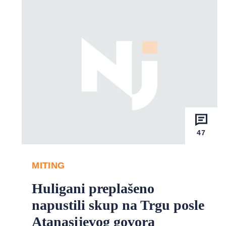
47
MITING
Huligani preplašeno
napustili skup na Trgu posle
Atanasijevog govora