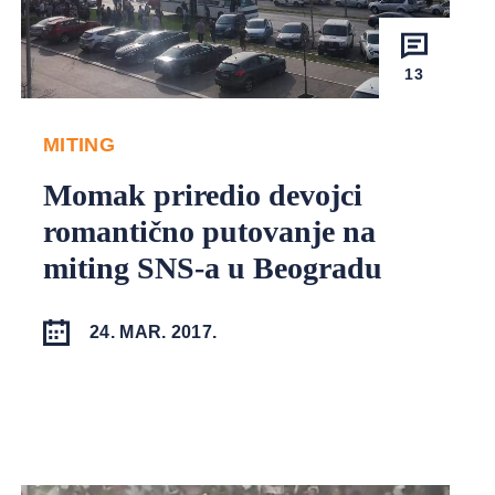
13
MITING
Momak priredio devojci
romantično putovanje na
miting SNS-a u Beogradu
24. MAR. 2017.