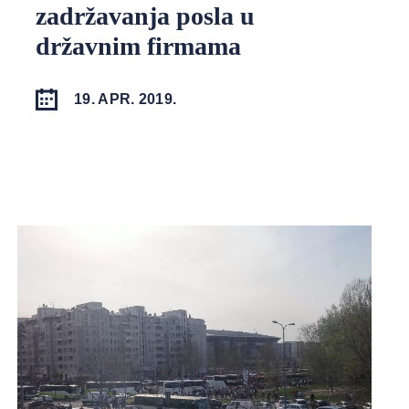
zadržavanja posla u
državnim firmama
19. APR. 2019.