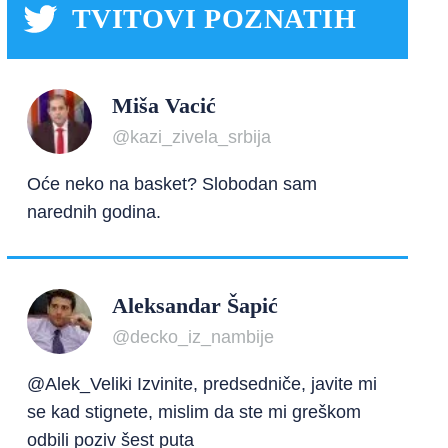
TVITOVI POZNATIH
Miša Vacić
@kazi_zivela_srbija
Oće neko na basket? Slobodan sam
narednih godina.
Aleksandar Šapić
@decko_iz_nambije
@Alek_Veliki Izvinite, predsedniče, javite mi
se kad stignete, mislim da ste mi greškom
odbili poziv šest puta