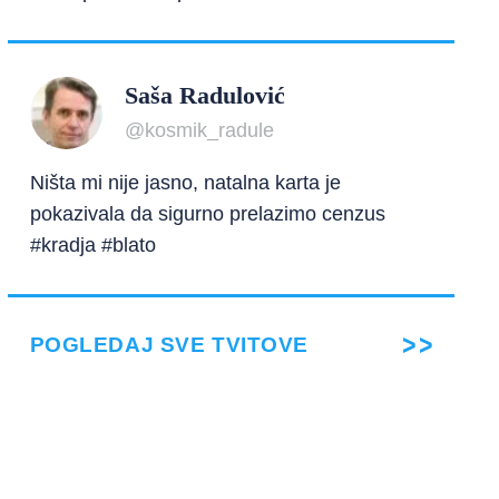
Saša Radulović
@kosmik_radule
Ništa mi nije jasno, natalna karta je
pokazivala da sigurno prelazimo cenzus
#kradja #blato
POGLEDAJ SVE TVITOVE