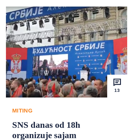
13
MITING
SNS danas od 18h
organizuje sajam