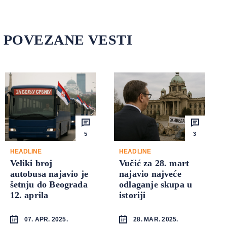
POVEZANE VESTI
5
3
HEADLINE
HEADLINE
Veliki broj
Vučić za 28. mart
autobusa najavio je
najavio najveće
šetnju do Beograda
odlaganje skupa u
12. aprila
istoriji
07. APR. 2025.
28. MAR. 2025.