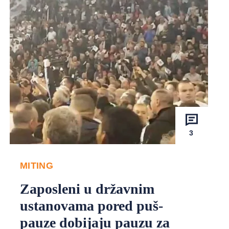
3
MITING
Zaposleni u državnim
ustanovama pored puš-
pauze dobijaju pauzu za