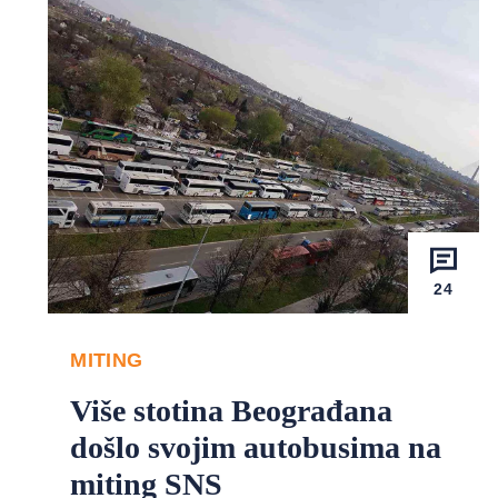
24
MITING
Više stotina Beograđana
došlo svojim autobusima na
miting SNS