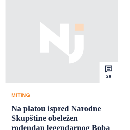
26
MITING
Na platou ispred Narodne
Skupštine obeležen
rođendan legendarnog Boba