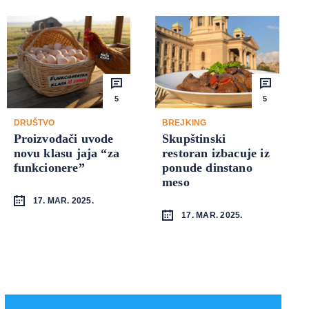
5
5
DRUŠTVO
BREJKING
Proizvođači uvode
Skupštinski
novu klasu jaja “za
restoran izbacuje iz
funkcionere”
ponude dinstano
meso
17. MAR. 2025.
17. MAR. 2025.