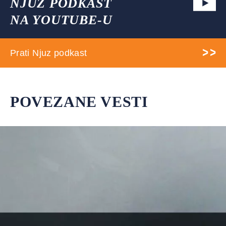
NJUZ PODKAST
NA YOUTUBE-U
Prati Njuz podkast
POVEZANE VESTI