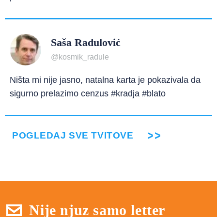
Saša Radulović
@kosmik_radule
Ništa mi nije jasno, natalna karta je pokazivala da
sigurno prelazimo cenzus #kradja #blato
POGLEDAJ SVE TVITOVE
Nije njuz samo letter