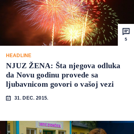
5
HEADLINE
NJUZ ŽENA: Šta njegova odluka
da Novu godinu provede sa
ljubavnicom govori o vašoj vezi
31. DEC. 2015.