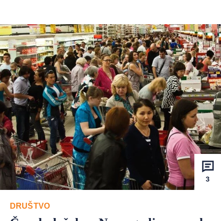
3
DRUŠTVO