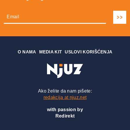
О NAMA
MEDIA KIT
USLOVI KORIŠĆENJA
Ako želite da nam pišete:
redakcija at njuz.net
with passion by
Redirekt