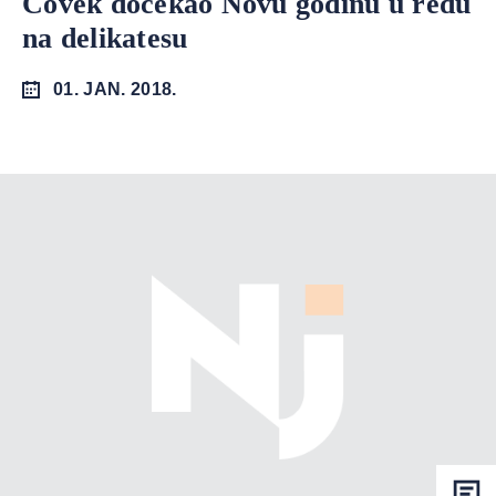
Čovek dočekao Novu godinu u redu
na delikatesu
01. JAN. 2018.