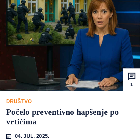
1
DRUŠTVO
Počelo preventivno hapšenje po
vrtićima
04. JUL. 2025.