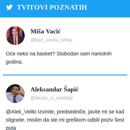
TVITOVI POZNATIH
Miša Vacić
@kazi_zivela_srbija
Oće neko na basket? Slobodan sam narednih
godina.
Aleksandar Šapić
@decko_iz_nambije
@Alek_Veliki Izvinite, predsedniče, javite mi se kad
stignete, mislim da ste mi greškom odbili poziv šest
puta