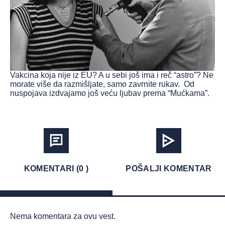
Vakcina koja nije iz EU? A u sebi još ima i reč “astro”? Ne
morate više da razmišljate, samo zavrnite rukav. Od
nuspojava izdvajamo još veću ljubav prema “Mućkama”.
KOMENTARI (0 )
POŠALJI KOMENTAR
Nema komentara za ovu vest.