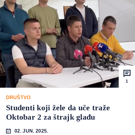
1
DRUŠTVO
Studenti koji žele da uče traže
Oktobar 2 za štrajk glađu
02. JUN. 2025.