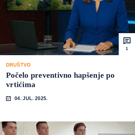
1
DRUŠTVO
Počelo preventivno hapšenje po
vrtićima
04. JUL. 2025.