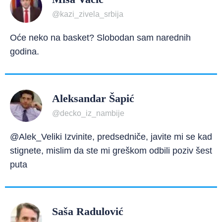
@kazi_zivela_srbija
Oće neko na basket? Slobodan sam narednih
godina.
Aleksandar Šapić
@decko_iz_nambije
@Alek_Veliki Izvinite, predsedniče, javite mi se kad
stignete, mislim da ste mi greškom odbili poziv šest
puta
Saša Radulović