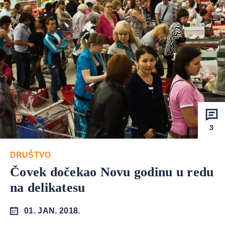
3
DRUŠTVO
Čovek dočekao Novu godinu u redu
na delikatesu
01. JAN. 2018.