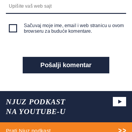
Sačuvaj moje ime, email i web stranicu u ovom
browseru za buduće komentare.
NJUZ PODKAST
NA YOUTUBE-U
Prati Njuz podkast