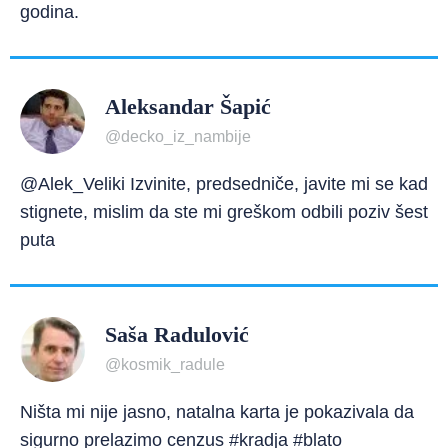
godina.
Aleksandar Šapić
@decko_iz_nambije
@Alek_Veliki Izvinite, predsedniče, javite mi se kad
stignete, mislim da ste mi greškom odbili poziv šest
puta
Saša Radulović
@kosmik_radule
Ništa mi nije jasno, natalna karta je pokazivala da
sigurno prelazimo cenzus #kradja #blato