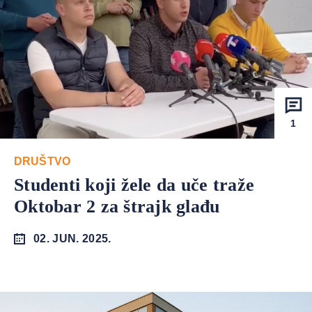
1
DRUŠTVO
Studenti koji žele da uče traže
Oktobar 2 za štrajk glađu
02. JUN. 2025.