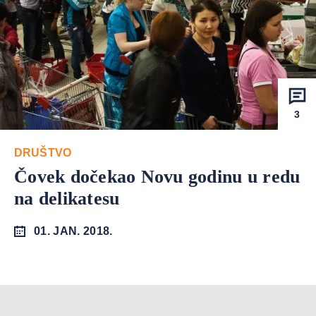
3
DRUŠTVO
Čovek dočekao Novu godinu u redu
na delikatesu
01. JAN. 2018.