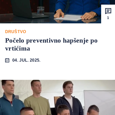
1
DRUŠTVO
Počelo preventivno hapšenje po
vrtićima
04. JUL. 2025.