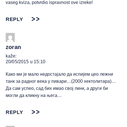
vaseg kviza, potvrdio ispravnost ove izreke!
REPLY
zoran
kaže:
20/05/2015 u 15:10
Како ми је мало недостајало да испијем цео лежни
танк за радног века у пивари…(2000 хектолитара)…
Да сам успео, сад бих имао свој линк, а други би
могли да кликну на њега…
REPLY