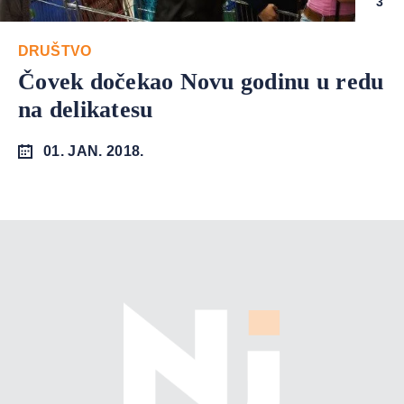
3
DRUŠTVO
Čovek dočekao Novu godinu u redu
na delikatesu
01. JAN. 2018.