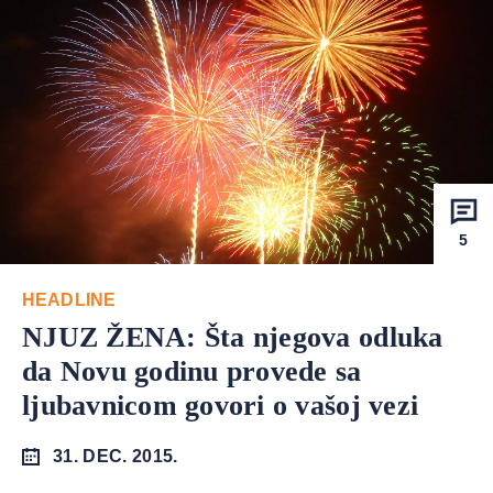
5
HEADLINE
NJUZ ŽENA: Šta njegova odluka
da Novu godinu provede sa
ljubavnicom govori o vašoj vezi
31. DEC. 2015.