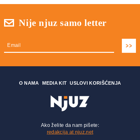
Nije njuz samo letter
О NAMA
MEDIA KIT
USLOVI KORIŠĆENJA
Ako želite da nam pišete:
redakcija at njuz.net