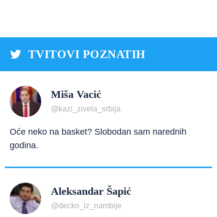
TVITOVI POZNATIH
Miša Vacić
@kazi_zivela_srbija
Oće neko na basket? Slobodan sam narednih
godina.
Aleksandar Šapić
@decko_iz_nambije