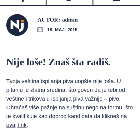
AUTOR: admin
18. MAJ. 2015
Nije loše! Znaš šta radiš.
Tvoja veština ispijanja piva uopšte nije loša. U
pitanju je zlatna sredina, što govori da je tebi od
veštine i trikova u ispijanja piva važnije – pivo.
Obraćaš više pažnje na suštinu nego na formu, što
te kvalifikuje kao dobrog kandidata da klikneš na
ovaj link
.