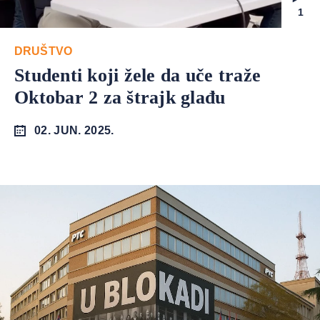
1
DRUŠTVO
Studenti koji žele da uče traže
Oktobar 2 za štrajk glađu
02. JUN. 2025.