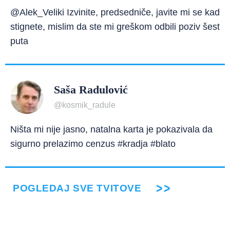
@Alek_Veliki Izvinite, predsedniče, javite mi se kad
stignete, mislim da ste mi greškom odbili poziv šest
puta
Saša Radulović
@kosmik_radule
Ništa mi nije jasno, natalna karta je pokazivala da
sigurno prelazimo cenzus #kradja #blato
POGLEDAJ SVE TVITOVE