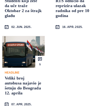
Studenti koji žele
RTS odlučio da
da uče traže
reprizira ulazak
Oktobar 2 za štrajk
radnika od pre 10
glađu
godina
02. JUN. 2025.
16. APR. 2025.
5
HEADLINE
Veliki broj
autobusa najavio je
šetnju do Beograda
12. aprila
07. APR. 2025.