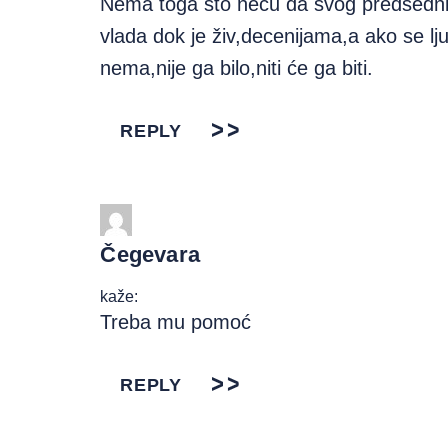
Nema toga što neću da svog predsednik
vlada dok je živ,decenijama,a ako se lju
nema,nije ga bilo,niti će ga biti.
REPLY
Čegevara
kaže:
Treba mu pomoć
REPLY