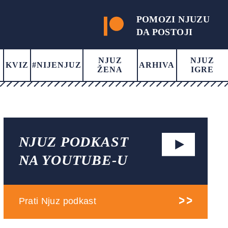
POMOZI NJUZU
DA POSTOJI
NJUZ
NJUZ
KVIZ
#NIJENJUZ
ARHIVA
ŽENA
IGRE
NJUZ PODKAST
NA YOUTUBE-U
Prati Njuz podkast