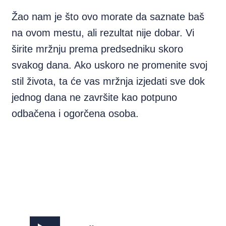
Žao nam je što ovo morate da saznate baš
na ovom mestu, ali rezultat nije dobar. Vi
širite mržnju prema predsedniku skoro
svakog dana. Ako uskoro ne promenite svoj
stil života, ta će vas mržnja izjedati sve dok
jednog dana ne završite kao potpuno
odbačena i ogorčena osoba.