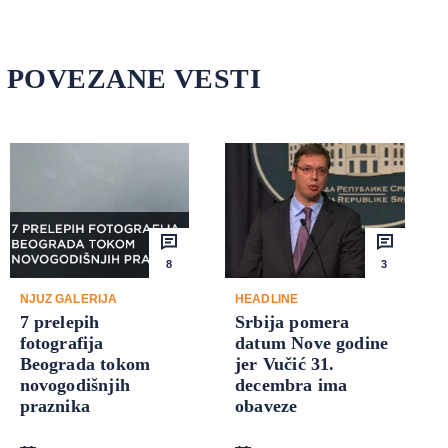
POVEZANE VESTI
8
3
NJUZ GALERIJA
HEADLINE
7 prelepih
Srbija pomera
fotografija
datum Nove godine
Beograda tokom
jer Vučić 31.
novogodišnjih
decembra ima
praznika
obaveze