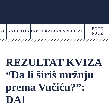
FOTO
GL
GALERIJA
INFOGRAFIKA
SPECIJAL
NJUZ
REZULTAT KVIZA
“Da li širiš mržnju
prema Vučiću?”:
DA!