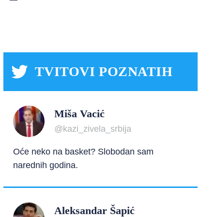
TVITOVI POZNATIH
Miša Vacić
@kazi_zivela_srbija
Oće neko na basket? Slobodan sam
narednih godina.
Aleksandar Šapić