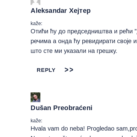
Aleksandar Хејтер
kaže:
Отићи ћу до председништва и рећи ”д
речима а онда ћу ревидирати своје 
што сте ми указали на грешку.
REPLY
Dušan Preobraćeni
kaže:
Hvala vam do neba! Progledao sam,pro