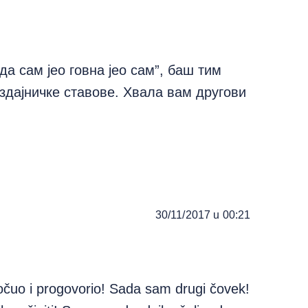
а сам јео говна јео сам”, баш тим
издајничке ставове. Хвала вам другови
30/11/2017 u 00:21
čuo i progovorio! Sada sam drugi čovek!