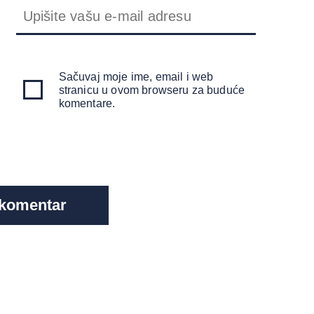
Sačuvaj moje ime, email i web
stranicu u ovom browseru za buduće
komentare.