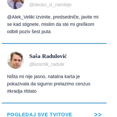
@decko_iz_nambije
@Alek_Veliki Izvinite, predsedniče, javite mi
se kad stignete, mislim da ste mi greškom
odbili poziv šest puta
Saša Radulović
@kosmik_radule
Ništa mi nije jasno, natalna karta je
pokazivala da sigurno prelazimo cenzus
#kradja #blato
POGLEDAJ SVE TVITOVE