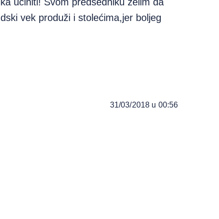
a učiniti! Svom predsedniku želim da
dski vek produži i stolećima,jer boljeg
31/03/2018 u 00:56