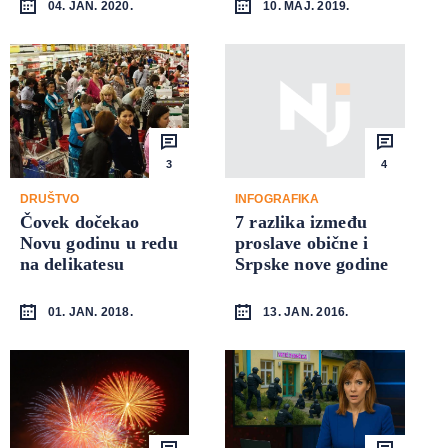
04. JAN. 2020.
10. MAJ. 2019.
3
4
DRUŠTVO
INFOGRAFIKA
Čovek dočekao
7 razlika između
Novu godinu u redu
proslave obične i
na delikatesu
Srpske nove godine
01. JAN. 2018.
13. JAN. 2016.