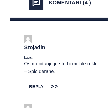
KOMENTARI (4 )
Stojadin
kaže:
Osmo pitanje je sto bi mi lale rekli:
– Spic derane.
REPLY