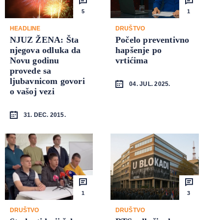
5
1
HEADLINE
DRUŠTVO
NJUZ ŽENA: Šta
Počelo preventivno
njegova odluka da
hapšenje po
Novu godinu
vrtićima
provede sa
ljubavnicom govori
04. JUL. 2025.
o vašoj vezi
31. DEC. 2015.
1
3
DRUŠTVO
DRUŠTVO