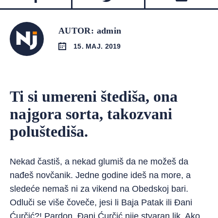
AUTOR: admin
15. MAJ. 2019
Ti si umereni štediša, ona
najgora sorta, takozvani
poluštediša.
Nekad častiš, a nekad glumiš da ne možeš da
nađeš novčanik. Jedne godine ideš na more, a
sledeće nemaš ni za vikend na Obedskoj bari.
Odluči se više čoveče, jesi li Baja Patak ili Đani
Ćurčić?! Pardon, Đani Ćurčić nije stvaran lik. Ako