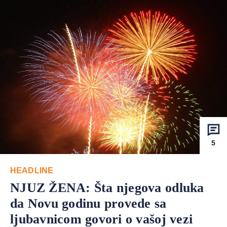
5
HEADLINE
NJUZ ŽENA: Šta njegova odluka
da Novu godinu provede sa
ljubavnicom govori o vašoj vezi