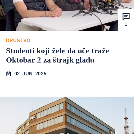
1
DRUŠTVO
Studenti koji žele da uče traže
Oktobar 2 za štrajk glađu
02. JUN. 2025.