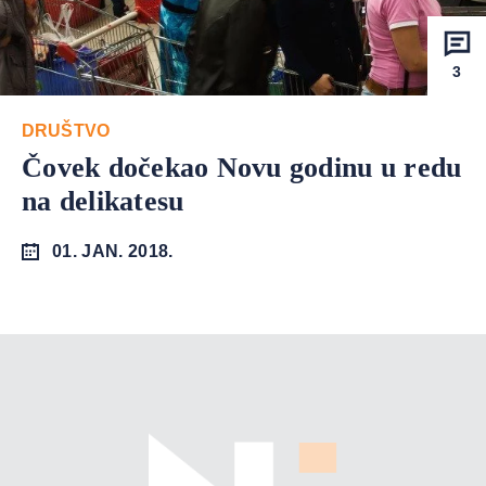
3
DRUŠTVO
Čovek dočekao Novu godinu u redu
na delikatesu
01. JAN. 2018.