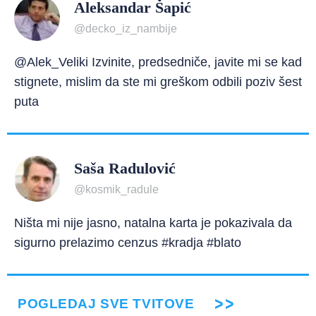
Aleksandar Šapić
@decko_iz_nambije
@Alek_Veliki Izvinite, predsedniče, javite mi se kad
stignete, mislim da ste mi greškom odbili poziv šest
puta
Saša Radulović
@kosmik_radule
Ništa mi nije jasno, natalna karta je pokazivala da
sigurno prelazimo cenzus #kradja #blato
POGLEDAJ SVE TVITOVE