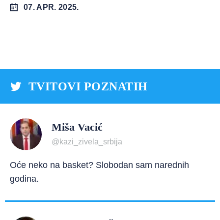
07. APR. 2025.
TVITOVI POZNATIH
Miša Vacić
@kazi_zivela_srbija
Oće neko na basket? Slobodan sam narednih
godina.