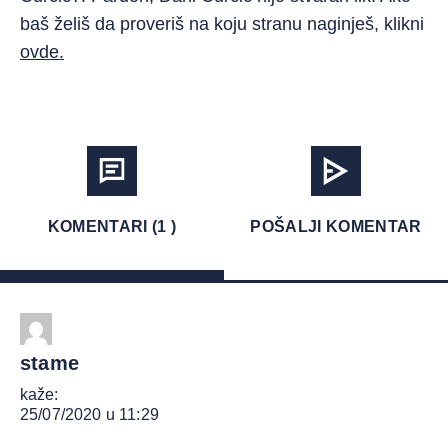
baš želiš da proveriš na koju stranu naginješ, klikni
ovde.
KOMENTARI (1 )
POŠALJI KOMENTAR
stame
kaže:
25/07/2020 u 11:29