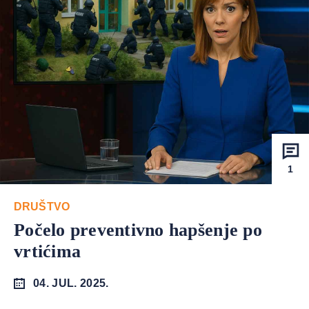
1
DRUŠTVO
Počelo preventivno hapšenje po
vrtićima
04. JUL. 2025.