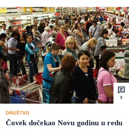
3
DRUŠTVO
Čovek dočekao Novu godinu u redu