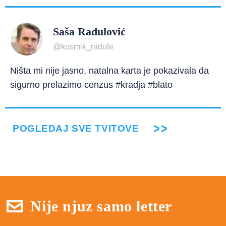
Saša Radulović
@kosmik_radule
Ništa mi nije jasno, natalna karta je pokazivala da
sigurno prelazimo cenzus #kradja #blato
POGLEDAJ SVE TVITOVE
Nije njuz samo letter