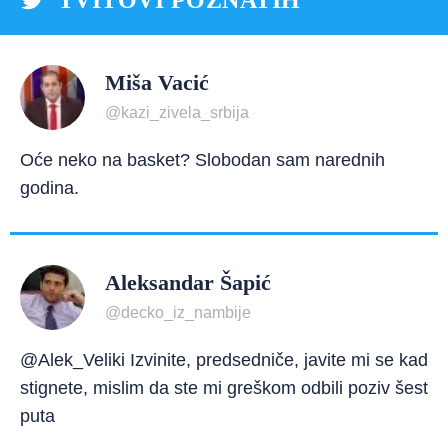
TVITOVI POZNATIH
Miša Vacić
@kazi_zivela_srbija
Oće neko na basket? Slobodan sam narednih
godina.
Aleksandar Šapić
@decko_iz_nambije
@Alek_Veliki Izvinite, predsedniče, javite mi se kad
stignete, mislim da ste mi greškom odbili poziv šest
puta