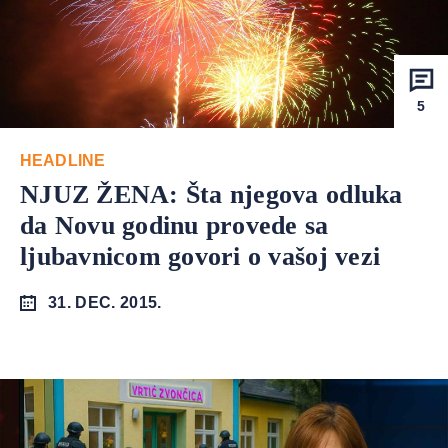
5
HEADLINE
NJUZ ŽENA: Šta njegova odluka
da Novu godinu provede sa
ljubavnicom govori o vašoj vezi
31. DEC. 2015.