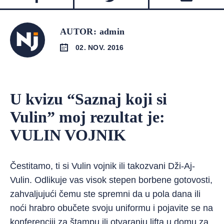
AUTOR: admin
02. NOV. 2016
U kvizu “Saznaj koji si
Vulin” moj rezultat je:
VULIN VOJNIK
Čestitamo, ti si Vulin vojnik ili takozvani Dži-Aj-
Vulin. Odlikuje vas visok stepen borbene gotovosti,
zahvaljujući čemu ste spremni da u pola dana ili
noći hrabro obučete svoju uniformu i pojavite se na
konferenciji za štampu ili otvaranju lifta u domu za