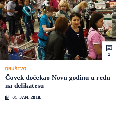
3
DRUŠTVO
Čovek dočekao Novu godinu u redu
na delikatesu
01. JAN. 2018.