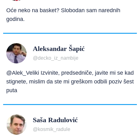
Oće neko na basket? Slobodan sam narednih
godina.
Aleksandar Šapić
@decko_iz_nambije
@Alek_Veliki Izvinite, predsedniče, javite mi se kad
stignete, mislim da ste mi greškom odbili poziv šest
puta
Saša Radulović
@kosmik_radule