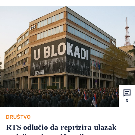
3
DRUŠTVO
RTS odlučio da reprizira ulazak