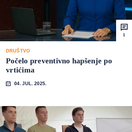
1
DRUŠTVO
Počelo preventivno hapšenje po
vrtićima
04. JUL. 2025.