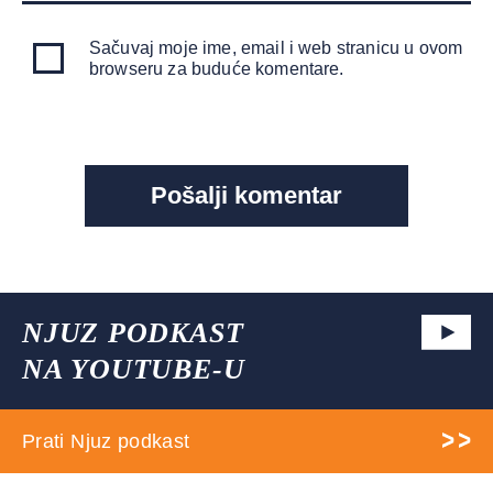
Sačuvaj moje ime, email i web stranicu u ovom
browseru za buduće komentare.
NJUZ PODKAST
NA YOUTUBE-U
Prati Njuz podkast