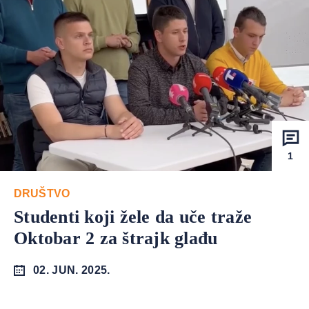
1
DRUŠTVO
Studenti koji žele da uče traže
Oktobar 2 za štrajk glađu
02. JUN. 2025.