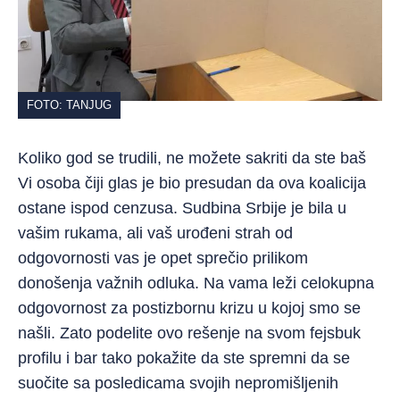
FOTO: TANJUG
Koliko god se trudili, ne možete sakriti da ste baš
Vi osoba čiji glas je bio presudan da ova koalicija
ostane ispod cenzusa. Sudbina Srbije je bila u
vašim rukama, ali vaš urođeni strah od
odgovornosti vas je opet sprečio prilikom
donošenja važnih odluka. Na vama leži celokupna
odgovornost za postizbornu krizu u kojoj smo se
našli. Zato podelite ovo rešenje na svom fejsbuk
profilu i bar tako pokažite da ste spremni da se
suočite sa posledicama svojih nepromišljenih