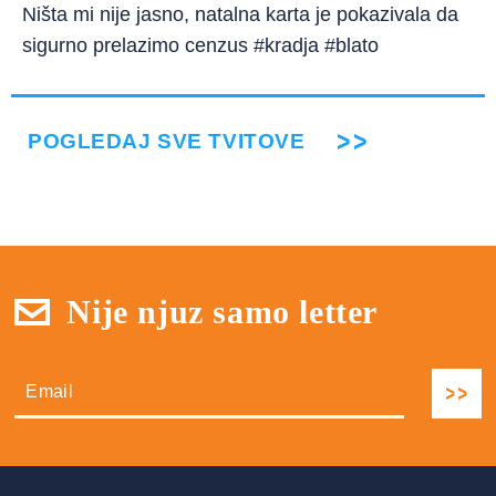
Ništa mi nije jasno, natalna karta je pokazivala da
sigurno prelazimo cenzus #kradja #blato
POGLEDAJ SVE TVITOVE
Nije njuz samo letter