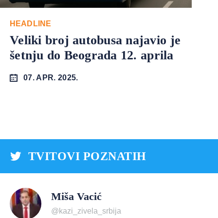
HEADLINE
Veliki broj autobusa najavio je
šetnju do Beograda 12. aprila
07. APR. 2025.
TVITOVI POZNATIH
Miša Vacić
@kazi_zivela_srbija