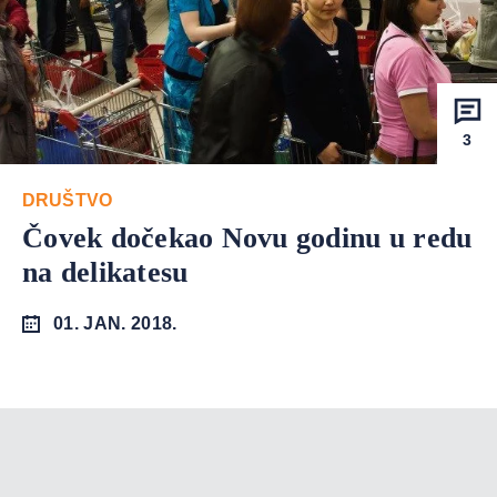
3
DRUŠTVO
Čovek dočekao Novu godinu u redu
na delikatesu
01. JAN. 2018.