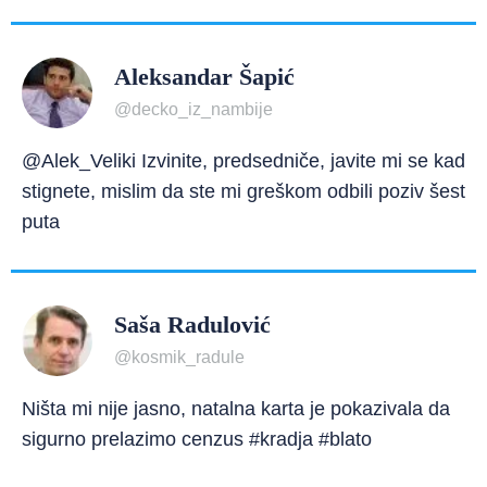
Aleksandar Šapić
@decko_iz_nambije
@Alek_Veliki Izvinite, predsedniče, javite mi se kad
stignete, mislim da ste mi greškom odbili poziv šest
puta
Saša Radulović
@kosmik_radule
Ništa mi nije jasno, natalna karta je pokazivala da
sigurno prelazimo cenzus #kradja #blato