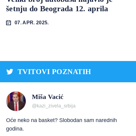
šetnju do Beograda 12. aprila
07. APR. 2025.
TVITOVI POZNATIH
Miša Vacić
@kazi_zivela_srbija
Oće neko na basket? Slobodan sam narednih
godina.