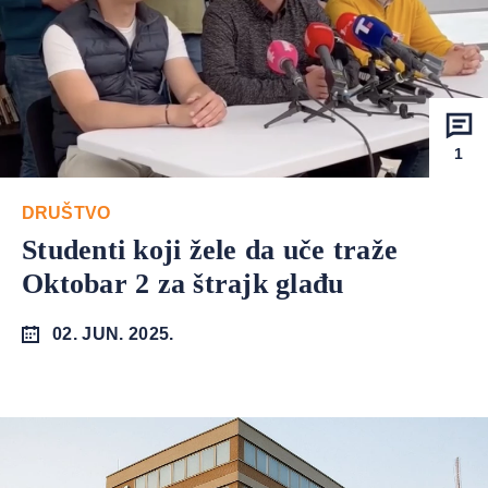
1
DRUŠTVO
Studenti koji žele da uče traže
Oktobar 2 za štrajk glađu
02. JUN. 2025.