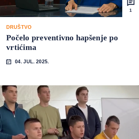
1
DRUŠTVO
Počelo preventivno hapšenje po
vrtićima
04. JUL. 2025.