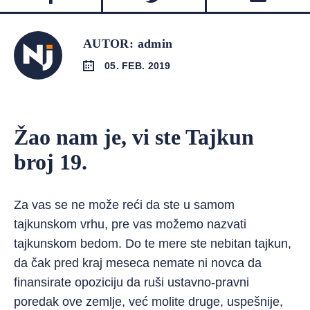
AUTOR: admin
05. FEB. 2019
Žao nam je, vi ste Tajkun
broj 19.
Za vas se ne može reći da ste u samom
tajkunskom vrhu, pre vas možemo nazvati
tajkunskom bedom. Do te mere ste nebitan tajkun,
da čak pred kraj meseca nemate ni novca da
finansirate opoziciju da ruši ustavno-pravni
poredak ove zemlje, već molite druge, uspešnije,