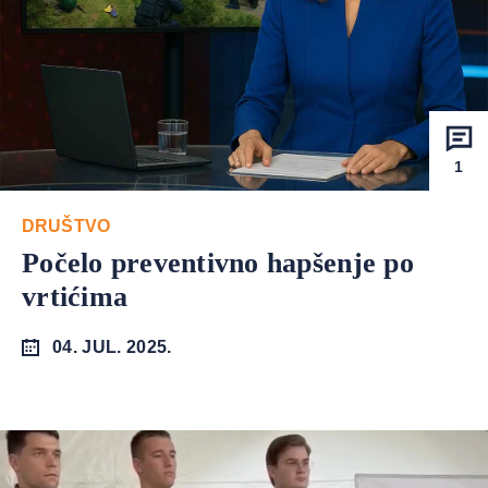
1
DRUŠTVO
Počelo preventivno hapšenje po
vrtićima
04. JUL. 2025.