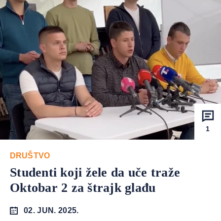
1
DRUŠTVO
Studenti koji žele da uče traže
Oktobar 2 za štrajk glađu
02. JUN. 2025.