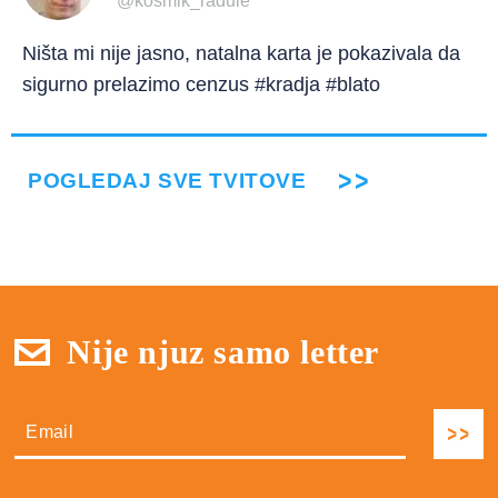
@kosmik_radule
Ništa mi nije jasno, natalna karta je pokazivala da
sigurno prelazimo cenzus #kradja #blato
POGLEDAJ SVE TVITOVE
Nije njuz samo letter