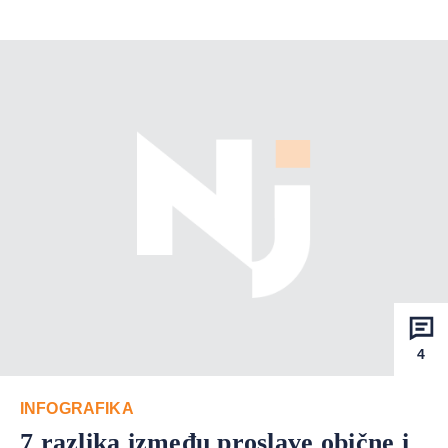
4
INFOGRAFIKA
7 razlika između proslave obične i