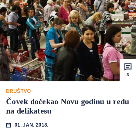
3
DRUŠTVO
Čovek dočekao Novu godinu u redu
na delikatesu
01. JAN. 2018.