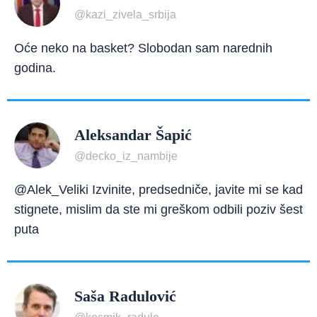
@kazi_zivela_srbija
Oće neko na basket? Slobodan sam narednih
godina.
Aleksandar Šapić
@decko_iz_nambije
@Alek_Veliki Izvinite, predsedniče, javite mi se kad
stignete, mislim da ste mi greškom odbili poziv šest
puta
Saša Radulović