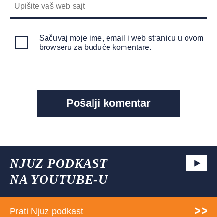
Sačuvaj moje ime, email i web stranicu u ovom
browseru za buduće komentare.
NJUZ PODKAST
NA YOUTUBE-U
Prati Njuz podkast