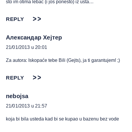
sto im otima lebac (i jos ponesto) iz usta…
REPLY
Александар Хејтер
21/01/2013 u 20:01
Za autora: Iskopaće tebe Bili (Gejts), ja ti garantujem! ;)
REPLY
nebojsa
21/01/2013 u 21:57
koja bi bila usteda kad bi se kupao u bazenu bez vode