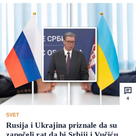
4
SVET
Rusija i Ukrajina priznale da su
započeli rat da bi Srbiji i Vučiću