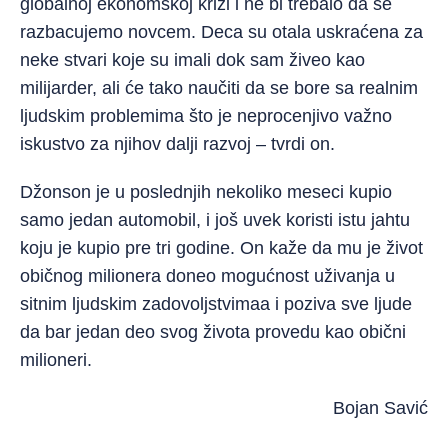
globalnoj ekonomskoj krizi i ne bi trebalo da se
razbacujemo novcem. Deca su otala uskraćena za
neke stvari koje su imali dok sam živeo kao
milijarder, ali će tako naučiti da se bore sa realnim
ljudskim problemima što je neprocenjivo važno
iskustvo za njihov dalji razvoj – tvrdi on.
Džonson je u poslednjih nekoliko meseci kupio
samo jedan automobil, i još uvek koristi istu jahtu
koju je kupio pre tri godine. On kaže da mu je život
običnog milionera doneo mogućnost uživanja u
sitnim ljudskim zadovoljstvimaa i poziva sve ljude
da bar jedan deo svog života provedu kao obični
milioneri.
Bojan Savić