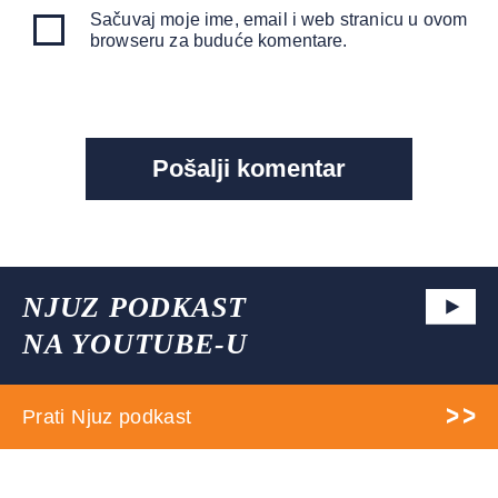
Sačuvaj moje ime, email i web stranicu u ovom
browseru za buduće komentare.
NJUZ PODKAST
NA YOUTUBE-U
Prati Njuz podkast