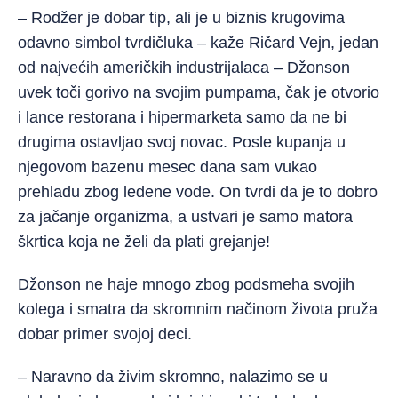
– Rodžer je dobar tip, ali je u biznis krugovima
odavno simbol tvrdičluka – kaže Ričard Vejn, jedan
od najvećih američkih industrijalaca – Džonson
uvek toči gorivo na svojim pumpama, čak je otvorio
i lance restorana i hipermarketa samo da ne bi
drugima ostavljao svoj novac. Posle kupanja u
njegovom bazenu mesec dana sam vukao
prehladu zbog ledene vode. On tvrdi da je to dobro
za jačanje organizma, a ustvari je samo matora
škrtica koja ne želi da plati grejanje!
Džonson ne haje mnogo zbog podsmeha svojih
kolega i smatra da skromnim načinom života pruža
dobar primer svojoj deci.
– Naravno da živim skromno, nalazimo se u