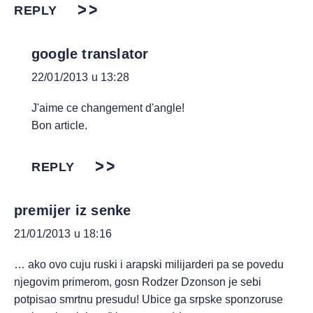
REPLY
google translator
22/01/2013 u 13:28
J'aime ce changement d'angle!
Bon article.
REPLY
premijer iz senke
21/01/2013 u 18:16
… ako ovo cuju ruski i arapski milijarderi pa se povedu
njegovim primerom, gosn Rodzer Dzonson je sebi
potpisao smrtnu presudu! Ubice ga srpske sponzoruse