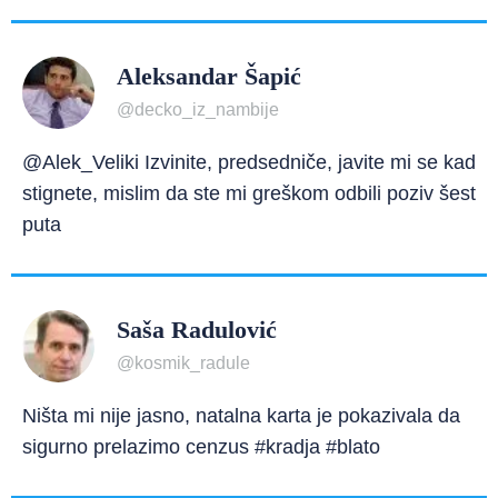
Aleksandar Šapić
@decko_iz_nambije
@Alek_Veliki Izvinite, predsedniče, javite mi se kad
stignete, mislim da ste mi greškom odbili poziv šest
puta
Saša Radulović
@kosmik_radule
Ništa mi nije jasno, natalna karta je pokazivala da
sigurno prelazimo cenzus #kradja #blato