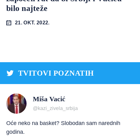
bilo najteže
21. OKT. 2022.
TVITOVI POZNATIH
Miša Vacić
@kazi_zivela_srbija
Oće neko na basket? Slobodan sam narednih
godina.