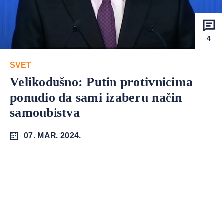
4
SVET
Velikodušno: Putin protivnicima
ponudio da sami izaberu način
samoubistva
07. MAR. 2024.