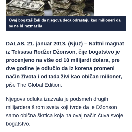
Ovaj bogataš želi da njegova deca odrastaju kao milioneri da
se ne bi razmazila
DALAS, 21. januar 2013, (Njuz) – Naftni magnat
iz Teksasa Rodžer Džonson, čije bogatstvo je
procenjeno na više od 10 milijardi dolara, pre
dve godine je odlučio da iz korena promeni
način života i od tada živi kao običan milioner,
piše The Global Edition.
Njegova odluka izazvala je podsmeh drugih
milijardera širom sveta koji tvrde da je Džonson
samo obična škrtica koja na ovaj način čuva svoje
bogatstvo.