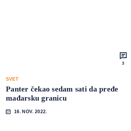
3
SVET
Panter čekao sedam sati da pređe
mađarsku granicu
16. NOV. 2022.