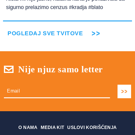
sigurno prelazimo cenzus #kradja #blato
POGLEDAJ SVE TVITOVE
Nije njuz samo letter
О NAMA
MEDIA KIT
USLOVI KORIŠĆENJA