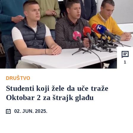
1
DRUŠTVO
Studenti koji žele da uče traže
Oktobar 2 za štrajk glađu
02. JUN. 2025.