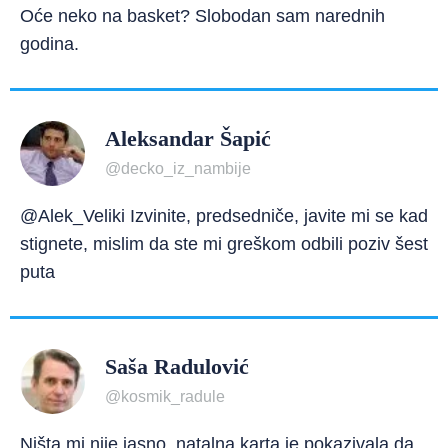
Oće neko na basket? Slobodan sam narednih
godina.
Aleksandar Šapić
@decko_iz_nambije
@Alek_Veliki Izvinite, predsedniče, javite mi se kad
stignete, mislim da ste mi greškom odbili poziv šest
puta
Saša Radulović
@kosmik_radule
Ništa mi nije jasno, natalna karta je pokazivala da