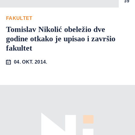
39
FAKULTET
Tomislav Nikolić obeležio dve
godine otkako je upisao i završio
fakultet
04. OKT. 2014.