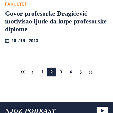
FAKULTET
Govor profesorke Dragićević
motivisao ljude da kupe profesorske
diplome
10. JUL. 2013.
1
2
3
4
NJUZ PODKAST