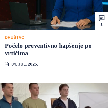
1
DRUŠTVO
Počelo preventivno hapšenje po
vrtićima
04. JUL. 2025.