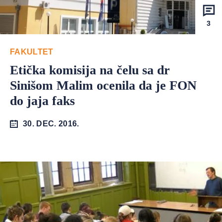
3
FAKULTET
Etička komisija na čelu sa dr
Sinišom Malim ocenila da je FON
do jaja faks
30. DEC. 2016.