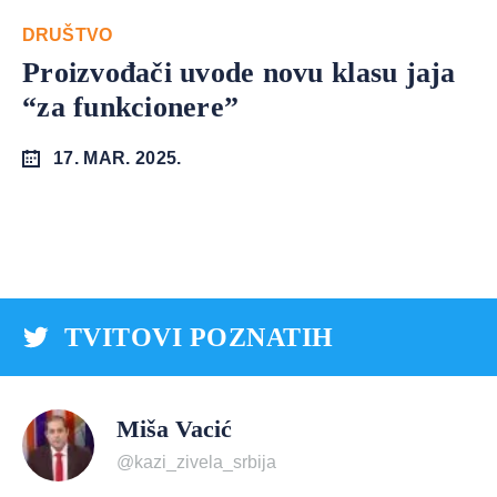
DRUŠTVO
Proizvođači uvode novu klasu jaja
“za funkcionere”
17. MAR. 2025.
TVITOVI POZNATIH
Miša Vacić
@kazi_zivela_srbija