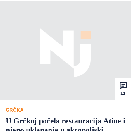
11
GRČKA
U Grčkoj počela restauracija Atine i
njeno uklapanje u akropoljski