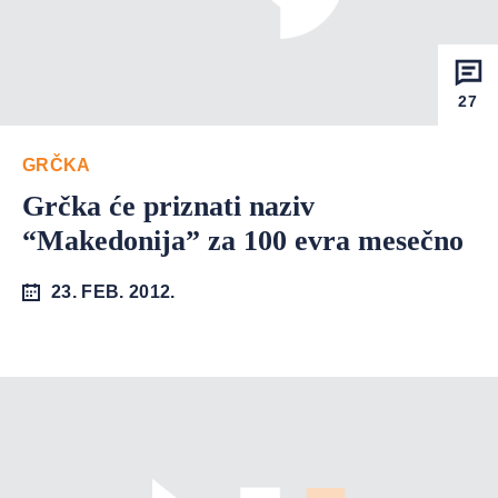
27
GRČKA
Grčka će priznati naziv
“Makedonija” za 100 evra mesečno
23. FEB. 2012.