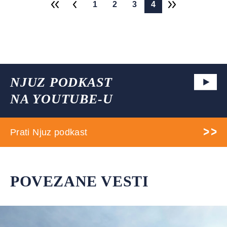
1
2
3
4
NJUZ PODKAST
NA YOUTUBE-U
Prati Njuz podkast
POVEZANE VESTI