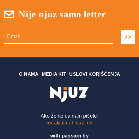
Nije njuz samo letter
О NAMA
MEDIA KIT
USLOVI KORIŠĆENJA
Ako želite da nam pišete:
redakcija at njuz.net
with passion by