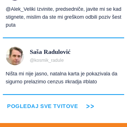
@Alek_Veliki Izvinite, predsedniče, javite mi se kad
stignete, mislim da ste mi greškom odbili poziv šest
puta
Saša Radulović
@kosmik_radule
Ništa mi nije jasno, natalna karta je pokazivala da
sigurno prelazimo cenzus #kradja #blato
POGLEDAJ SVE TVITOVE