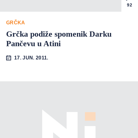
92
GRČKA
Grčka podiže spomenik Darku
Pančevu u Atini
17. JUN. 2011.