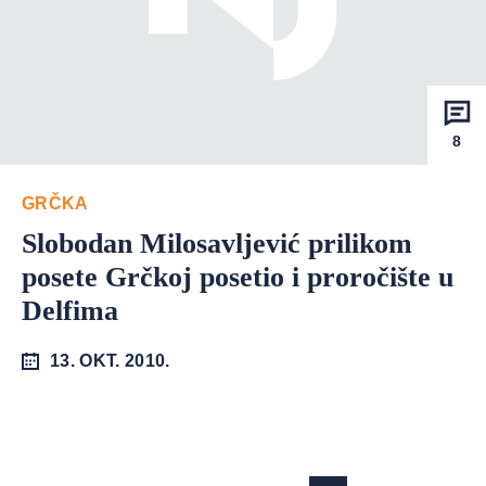
8
GRČKA
Slobodan Milosavljević prilikom
posete Grčkoj posetio i proročište u
Delfima
13. OKT. 2010.