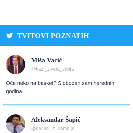
TVITOVI POZNATIH
Miša Vacić
@kazi_zivela_srbija
Oće neko na basket? Slobodan sam narednih
godina.
Aleksandar Šapić
@decko_iz_nambije