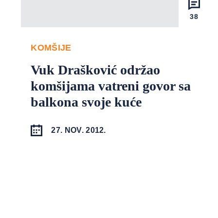
38
KOMŠIJE
Vuk Drašković održao
komšijama vatreni govor sa
balkona svoje kuće
27. NOV. 2012.