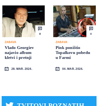
8
4
ZABAVA
ZABAVA
Vlado Georgiev
Pink poništio
najavio album
Topalkovu pobedu
kletvi i pretnji
u Farmi
28. MAR. 2024.
04. MAR. 2024.
TVITOVI POZNATIH