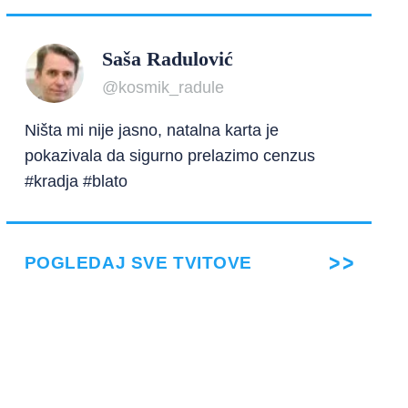
Saša Radulović
@kosmik_radule
Ništa mi nije jasno, natalna karta je
pokazivala da sigurno prelazimo cenzus
#kradja #blato
POGLEDAJ SVE TVITOVE