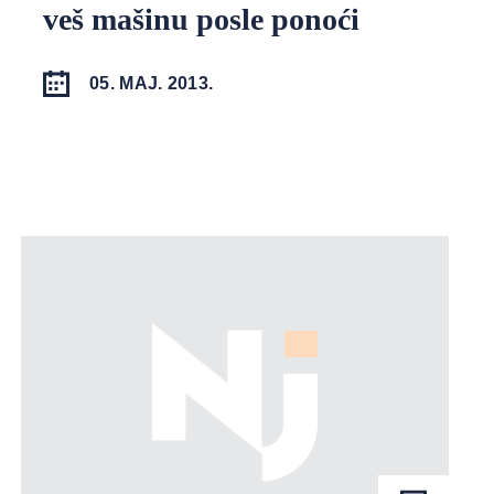
veš mašinu posle ponoći
05. MAJ. 2013.