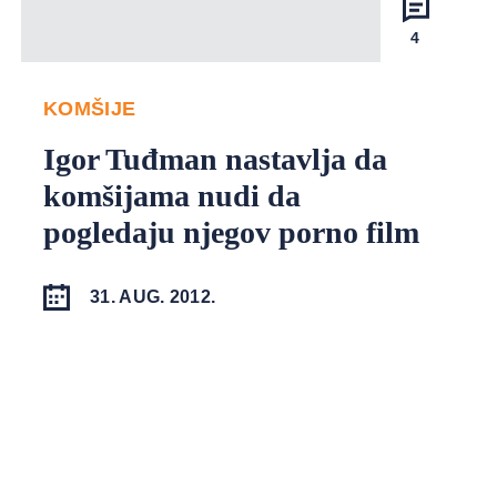
4
KOMŠIJE
Igor Tuđman nastavlja da
komšijama nudi da
pogledaju njegov porno film
31. AUG. 2012.