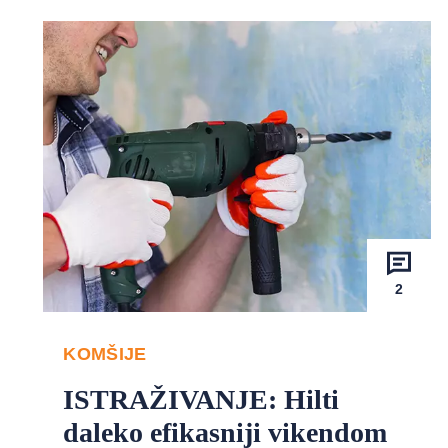
2
KOMŠIJE
ISTRAŽIVANJE: Hilti
daleko efikasniji vikendom