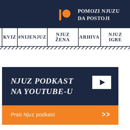
POMOZI NJUZU
DA POSTOJI
NJUZ
NJUZ
KVIZ
#NIJENJUZ
ARHIVA
ŽENA
IGRE
NJUZ PODKAST
NA YOUTUBE-U
Prati Njuz podkast