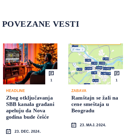
POVEZANE VESTI
1
1
HEADLINE
ZABAVA
Zbog otključavanja
Ramštajn se žali na
SBB kanala građani
cene smeštaja u
apeluju da Nova
Beogradu
godina bude češće
23. MAJ. 2024.
23. DEC. 2024.