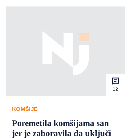
12
KOMŠIJE
Poremetila komšijama san
jer je zaboravila da uključi