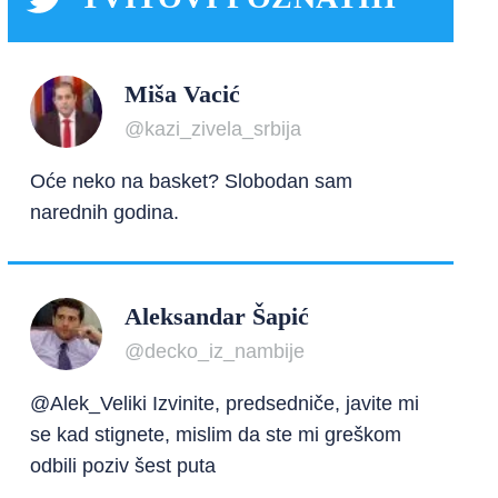
Miša Vacić
@kazi_zivela_srbija
Oće neko na basket? Slobodan sam
narednih godina.
Aleksandar Šapić
@decko_iz_nambije
@Alek_Veliki Izvinite, predsedniče, javite mi
se kad stignete, mislim da ste mi greškom
odbili poziv šest puta