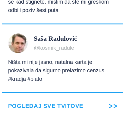
se kad stignete, mislim da ste mi greškom
odbili poziv šest puta
Saša Radulović
@kosmik_radule
Ništa mi nije jasno, natalna karta je
pokazivala da sigurno prelazimo cenzus
#kradja #blato
POGLEDAJ SVE TVITOVE