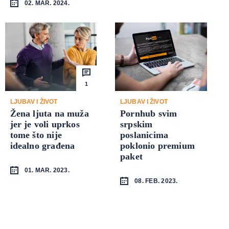
02. MAR. 2024.
1
LJUBAV I ŽIVOT
LJUBAV I ŽIVOT
Žena ljuta na muža
Pornhub svim
jer je voli uprkos
srpskim
tome što nije
poslanicima
idealno građena
poklonio premium
paket
01. MAR. 2023.
08. FEB. 2023.