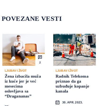
POVEZANE VESTI
2
LJUBAV I ŽIVOT
LJUBAV I ŽIVOT
Žena izbacila muža
Radnik Telekoma
iz kuće jer je već
priznao da ga
mesecima
uzbuđuje kopanje
oslovljava sa
kanala
“Dragananas”
30. APR. 2023.