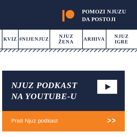
POMOZI NJUZU
DA POSTOJI
NJUZ
NJUZ
KVIZ
#NIJENJUZ
ARHIVA
ŽENA
IGRE
NJUZ PODKAST
NA YOUTUBE-U
Prati Njuz podkast