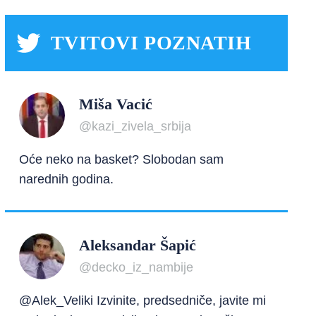
TVITOVI POZNATIH
Miša Vacić
@kazi_zivela_srbija
Oće neko na basket? Slobodan sam
narednih godina.
Aleksandar Šapić
@decko_iz_nambije
@Alek_Veliki Izvinite, predsedniče, javite mi