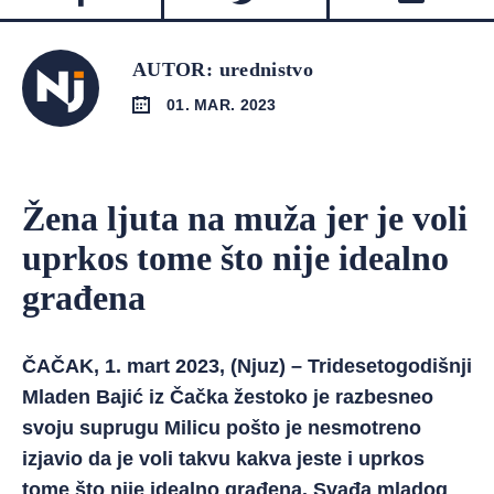
AUTOR: urednistvo
01. MAR. 2023
Žena ljuta na muža jer je voli
uprkos tome što nije idealno
građena
ČAČAK, 1. mart 2023, (Njuz) – Tridesetogodišnji
Mladen Bajić iz Čačka žestoko je razbesneo
svoju suprugu Milicu pošto je nesmotreno
izjavio da je voli takvu kakva jeste i uprkos
tome što nije idealno građena. Svađa mladog