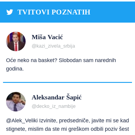
TVITOVI POZNATIH
Miša Vacić
@kazi_zivela_srbija
Oće neko na basket? Slobodan sam narednih
godina.
Aleksandar Šapić
@decko_iz_nambije
@Alek_Veliki Izvinite, predsedniče, javite mi se kad
stignete, mislim da ste mi greškom odbili poziv šest