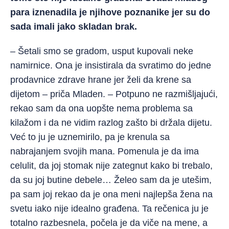
para iznenadila je njihove poznanike jer su do
sada imali jako skladan brak.
– Šetali smo se gradom, usput kupovali neke
namirnice. Ona je insistirala da svratimo do jedne
prodavnice zdrave hrane jer želi da krene sa
dijetom – priča Mladen. – Potpuno ne razmišljajući,
rekao sam da ona uopšte nema problema sa
kilažom i da ne vidim razlog zašto bi držala dijetu.
Već to ju je uznemirilo, pa je krenula sa
nabrajanjem svojih mana. Pomenula je da ima
celulit, da joj stomak nije zategnut kako bi trebalo,
da su joj butine debele… Želeo sam da je utešim,
pa sam joj rekao da je ona meni najlepša žena na
svetu iako nije idealno građena. Ta rečenica ju je
totalno razbesnela, počela je da viče na mene, a