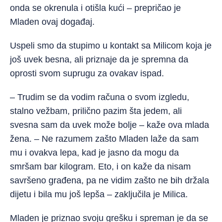
onda se okrenula i otišla kući – prepričao je
Mladen ovaj događaj.
Uspeli smo da stupimo u kontakt sa Milicom koja je
još uvek besna, ali priznaje da je spremna da
oprosti svom suprugu za ovakav ispad.
– Trudim se da vodim računa o svom izgledu,
stalno vežbam, prilično pazim šta jedem, ali
svesna sam da uvek može bolje – kaže ova mlada
žena. – Ne razumem zašto Mladen laže da sam
mu i ovakva lepa, kad je jasno da mogu da
smršam bar kilogram. Eto, i on kaže da nisam
savršeno građena, pa ne vidim zašto ne bih držala
dijetu i bila mu još lepša – zaključila je Milica.
Mladen je priznao svoju grešku i spreman je da se