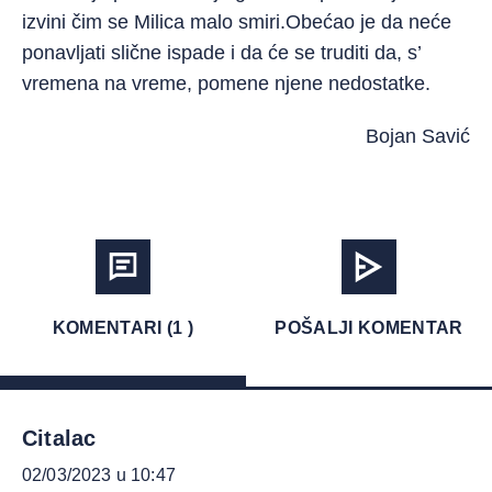
izvini čim se Milica malo smiri.Obećao je da neće
ponavljati slične ispade i da će se truditi da, s’
vremena na vreme, pomene njene nedostatke.
Bojan Savić
KOMENTARI (1 )
POŠALJI KOMENTAR
Citalac
02/03/2023 u 10:47