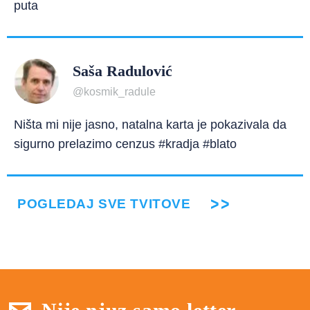
puta
Saša Radulović
@kosmik_radule
Ništa mi nije jasno, natalna karta je pokazivala da
sigurno prelazimo cenzus #kradja #blato
POGLEDAJ SVE TVITOVE