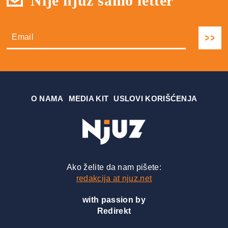
Nije njuz samo letter
О NAMA
MEDIA KIT
USLOVI KORIŠĆENJA
Ako želite da nam pišete:
redakcija at njuz.net
with passion by
Redirekt