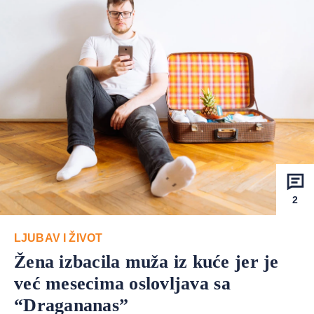
2
LJUBAV I ŽIVOT
Žena izbacila muža iz kuće jer je
već mesecima oslovljava sa
“Dragananas”