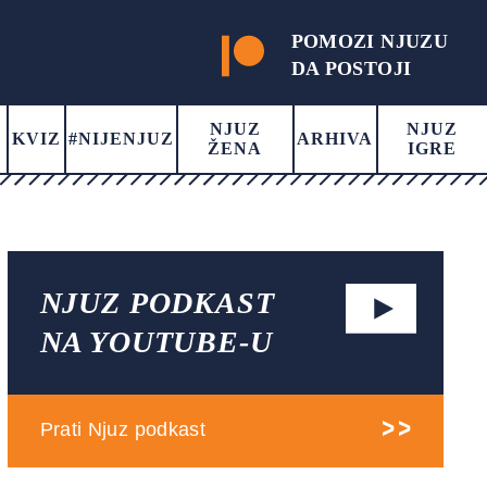
POMOZI NJUZU
DA POSTOJI
NJUZ
NJUZ
KVIZ
#NIJENJUZ
ARHIVA
ŽENA
IGRE
NJUZ PODKAST
NA YOUTUBE-U
Prati Njuz podkast