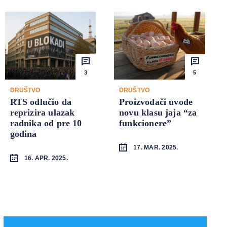
3
5
DRUŠTVO
DRUŠTVO
RTS odlučio da
Proizvođači uvode
reprizira ulazak
novu klasu jaja “za
radnika od pre 10
funkcionere”
godina
17. MAR. 2025.
16. APR. 2025.