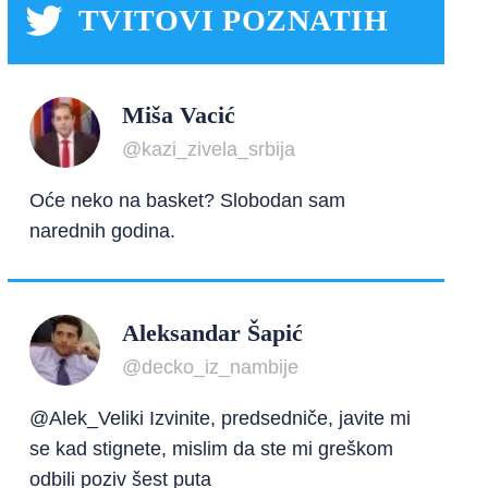
TVITOVI POZNATIH
Miša Vacić
@kazi_zivela_srbija
Oće neko na basket? Slobodan sam
narednih godina.
Aleksandar Šapić
@decko_iz_nambije
@Alek_Veliki Izvinite, predsedniče, javite mi
se kad stignete, mislim da ste mi greškom
odbili poziv šest puta