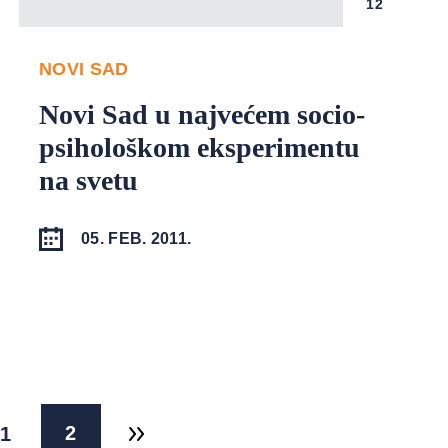
12
NOVI SAD
Novi Sad u najvećem socio-
psihološkom eksperimentu
na svetu
05. FEB. 2011.
2
1