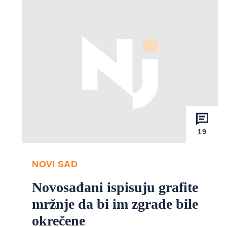
19
NOVI SAD
Novosađani ispisuju grafite
mržnje da bi im zgrade bile
okrečene