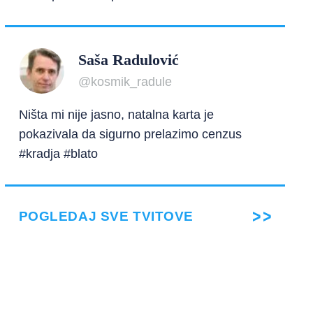
Saša Radulović
@kosmik_radule
Ništa mi nije jasno, natalna karta je
pokazivala da sigurno prelazimo cenzus
#kradja #blato
POGLEDAJ SVE TVITOVE