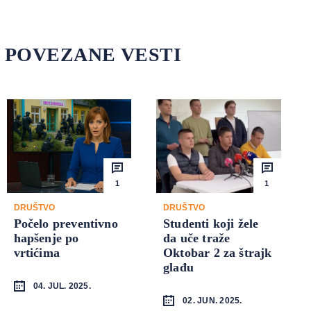
POVEZANE VESTI
1
1
DRUŠTVO
DRUŠTVO
Počelo preventivno
Studenti koji žele
hapšenje po
da uče traže
vrtićima
Oktobar 2 za štrajk
glađu
04. JUL. 2025.
02. JUN. 2025.