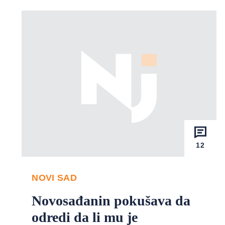
12
NOVI SAD
Novosađanin pokušava da
odredi da li mu je