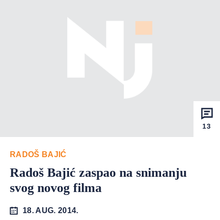
13
RADOŠ BAJIĆ
Radoš Bajić zaspao na snimanju
svog novog filma
18. AUG. 2014.