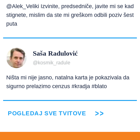
@Alek_Veliki Izvinite, predsedniče, javite mi se kad
stignete, mislim da ste mi greškom odbili poziv šest
puta
Saša Radulović
@kosmik_radule
Ništa mi nije jasno, natalna karta je pokazivala da
sigurno prelazimo cenzus #kradja #blato
POGLEDAJ SVE TVITOVE