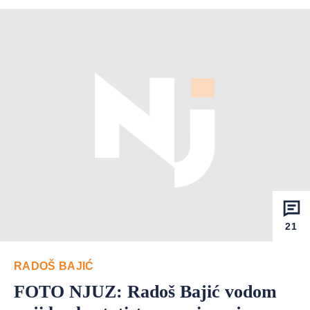
21
RADOŠ BAJIĆ
FOTO NJUZ: Radoš Bajić vodom