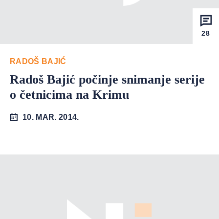
28
RADOŠ BAJIĆ
Radoš Bajić počinje snimanje serije
o četnicima na Krimu
10. MAR. 2014.