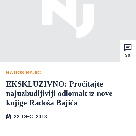
30
RADOŠ BAJIĆ
EKSKLUZIVNO: Pročitajte
najuzbudljiviji odlomak iz nove
knjige Radoša Bajića
22. DEC. 2013.