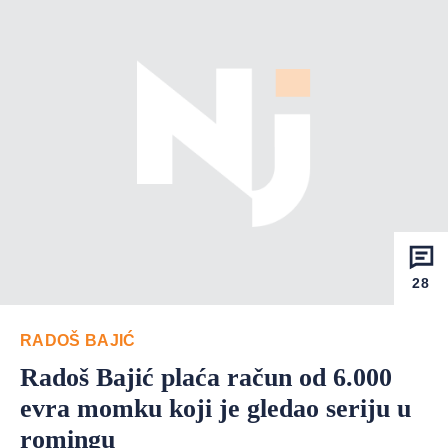
28
RADOŠ BAJIĆ
Radoš Bajić plaća račun od 6.000
evra momku koji je gledao seriju u
romingu