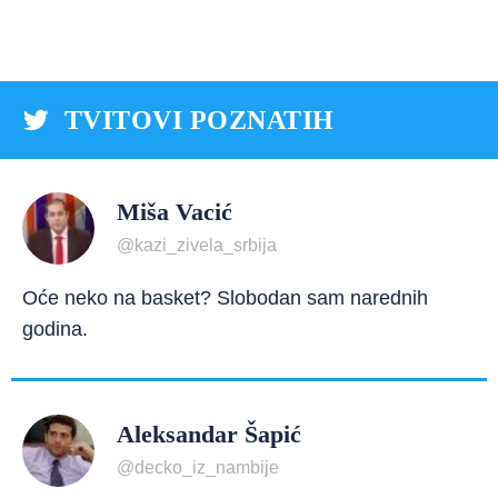
TVITOVI POZNATIH
Miša Vacić
@kazi_zivela_srbija
Oće neko na basket? Slobodan sam narednih
godina.
Aleksandar Šapić
@decko_iz_nambije