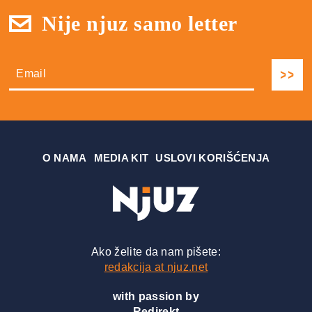
Nije njuz samo letter
О NAMA
MEDIA KIT
USLOVI KORIŠĆENJA
Ako želite da nam pišete:
redakcija at njuz.net
with passion by
Redirekt