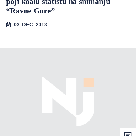
poji koalu statistu na snimanju
“Ravne Gore”
03. DEC. 2013.