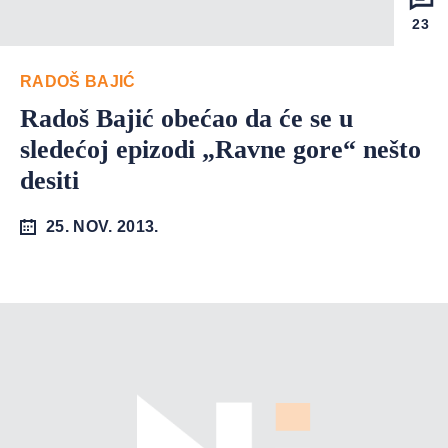
23
RADOŠ BAJIĆ
Radoš Bajić obećao da će se u
sledećoj epizodi „Ravne gore“ nešto
desiti
25. NOV. 2013.