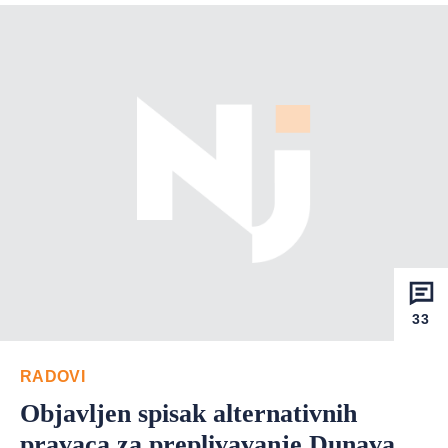
33
RADOVI
Objavljen spisak alternativnih
pravaca za preplivavanje Dunava