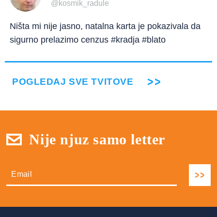
@kosmik_radule
Ništa mi nije jasno, natalna karta je pokazivala da
sigurno prelazimo cenzus #kradja #blato
POGLEDAJ SVE TVITOVE
Nije njuz samo letter