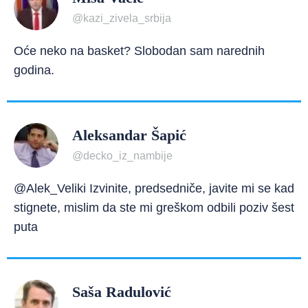
@kazi_zivela_srbija
Oće neko na basket? Slobodan sam narednih
godina.
Aleksandar Šapić
@decko_iz_nambije
@Alek_Veliki Izvinite, predsedniče, javite mi se kad
stignete, mislim da ste mi greškom odbili poziv šest
puta
Saša Radulović