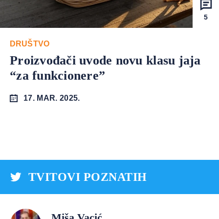
5
DRUŠTVO
Proizvođači uvode novu klasu jaja
“za funkcionere”
17. MAR. 2025.
TVITOVI POZNATIH
Miša Vacić