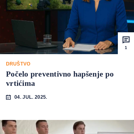
1
DRUŠTVO
Počelo preventivno hapšenje po
vrtićima
04. JUL. 2025.