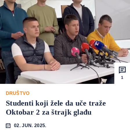
1
DRUŠTVO
Studenti koji žele da uče traže
Oktobar 2 za štrajk glađu
02. JUN. 2025.