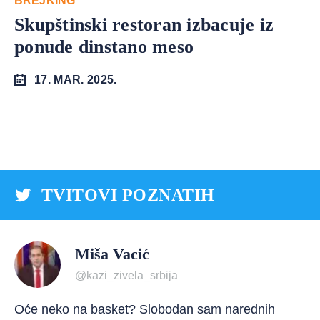
BREJKING
Skupštinski restoran izbacuje iz
ponude dinstano meso
17. MAR. 2025.
TVITOVI POZNATIH
Miša Vacić
@kazi_zivela_srbija
Oće neko na basket? Slobodan sam narednih