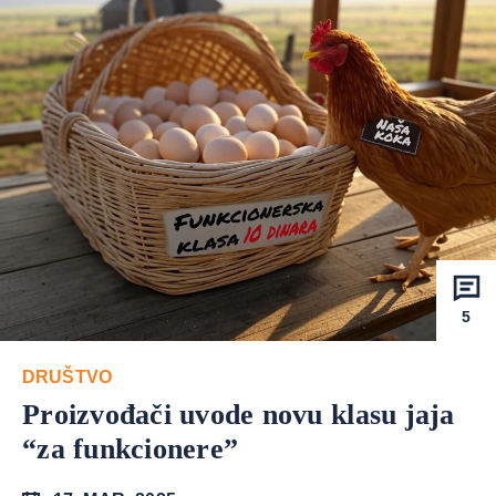
5
DRUŠTVO
Proizvođači uvode novu klasu jaja
“za funkcionere”