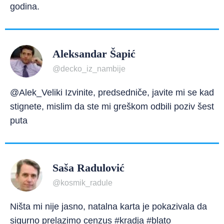
godina.
Aleksandar Šapić
@decko_iz_nambije
@Alek_Veliki Izvinite, predsedniče, javite mi se kad
stignete, mislim da ste mi greškom odbili poziv šest
puta
Saša Radulović
@kosmik_radule
Ništa mi nije jasno, natalna karta je pokazivala da
sigurno prelazimo cenzus #kradja #blato