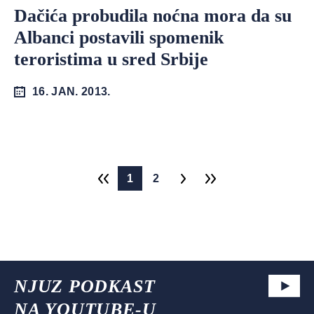
Dačića probudila noćna mora da su
Albanci postavili spomenik
teroristima u sred Srbije
16. JAN. 2013.
1
2
NJUZ PODKAST
NA YOUTUBE-U