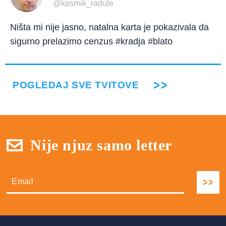
@kosmik_radule
Ništa mi nije jasno, natalna karta je pokazivala da
sigurno prelazimo cenzus #kradja #blato
POGLEDAJ SVE TVITOVE
Nije njuz samo letter