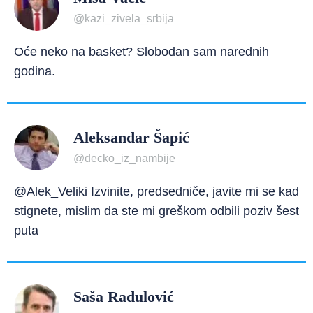
@kazi_zivela_srbija
Oće neko na basket? Slobodan sam narednih
godina.
Aleksandar Šapić
@decko_iz_nambije
@Alek_Veliki Izvinite, predsedniče, javite mi se kad
stignete, mislim da ste mi greškom odbili poziv šest
puta
Saša Radulović