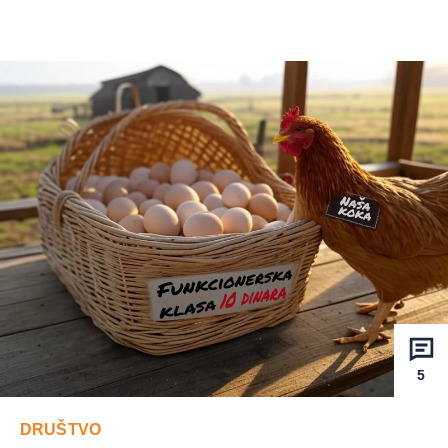
5
DRUŠTVO