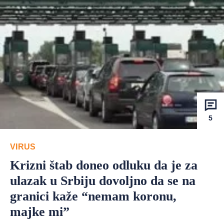
5
VIRUS
Krizni štab doneo odluku da je za
ulazak u Srbiju dovoljno da se na
granici kaže “nemam koronu,
majke mi”