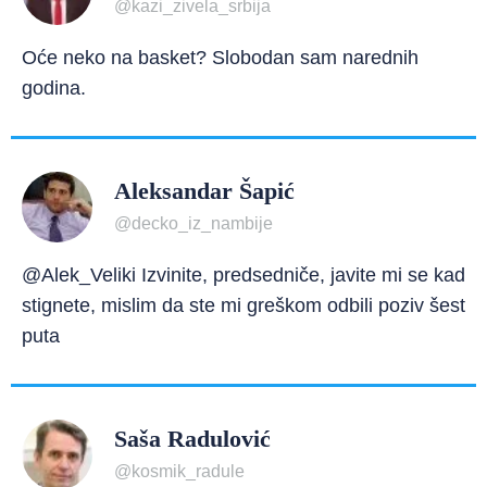
@kazi_zivela_srbija
Oće neko na basket? Slobodan sam narednih
godina.
Aleksandar Šapić
@decko_iz_nambije
@Alek_Veliki Izvinite, predsedniče, javite mi se kad
stignete, mislim da ste mi greškom odbili poziv šest
puta
Saša Radulović
@kosmik_radule