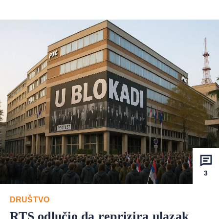
3
DRUŠTVO
RTS odlučio da reprizira ulazak