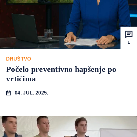
1
DRUŠTVO
Počelo preventivno hapšenje po
vrtićima
04. JUL. 2025.