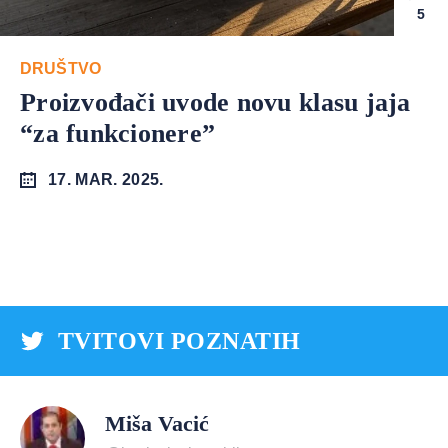
5
DRUŠTVO
Proizvođači uvode novu klasu jaja
“za funkcionere”
17. MAR. 2025.
TVITOVI POZNATIH
Miša Vacić