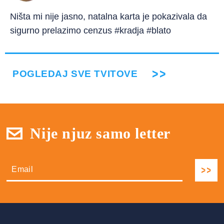
Ništa mi nije jasno, natalna karta je pokazivala da
sigurno prelazimo cenzus #kradja #blato
POGLEDAJ SVE TVITOVE
Nije njuz samo letter