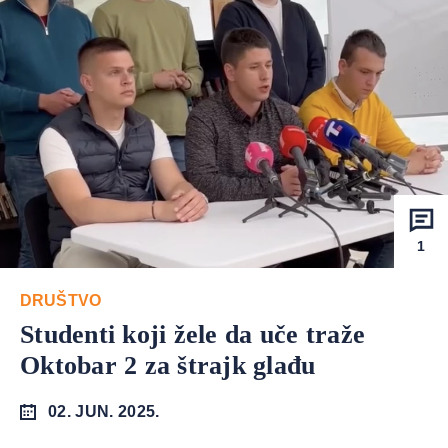
1
DRUŠTVO
Studenti koji žele da uče traže
Oktobar 2 za štrajk glađu
02. JUN. 2025.