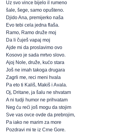
Uz svo vince bijelo il rumeno
šale, šege, samo opušteno.
Djido Ana, premijerko naša
Evo tebi cela jedna flaša.
Ramo, Ramo druže moj
Da li čuješ vapaj moj
Ajde mi da proslavimo ovo
Kosovo je sada mrtvo slovo.
Ajoj Nole, druže, kućo stara
Još ne imah takoga drugara
Zagrli me, reci meni hvala
Pa eto ti Kališ, Makiš i Avala.
Oj, Dritane, ja šalu ne shvatam
A ni tudji humor ne prihvatam
Neg ću reći još mogu da stojim
Sve vas ovce ovde da prebrojim,
Pa iako ne marim za more
Pozdravi mi te iz Crne Gore.