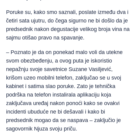
Poruke su, kako smo saznali, poslate između dva i
četiri sata ujutru, do čega sigurno ne bi došlo da je
predsednik nakon degustacije velikog broja vina na
sajmu otišao pravo na spavanje.
– Poznato je da on ponekad malo voli da utekne
svom obezbeđenju, a ovog puta je iskoristio
nepažnju svoje savetnice Suzane Vasiljević,
krišom uzeo mobilni telefon, zaključao se u svoj
kabinet i satima slao poruke. Zato je tehnička
podrška na telefon instalirala aplikaciju koja
zaključava uređaj nakon ponoći kako se ovakvi
incidenti ubuduće ne bi dešavali i kako bi
predsednik mogao da se naspava – zaključio je
sagovornik Njuza svoju priču.