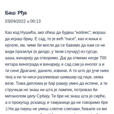
Баш Рђа
03/09/2022 u 00:13
Као код Нушића, ако оћеш да будеш “ноблес”, мораш
да играш бриџ. Е сад, то је већ “пасе”, као и коњи и
ергеле, хм, чиме би могли да се бавимо да нам се не
види празилук (и дилдо, у твом случају) из гујсце,
аааа, винарију да отворимо. Дај да отмемо негде 700
ектара винограда и винарију, е сад сам ја енолог а и
ти сине Драгане, данило, извини. А то што до јуче нико
твој а ни ти ниси разликовао шимшир од гиџе, нема
везе. Тома диплома је бар ракију умео да испече, а ти
стручњак не знаш ни шта је лампек, потровао би
метанолом целу Србију. Ти бре не знаш шта је сирће,
а о прокупцу, рскавцу, и тамјаници да не говоримо бре
:) Ни да пијеш не умеш слепче слепави, ћевапе си ми