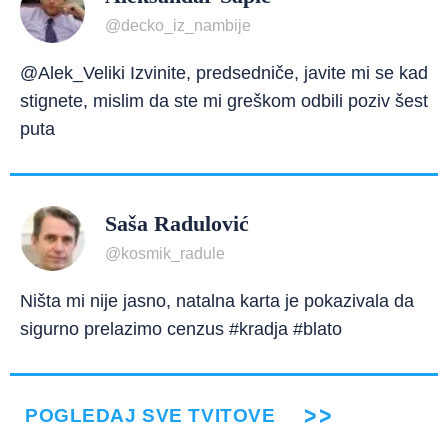
@decko_iz_nambije
@Alek_Veliki Izvinite, predsedniče, javite mi se kad
stignete, mislim da ste mi greškom odbili poziv šest
puta
Saša Radulović
@kosmik_radule
Ništa mi nije jasno, natalna karta je pokazivala da
sigurno prelazimo cenzus #kradja #blato
POGLEDAJ SVE TVITOVE