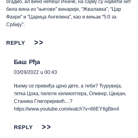
огадио, ал вино нећеш! Иначе, на сајму су највећи хит
била вина из “његове” винарије, “Жвалавка”, “Цар
Фахри” и “Царица Ангелина”, као и вињак “5:0 за
Србију”.
REPLY
Баш Рђа
03/09/2022 u 00:43
Њему се привиђа црно дете, а теби? Ћурувија,
тетка Цока, пилоти хеликоптера, Оливер, Цвијан,
Станика Глигоријевић…?
https://www.youtube.com/watch?v=66EYIlgBkn4
REPLY