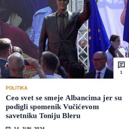
1
POLITIKA
Ceo svet se smeje Albancima jer su
podigli spomenik Vučićevom
savetniku Toniju Bleru
14. JUN. 2024.