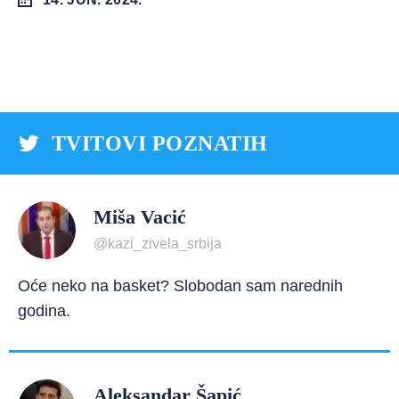
TVITOVI POZNATIH
Miša Vacić
@kazi_zivela_srbija
Oće neko na basket? Slobodan sam narednih
godina.
Aleksandar Šapić