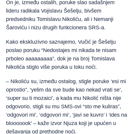
On je, između ostalih, poruke slao sadašnjem
lideru radikala Vojislavu Šešelju, bivšem
predsedniku Tomislavu Nikoliću, ali i Nemanji
Šaroviću i nizu drugih funkcionera SRS-a.
Kako ekskluzivno saznajemo, Vučić je Šešelju
poslao poruku “Nedostajes mi nikada te nisam
prboleo aaaaaaaaa”, dok je na broj Tomislava
Nikolića stiglo više poruka u toku noći.
– Nikoliću su, između ostalog, stigle poruke ‘esi mi
oprostio”, ‘yelim da sve bude kao nekad vrati se’,
‘super su ti mozaici’, a kada mu Nikolić ništa nije
odgovorio, stigli su mu SMS-ovi “sto me kuliras”,
‘odgovori mi’, ‘odgovori mi’, ‘javi se kuvro’ i ‘ides na
blooooook’ – kaže izvor Njuza koji je upućen u
dešavanja od prethodne noći.