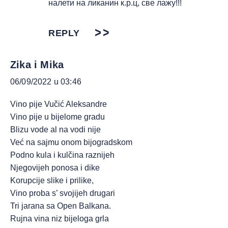
налети на ликанин к.р.ц, све лажу!!!
REPLY
Zika i Mika
06/09/2022 u 03:46
Vino pije Vučić Aleksandre
Vino pije u bijelome gradu
Blizu vode al na vodi nije
Već na sajmu onom bijogradskom
Podno kula i kulčina raznijeh
Njegovijeh ponosa i dike
Korupcije slike i prilike,
Vino proba s’ svojijeh drugari
Tri jarana sa Open Balkana.
Rujna vina niz bijeloga grla