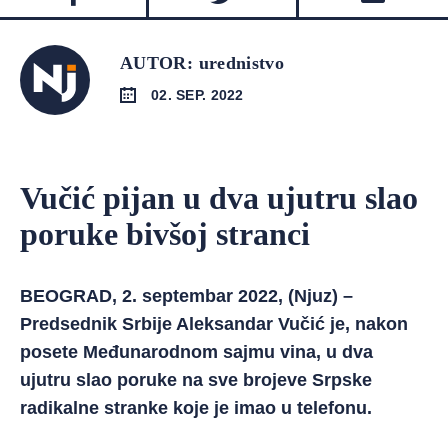
AUTOR: urednistvo
02. SEP. 2022
Vučić pijan u dva ujutru slao
poruke bivšoj stranci
BEOGRAD, 2. septembar 2022, (Njuz) –
Predsednik Srbije Aleksandar Vučić je, nakon
posete Međunarodnom sajmu vina, u dva
ujutru slao poruke na sve brojeve Srpske
radikalne stranke koje je imao u telefonu.