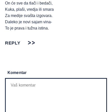
On će sve da tlači i bedači,
Kuka, plaši, vredja ili smara
Za medije svašta izgovara.
Daleko je novi sajam vina-
To je prava i tužna istina.
REPLY
Komentar