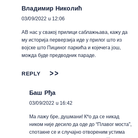
Владимир Николић
03/09/2022 u 12:06
АВ нас у свакој прилици саблажњава, кажу да
му историја перверзија иде у прилог што из
војске што Пициног паркића и којечега још,
можда буде предводник параде.
REPLY
Баш Рђа
03/09/2022 u 16:42
Ма лажу бре, душмани! К*о да се никад
ником није десило да оде до “Плавог моста”,
спотакне се и случајно отвореним устима