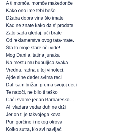
A ti momče, momče makedonče
Kako ono ime tebi beše
Džaba dobra vina što imate
Kad ne znate kako da s’ prodate
Zato sada gledaj, uči brate
Od reklamerstva ovog tata-mate.
Šta to moje stare oči vide!
Mog Danila, tatina junaka
Na mestu mu bubuljica svaka
Vredna, radna u toj vinoteci,
Ajde sine deder svima reci
Dal’ sam brižan prema svojoj deci
Te natoči, ne bilo ti teško
Ćaći svome jedan Barbaresko…
Al’ vladara vedar duh ne drži
Jer on ti je takvojega kova
Pun gorčine i nekog otrova
Kolko sutra, k'o svi navijači