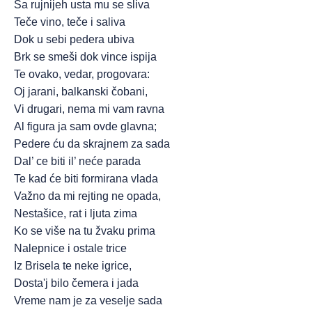
Sa rujnijeh usta mu se sliva
Teče vino, teče i saliva
Dok u sebi pedera ubiva
Brk se smeši dok vince ispija
Te ovako, vedar, progovara:
Oj jarani, balkanski čobani,
Vi drugari, nema mi vam ravna
Al figura ja sam ovde glavna;
Pedere ću da skrajnem za sada
Dal’ ce biti il’ neće parada
Te kad će biti formirana vlada
Važno da mi rejting ne opada,
Nestašice, rat i ljuta zima
Ko se više na tu žvaku prima
Nalepnice i ostale trice
Iz Brisela te neke igrice,
Dosta'j bilo čemera i jada
Vreme nam je za veselje sada