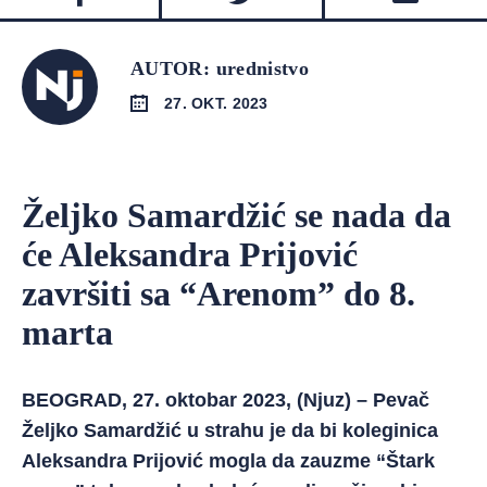
AUTOR: urednistvo
27. OKT. 2023
Željko Samardžić se nada da
će Aleksandra Prijović
završiti sa “Arenom” do 8.
marta
BEOGRAD, 27. oktobar 2023, (Njuz) – Pevač
Željko Samardžić u strahu je da bi koleginica
Aleksandra Prijović mogla da zauzme “Štark