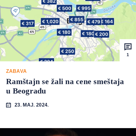
1
ZABAVA
Ramštajn se žali na cene smeštaja
u Beogradu
23. MAJ. 2024.