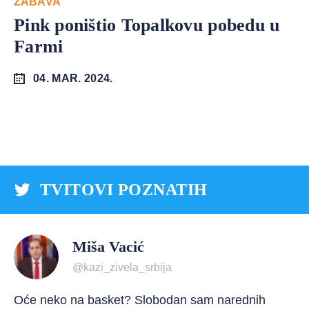
ZABAVA
Pink poništio Topalkovu pobedu u
Farmi
04. MAR. 2024.
TVITOVI POZNATIH
Miša Vacić
@kazi_zivela_srbija
Oće neko na basket? Slobodan sam narednih