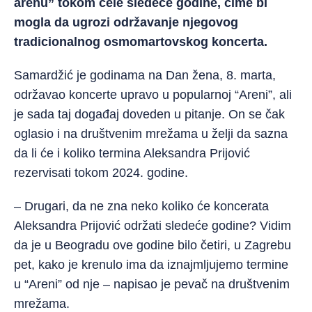
arenu” tokom cele sledeće godine, čime bi
mogla da ugrozi održavanje njegovog
tradicionalnog osmomartovskog koncerta.
Samardžić je godinama na Dan žena, 8. marta,
održavao koncerte upravo u popularnoj “Areni”, ali
je sada taj događaj doveden u pitanje. On se čak
oglasio i na društvenim mrežama u želji da sazna
da li će i koliko termina Aleksandra Prijović
rezervisati tokom 2024. godine.
– Drugari, da ne zna neko koliko će koncerata
Aleksandra Prijović održati sledeće godine? Vidim
da je u Beogradu ove godine bilo četiri, u Zagrebu
pet, kako je krenulo ima da iznajmljujemo termine
u “Areni” od nje – napisao je pevač na društvenim
mrežama.