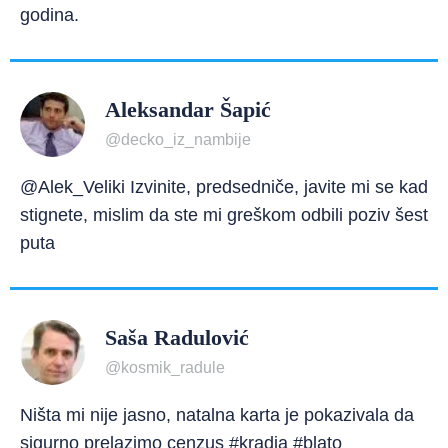
godina.
Aleksandar Šapić
@decko_iz_nambije
@Alek_Veliki Izvinite, predsedniče, javite mi se kad
stignete, mislim da ste mi greškom odbili poziv šest
puta
Saša Radulović
@kosmik_radule
Ništa mi nije jasno, natalna karta je pokazivala da
sigurno prelazimo cenzus #kradja #blato