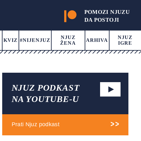
POMOZI NJUZU
DA POSTOJI
NJUZ
NJUZ
KVIZ
#NIJENJUZ
ARHIVA
ŽENA
IGRE
NJUZ PODKAST
NA YOUTUBE-U
Prati Njuz podkast