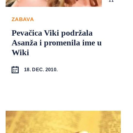
11
ZABAVA
Pevačica Viki podržala
Asanža i promenila ime u
Wiki
18. DEC. 2010.