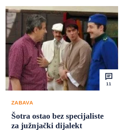
11
ZABAVA
Šotra ostao bez specijaliste
za južnjački dijalekt