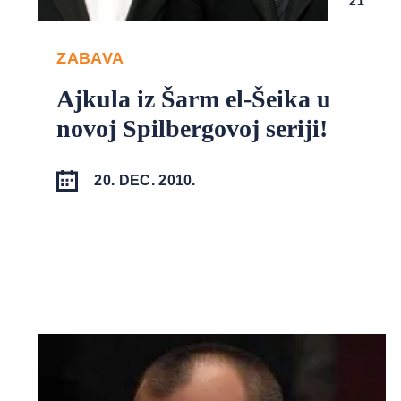
21
ZABAVA
Ajkula iz Šarm el-Šeika u
novoj Spilbergovoj seriji!
20. DEC. 2010.