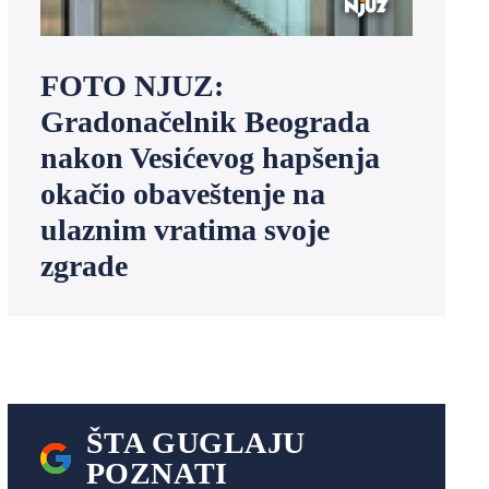
FOTO NJUZ:
Gradonačelnik Beograda
nakon Vesićevog hapšenja
okačio obaveštenje na
ulaznim vratima svoje
zgrade
ŠTA GUGLAJU
POZNATI