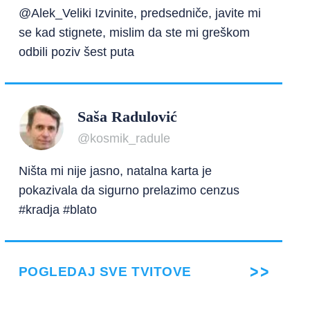
@Alek_Veliki Izvinite, predsedniče, javite mi
se kad stignete, mislim da ste mi greškom
odbili poziv šest puta
Saša Radulović
@kosmik_radule
Ništa mi nije jasno, natalna karta je
pokazivala da sigurno prelazimo cenzus
#kradja #blato
POGLEDAJ SVE TVITOVE