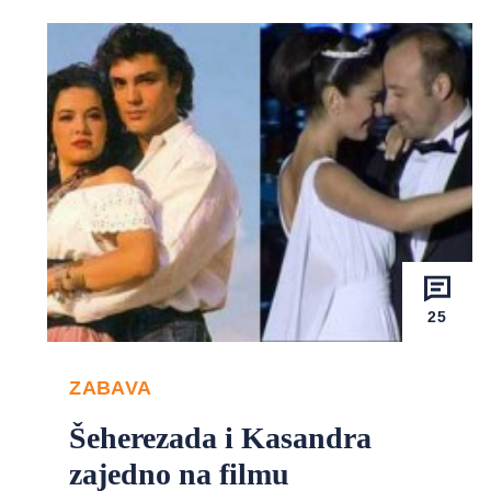
25
ZABAVA
Šeherezada i Kasandra
zajedno na filmu