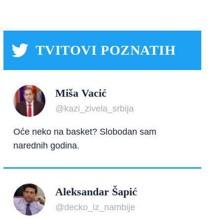
TVITOVI POZNATIH
Miša Vacić
@kazi_zivela_srbija
Oće neko na basket? Slobodan sam
narednih godina.
Aleksandar Šapić
@decko_iz_nambije