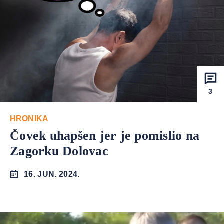
3
HRONIKA
Čovek uhapšen jer je pomislio na
Zagorku Dolovac
16. JUN. 2024.