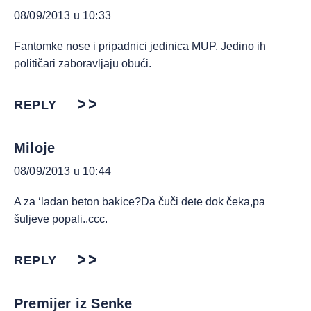
08/09/2013 u 10:33
Fantomke nose i pripadnici jedinica MUP. Jedino ih
političari zaboravljaju obući.
REPLY
Miloje
08/09/2013 u 10:44
A za ‘ladan beton bakice?Da čuči dete dok čeka,pa
šuljeve popali..ccc.
REPLY
Premijer iz Senke