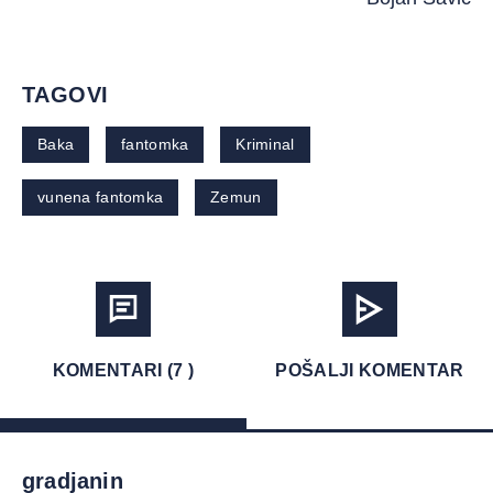
TAGOVI
Baka
fantomka
Kriminal
vunena fantomka
Zemun
KOMENTARI (7 )
POŠALJI KOMENTAR
gradjanin