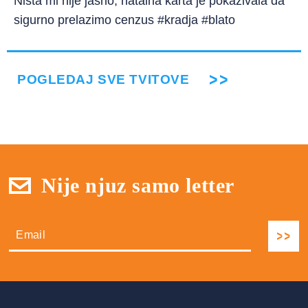
Ništa mi nije jasno, natalna karta je pokazivala da
sigurno prelazimo cenzus #kradja #blato
POGLEDAJ SVE TVITOVE
Nije njuz samo letter