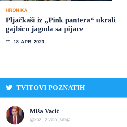
HRONIKA
Pljačkaši iz „Pink pantera“ ukrali
gajbicu jagoda sa pijace
18. APR. 2023.
TVITOVI POZNATIH
Miša Vacić
@kazi_zivela_srbija