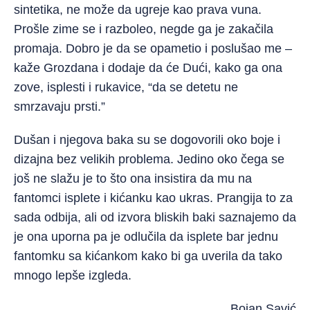
sintetika, ne može da ugreje kao prava vuna.
Prošle zime se i razboleo, negde ga je zakačila
promaja. Dobro je da se opametio i poslušao me –
kaže Grozdana i dodaje da će Dući, kako ga ona
zove, isplesti i rukavice, “da se detetu ne
smrzavaju prsti.”
Dušan i njegova baka su se dogovorili oko boje i
dizajna bez velikih problema. Jedino oko čega se
još ne slažu je to što ona insistira da mu na
fantomci isplete i kićanku kao ukras. Prangija to za
sada odbija, ali od izvora bliskih baki saznajemo da
je ona uporna pa je odlučila da isplete bar jednu
fantomku sa kićankom kako bi ga uverila da tako
mnogo lepše izgleda.
Bojan Savić