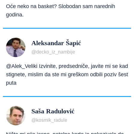
Oće neko na basket? Slobodan sam narednih
godina.
Aleksandar Šapić
@decko_iz_nambije
@Alek_Veliki Izvinite, predsedniče, javite mi se kad
stignete, mislim da ste mi greškom odbili poziv šest
puta
Saša Radulović
@kosmik_radule