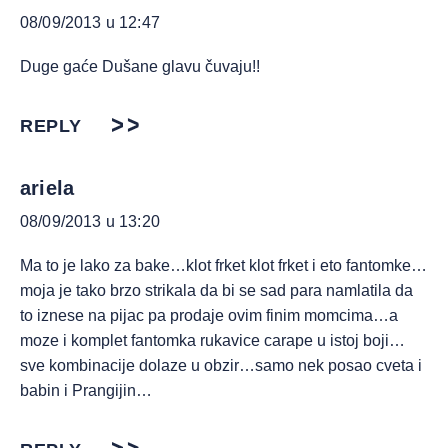
08/09/2013 u 12:47
Duge gaće Dušane glavu čuvaju!!
REPLY
ariela
08/09/2013 u 13:20
Ma to je lako za bake…klot frket klot frket i eto fantomke…
moja je tako brzo strikala da bi se sad para namlatila da
to iznese na pijac pa prodaje ovim finim momcima…a
moze i komplet fantomka rukavice carape u istoj boji…
sve kombinacije dolaze u obzir…samo nek posao cveta i
babin i Prangijin…