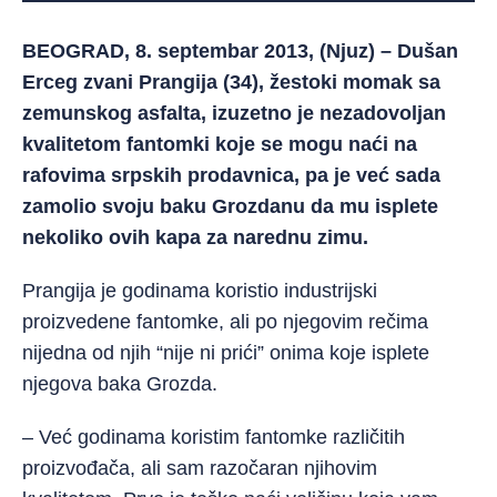
BEOGRAD, 8. septembar 2013, (Njuz) – Dušan
Erceg zvani Prangija (34), žestoki momak sa
zemunskog asfalta, izuzetno je nezadovoljan
kvalitetom fantomki koje se mogu naći na
rafovima srpskih prodavnica, pa je već sada
zamolio svoju baku Grozdanu da mu isplete
nekoliko ovih kapa za narednu zimu.
Prangija je godinama koristio industrijski
proizvedene fantomke, ali po njegovim rečima
nijedna od njih “nije ni prići” onima koje isplete
njegova baka Grozda.
– Već godinama koristim fantomke različitih
proizvođača, ali sam razočaran njihovim