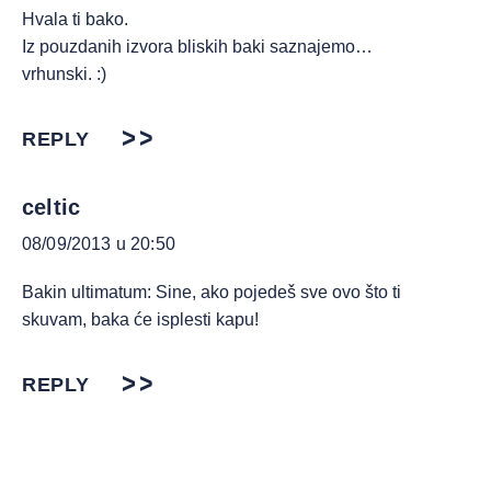
Hvala ti bako.
Iz pouzdanih izvora bliskih baki saznajemo…
vrhunski. :)
REPLY
celtic
08/09/2013 u 20:50
Bakin ultimatum: Sine, ako pojedeš sve ovo što ti
skuvam, baka će isplesti kapu!
REPLY