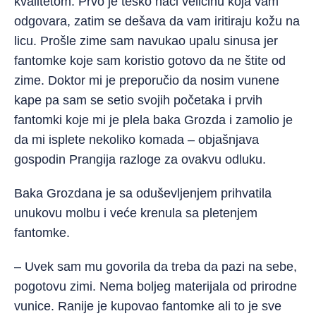
kvalitetom. Prvo je teško naći veličinu koja vam
odgovara, zatim se dešava da vam iritiraju kožu na
licu. Prošle zime sam navukao upalu sinusa jer
fantomke koje sam koristio gotovo da ne štite od
zime. Doktor mi je preporučio da nosim vunene
kape pa sam se setio svojih početaka i prvih
fantomki koje mi je plela baka Grozda i zamolio je
da mi isplete nekoliko komada – objašnjava
gospodin Prangija razloge za ovakvu odluku.
Baka Grozdana je sa oduševljenjem prihvatila
unukovu molbu i veće krenula sa pletenjem
fantomke.
– Uvek sam mu govorila da treba da pazi na sebe,
pogotovu zimi. Nema boljeg materijala od prirodne
vunice. Ranije je kupovao fantomke ali to je sve