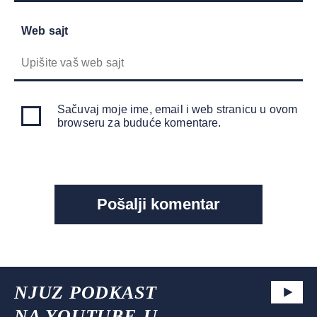
Web sajt
Sačuvaj moje ime, email i web stranicu u ovom
browseru za buduće komentare.
NJUZ PODKAST
NA YOUTUBE-U