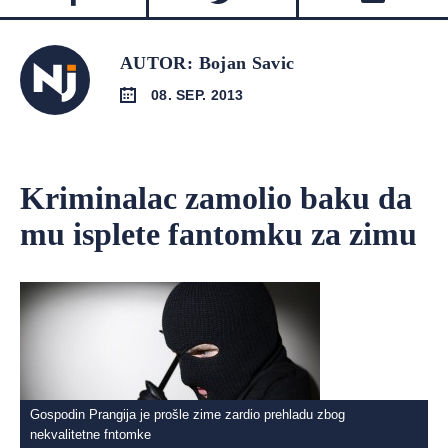
AUTOR: Bojan Savic
08. SEP. 2013
Kriminalac zamolio baku da
mu isplete fantomku za zimu
Gospodin Prangija je prošle zime zardio prehladu zbog
nekvalitetne fntomke