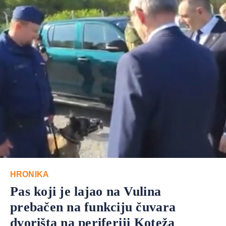
HRONIKA
Pas koji je lajao na Vulina
prebačen na funkciju čuvara
dvorišta na periferiji Koteža