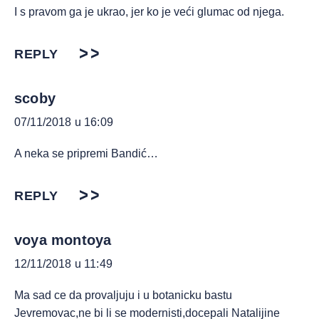
I s pravom ga je ukrao, jer ko je veći glumac od njega.
REPLY
scoby
07/11/2018 u 16:09
A neka se pripremi Bandić…
REPLY
voya montoya
12/11/2018 u 11:49
Ma sad ce da provaljuju i u botanicku bastu
Jevremovac,ne bi li se modernisti,docepali Natalijine