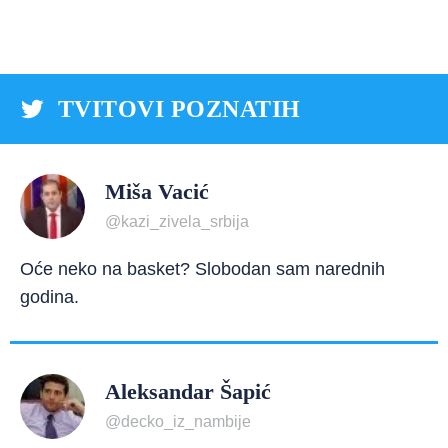
TVITOVI POZNATIH
Miša Vacić
@kazi_zivela_srbija
Oće neko na basket? Slobodan sam narednih
godina.
Aleksandar Šapić
@decko_iz_nambije