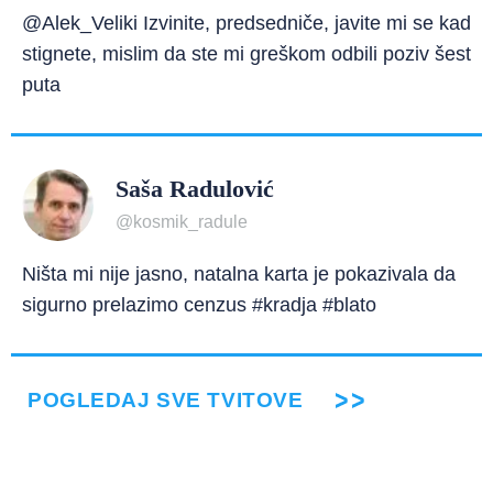
@Alek_Veliki Izvinite, predsedniče, javite mi se kad
stignete, mislim da ste mi greškom odbili poziv šest
puta
Saša Radulović
@kosmik_radule
Ništa mi nije jasno, natalna karta je pokazivala da
sigurno prelazimo cenzus #kradja #blato
POGLEDAJ SVE TVITOVE