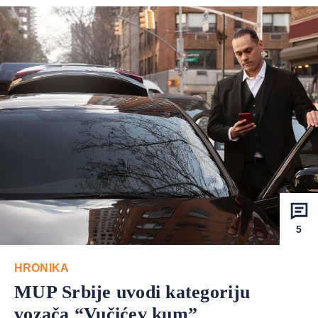
5
HRONIKA
MUP Srbije uvodi kategoriju
vozača “Vučićev kum”