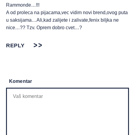
Rammonde…!!!
A od proleca na pijacama,vec vidim novi brend,ovog puta
u saksijama…Ali,kad zalijete i zalivate,fenix biljka ne
nice…?? Tzv. Oprem dobro cvet…?
REPLY
Komentar