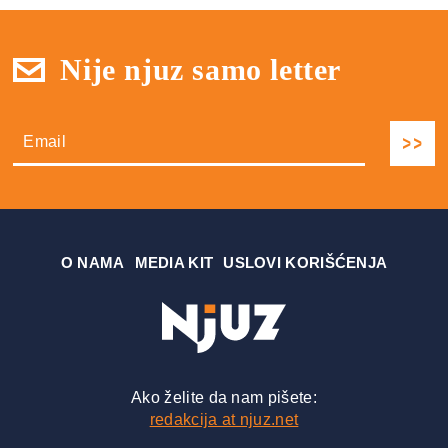
Nije njuz samo letter
О NAMA
MEDIA KIT
USLOVI KORIŠĆENJA
Ako želite da nam pišete:
redakcija at njuz.net