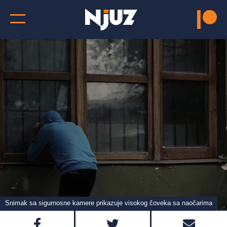
Snimak sa sigurnosne kamere prikazuje visokog čoveka sa naočarima