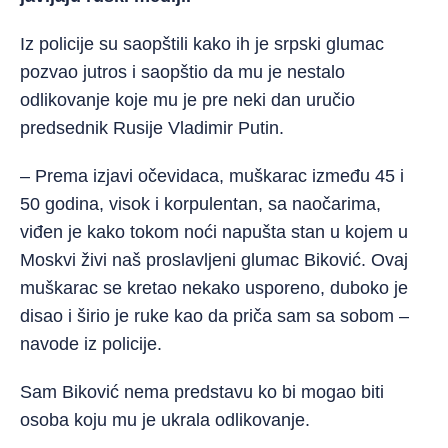
Iz policije su saopštili kako ih je srpski glumac
pozvao jutros i saopštio da mu je nestalo
odlikovanje koje mu je pre neki dan uručio
predsednik Rusije Vladimir Putin.
– Prema izjavi očevidaca, muškarac između 45 i
50 godina, visok i korpulentan, sa naočarima,
viđen je kako tokom noći napušta stan u kojem u
Moskvi živi naš proslavljeni glumac Biković. Ovaj
muškarac se kretao nekako usporeno, duboko je
disao i širio je ruke kao da priča sam sa sobom –
navode iz policije.
Sam Biković nema predstavu ko bi mogao biti
osoba koju mu je ukrala odlikovanje.