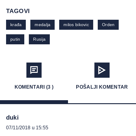
TAGOVI
krađa
medalja
milos bikovic
Orden
putin
Rusija
KOMENTARI (3 )
POŠALJI KOMENTAR
duki
07/11/2018 u 15:55