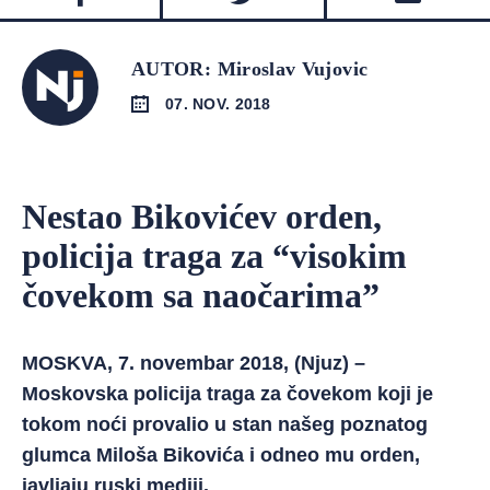
AUTOR: Miroslav Vujovic
07. NOV. 2018
Nestao Bikovićev orden,
policija traga za “visokim
čovekom sa naočarima”
MOSKVA, 7. novembar 2018, (Njuz) –
Moskovska policija traga za čovekom koji je
tokom noći provalio u stan našeg poznatog
glumca Miloša Bikovića i odneo mu orden,
javljaju ruski mediji.