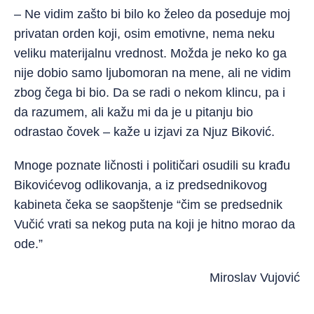
– Ne vidim zašto bi bilo ko želeo da poseduje moj
privatan orden koji, osim emotivne, nema neku
veliku materijalnu vrednost. Možda je neko ko ga
nije dobio samo ljubomoran na mene, ali ne vidim
zbog čega bi bio. Da se radi o nekom klincu, pa i
da razumem, ali kažu mi da je u pitanju bio
odrastao čovek – kaže u izjavi za Njuz Biković.
Mnoge poznate ličnosti i političari osudili su krađu
Bikovićevog odlikovanja, a iz predsednikovog
kabineta čeka se saopštenje “čim se predsednik
Vučić vrati sa nekog puta na koji je hitno morao da
ode.”
Miroslav Vujović