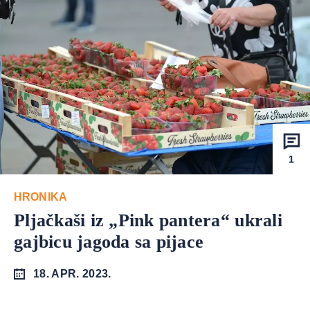
1
HRONIKA
Pljačkaši iz „Pink pantera“ ukrali
gajbicu jagoda sa pijace
18. APR. 2023.