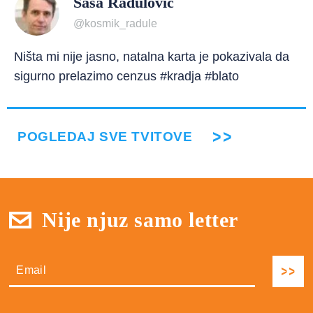
Saša Radulović
@kosmik_radule
Ništa mi nije jasno, natalna karta je pokazivala da
sigurno prelazimo cenzus #kradja #blato
POGLEDAJ SVE TVITOVE
Nije njuz samo letter