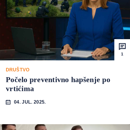
1
DRUŠTVO
Počelo preventivno hapšenje po
vrtićima
04. JUL. 2025.