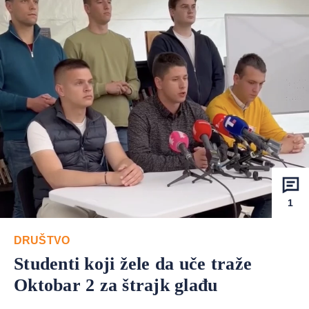
1
DRUŠTVO
Studenti koji žele da uče traže
Oktobar 2 za štrajk glađu