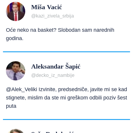
Miša Vacić
@kazi_zivela_srbija
Oće neko na basket? Slobodan sam narednih
godina.
Aleksandar Šapić
@decko_iz_nambije
@Alek_Veliki Izvinite, predsedniče, javite mi se kad
stignete, mislim da ste mi greškom odbili poziv šest
puta