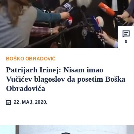
6
BOŠKO OBRADOVIĆ
Patrijarh Irinej: Nisam imao
Vučićev blagoslov da posetim Boška
Obradovića
22. MAJ. 2020.