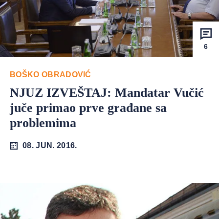
6
BOŠKO OBRADOVIĆ
NJUZ IZVEŠTAJ: Mandatar Vučić
juče primao prve građane sa
problemima
08. JUN. 2016.