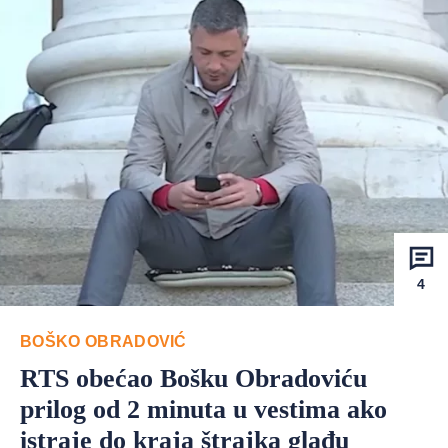
4
BOŠKO OBRADOVIĆ
RTS obećao Bošku Obradoviću
prilog od 2 minuta u vestima ako
istraje do kraja štrajka glađu