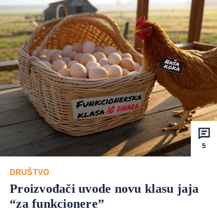
5
DRUŠTVO
Proizvođači uvode novu klasu jaja
“za funkcionere”