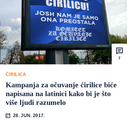
7
ĆIRILICA
Kampanja za očuvanje ćirilice biće
napisana na latinici kako bi je što
više ljudi razumelo
28. JUN. 2017.