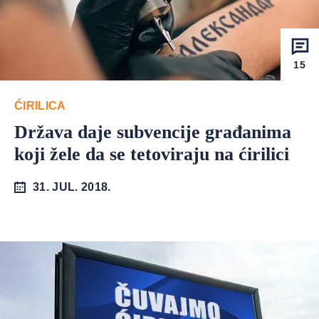
15
ĆIRILICA
Država daje subvencije građanima
koji žele da se tetoviraju na ćirilici
31. JUL. 2018.