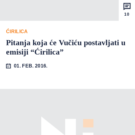
10
ĆIRILICA
Pitanja koja će Vučiću postavljati u
emisiji “Ćirilica”
01. FEB. 2016.