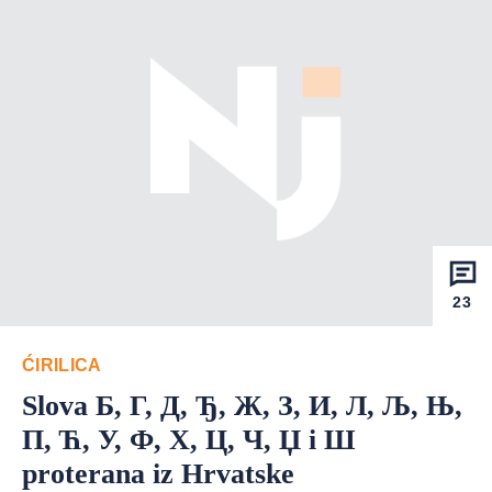
23
ĆIRILICA
Slova Б, Г, Д, Ђ, Ж, З, И, Л, Љ, Њ,
П, Ћ, У, Ф, Х, Ц, Ч, Џ i Ш
proterana iz Hrvatske