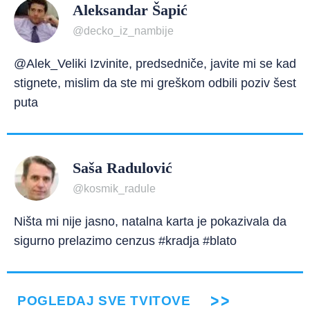
Aleksandar Šapić
@decko_iz_nambije
@Alek_Veliki Izvinite, predsedniče, javite mi se kad
stignete, mislim da ste mi greškom odbili poziv šest
puta
Saša Radulović
@kosmik_radule
Ništa mi nije jasno, natalna karta je pokazivala da
sigurno prelazimo cenzus #kradja #blato
POGLEDAJ SVE TVITOVE