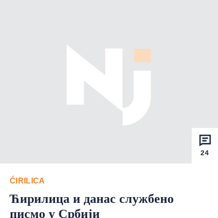
24
ĆIRILICA
Ћирилица и данас службено
писмо у Србији