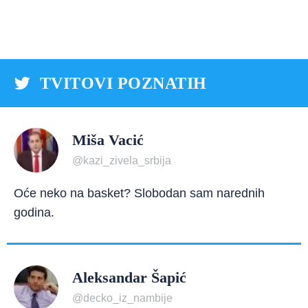
TVITOVI POZNATIH
Miša Vacić
@kazi_zivela_srbija
Oće neko na basket? Slobodan sam narednih
godina.
Aleksandar Šapić
@decko_iz_nambije