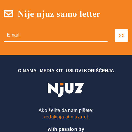
Nije njuz samo letter
О NAMA
MEDIA KIT
USLOVI KORIŠĆENJA
Ako želite da nam pišete:
redakcija at njuz.net
with passion by