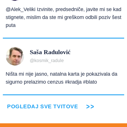
@Alek_Veliki Izvinite, predsedniče, javite mi se kad
stignete, mislim da ste mi greškom odbili poziv šest
puta
Saša Radulović
@kosmik_radule
Ništa mi nije jasno, natalna karta je pokazivala da
sigurno prelazimo cenzus #kradja #blato
POGLEDAJ SVE TVITOVE