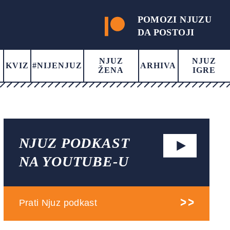
POMOZI NJUZU
DA POSTOJI
NJUZ
NJUZ
KVIZ
#NIJENJUZ
ARHIVA
ŽENA
IGRE
NJUZ PODKAST
NA YOUTUBE-U
Prati Njuz podkast