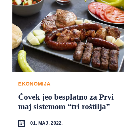
EKONOMIJA
Čovek jeo besplatno za Prvi
maj sistemom “tri roštilja”
01. MAJ. 2022.