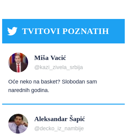
TVITOVI POZNATIH
Miša Vacić
@kazi_zivela_srbija
Oće neko na basket? Slobodan sam
narednih godina.
Aleksandar Šapić
@decko_iz_nambije