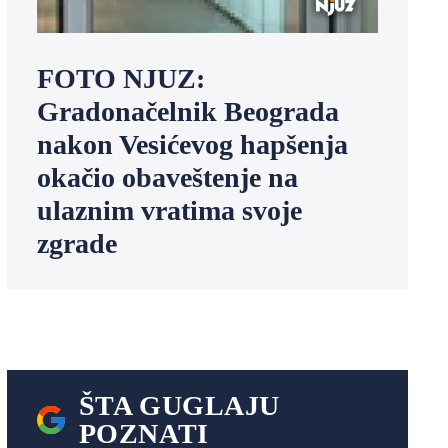
FOTO NJUZ:
Gradonačelnik Beograda
nakon Vesićevog hapšenja
okačio obaveštenje na
ulaznim vratima svoje
zgrade
ŠTA GUGLAJU
POZNATI