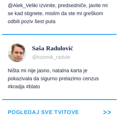
@Alek_Veliki Izvinite, predsedniče, javite mi
se kad stignete, mislim da ste mi greškom
odbili poziv šest puta
Saša Radulović
@kosmik_radule
Ništa mi nije jasno, natalna karta je
pokazivala da sigurno prelazimo cenzus
#kradja #blato
POGLEDAJ SVE TVITOVE