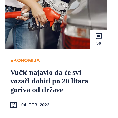
56
EKONOMIJA
Vučić najavio da će svi
vozači dobiti po 20 litara
goriva od države
04. FEB. 2022.