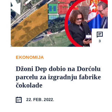
3
EKONOMIJA
Džoni Dep dobio na Dorćolu
parcelu za izgradnju fabrike
čokolade
22. FEB. 2022.