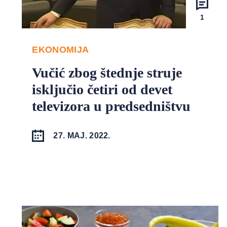
1
EKONOMIJA
Vučić zbog štednje struje
isključio četiri od devet
televizora u predsedništvu
27. MAJ. 2022.