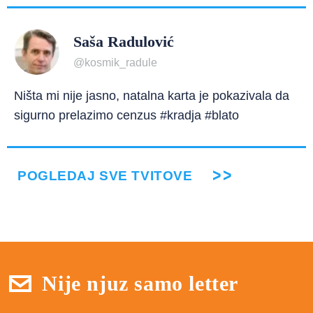
Saša Radulović
@kosmik_radule
Ništa mi nije jasno, natalna karta je pokazivala da
sigurno prelazimo cenzus #kradja #blato
POGLEDAJ SVE TVITOVE
Nije njuz samo letter