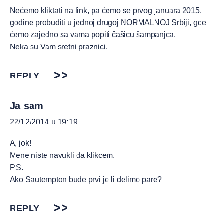
Nećemo kliktati na link, pa ćemo se prvog januara 2015,
godine probuditi u jednoj drugoj NORMALNOJ Srbiji, gde
ćemo zajedno sa vama popiti čašicu šampanjca.
Neka su Vam sretni praznici.
REPLY
Ja sam
22/12/2014 u 19:19
A, jok!
Mene niste navukli da klikcem.
P.S.
Ako Sautempton bude prvi je li delimo pare?
REPLY