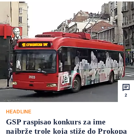
2
HEADLINE
GSP raspisao konkurs za ime
najbrže trole koja stiže do Prokopa