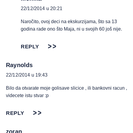
22/12/2014 u 20:21
Naročito, ovoj deci na ekskurzijama, što sa 13
godina rade ono što Maja, ni u svojih 60 još nije.
REPLY
Raynolds
22/12/2014 u 19:43
Bilo da otvarate moje golisave slicice , ili bankovni racun ,
videcete istu stvar :p
REPLY
zoran