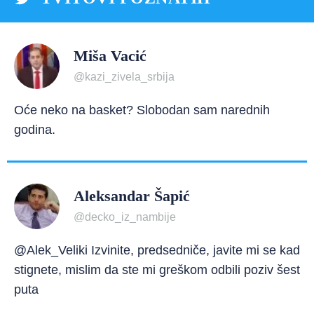
Miša Vacić
@kazi_zivela_srbija
Oće neko na basket? Slobodan sam narednih
godina.
Aleksandar Šapić
@decko_iz_nambije
@Alek_Veliki Izvinite, predsedniče, javite mi se kad
stignete, mislim da ste mi greškom odbili poziv šest
puta