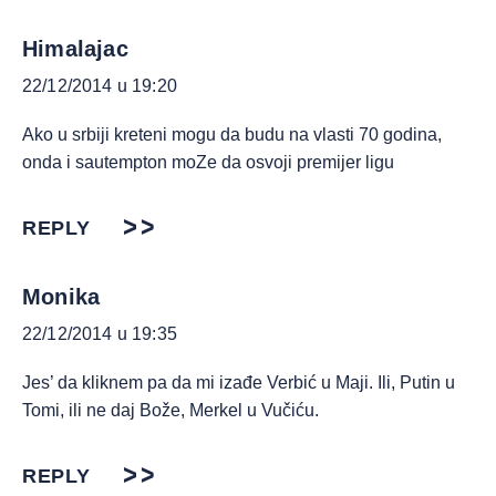
Himalajac
22/12/2014 u 19:20
Ako u srbiji kreteni mogu da budu na vlasti 70 godina,
onda i sautempton moZe da osvoji premijer ligu
REPLY
Monika
22/12/2014 u 19:35
Jes’ da kliknem pa da mi izađe Verbić u Maji. Ili, Putin u
Tomi, ili ne daj Bože, Merkel u Vučiću.
REPLY