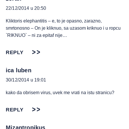
22/12/2014 u 20:50
Kliktoris elephantitis – e, to je opasno, zarazno,
smrtonosno – On je kliknuo, sa uzasom kriknuo i u ropcu
`RIKNUO` – ni za epitaf nije…
REPLY
ica luben
30/12/2014 u 19:01
kako da obrisem virus, uvek me vrati na istu stranicu?
REPLY
Mizantropikus