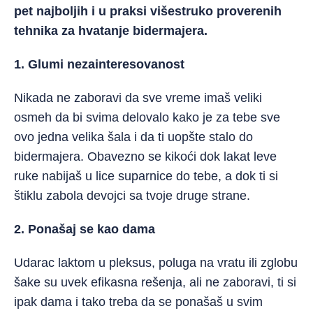
pet najboljih i u praksi višestruko proverenih
tehnika za hvatanje bidermajera.
1. Glumi nezainteresovanost
Nikada ne zaboravi da sve vreme imaš veliki
osmeh da bi svima delovalo kako je za tebe sve
ovo jedna velika šala i da ti uopšte stalo do
bidermajera. Obavezno se kikoći dok lakat leve
ruke nabijaš u lice suparnice do tebe, a dok ti si
štiklu zabola devojci sa tvoje druge strane.
2. Ponašaj se kao dama
Udarac laktom u pleksus, poluga na vratu ili zglobu
šake su uvek efikasna rešenja, ali ne zaboravi, ti si
ipak dama i tako treba da se ponašaš u svim