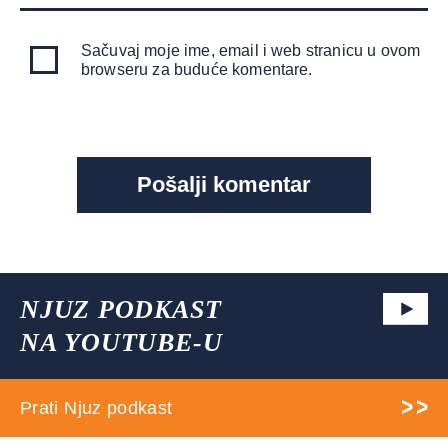
Sačuvaj moje ime, email i web stranicu u ovom
browseru za buduće komentare.
NJUZ PODKAST
NA YOUTUBE-U
Prati Njuz podkast