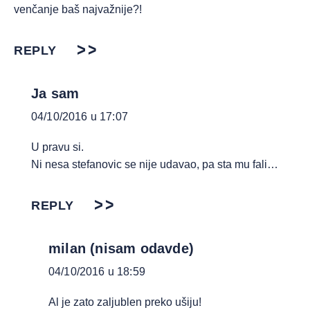
venčanje baš najvažnije?!
REPLY
Ja sam
04/10/2016 u 17:07
U pravu si.
Ni nesa stefanovic se nije udavao, pa sta mu fali…
REPLY
milan (nisam odavde)
04/10/2016 u 18:59
Al je zato zaljublen preko ušiju!