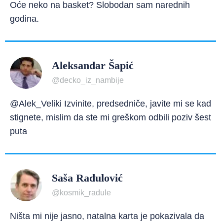
Oće neko na basket? Slobodan sam narednih
godina.
Aleksandar Šapić
@decko_iz_nambije
@Alek_Veliki Izvinite, predsedniče, javite mi se kad
stignete, mislim da ste mi greškom odbili poziv šest
puta
Saša Radulović
@kosmik_radule
Ništa mi nije jasno, natalna karta je pokazivala da