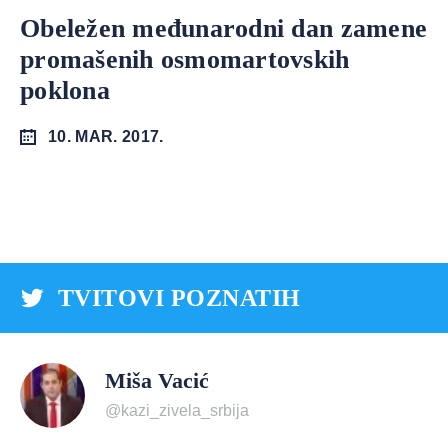
Obeležen međunarodni dan zamene
promašenih osmomartovskih
poklona
10. MAR. 2017.
TVITOVI POZNATIH
Miša Vacić
@kazi_zivela_srbija