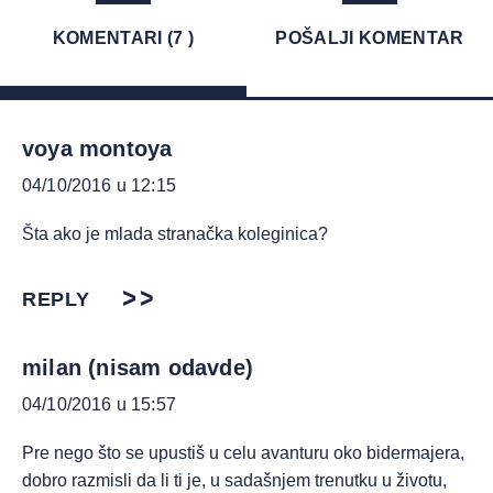
KOMENTARI (7 )
POŠALJI KOMENTAR
voya montoya
04/10/2016 u 12:15
Šta ako je mlada stranačka koleginica?
REPLY
milan (nisam odavde)
04/10/2016 u 15:57
Pre nego što se upustiš u celu avanturu oko bidermajera,
dobro razmisli da li ti je, u sadašnjem trenutku u životu,