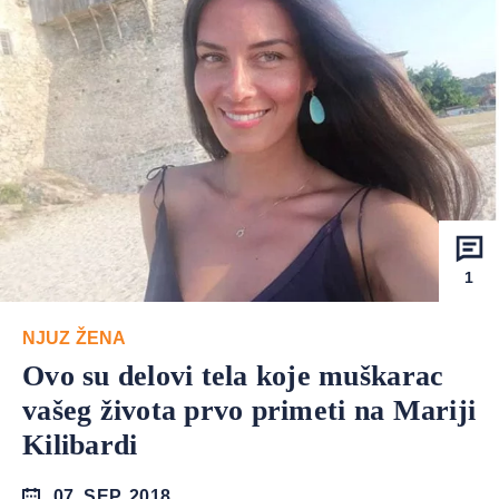
1
NJUZ ŽENA
Ovo su delovi tela koje muškarac
vašeg života prvo primeti na Mariji
Kilibardi
07. SEP. 2018.