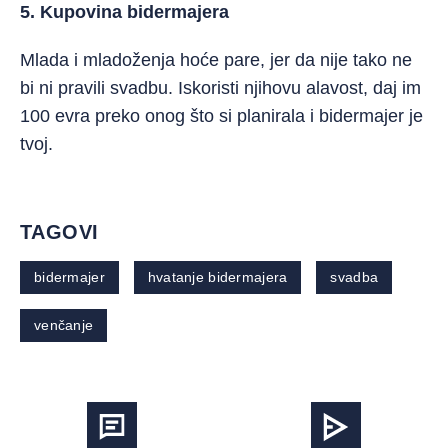
5. Kupovina bidermajera
Mlada i mladoženja hoće pare, jer da nije tako ne
bi ni pravili svadbu. Iskoristi njihovu alavost, daj im
100 evra preko onog što si planirala i bidermajer je
tvoj.
TAGOVI
bidermajer
hvatanje bidermajera
svadba
venčanje