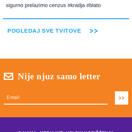
sigurno prelazimo cenzus #kradja #blato
POGLEDAJ SVE TVITOVE
Nije njuz samo letter