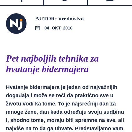
AUTOR: urednistvo
04. OKT. 2016
Pet najboljih tehnika za
hvatanje bidermajera
Hvatanje bidermajera je jedan od najvažnijih
događaja i može se reći da praktično sve u
životu vodi ka tome. To je najsrećniji dan za
mnoge žene, dan kada određuju svoju sudbinu
i, shodno tome, moraju biti spremne na sve, ali
najviše na to da ga uhvate. Predstavljamo vam