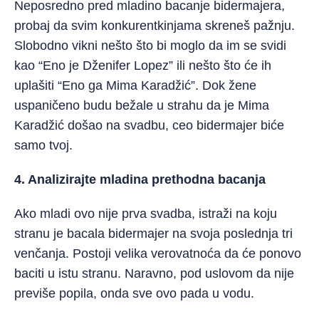
Neposredno pred mladino bacanje bidermajera,
probaj da svim konkurentkinjama skreneš pažnju.
Slobodno vikni nešto što bi moglo da im se svidi
kao “Eno je Dženifer Lopez” ili nešto što će ih
uplašiti “Eno ga Mima Karadžić”. Dok žene
uspaničeno budu bežale u strahu da je Mima
Karadžić došao na svadbu, ceo bidermajer biće
samo tvoj.
4. Analizirajte mladina prethodna bacanja
Ako mladi ovo nije prva svadba, istraži na koju
stranu je bacala bidermajer na svoja poslednja tri
venčanja. Postoji velika verovatnoća da će ponovo
baciti u istu stranu. Naravno, pod uslovom da nije
previše popila, onda sve ovo pada u vodu.