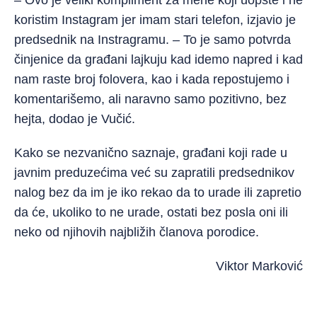
– Ovo je veliki kompliment za mene koji uopšte i ne
koristim Instagram jer imam stari telefon, izjavio je
predsednik na Instragramu. – To je samo potvrda
činjenice da građani lajkuju kad idemo napred i kad
nam raste broj folovera, kao i kada repostujemo i
komentarišemo, ali naravno samo pozitivno, bez
hejta, dodao je Vučić.
Kako se nezvanično saznaje, građani koji rade u
javnim preduzećima već su zapratili predsednikov
nalog bez da im je iko rekao da to urade ili zapretio
da će, ukoliko to ne urade, ostati bez posla oni ili
neko od njihovih najbližih članova porodice.
Viktor Marković