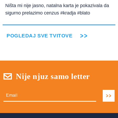
Ništa mi nije jasno, natalna karta je pokazivala da
sigurno prelazimo cenzus #kradja #blato
POGLEDAJ SVE TVITOVE
Nije njuz samo letter