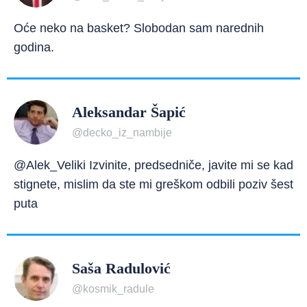
Oće neko na basket? Slobodan sam narednih
godina.
Aleksandar Šapić
@decko_iz_nambije
@Alek_Veliki Izvinite, predsedniče, javite mi se kad
stignete, mislim da ste mi greškom odbili poziv šest
puta
Saša Radulović
@kosmik_radule