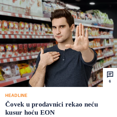
6
HEADLINE
Čovek u prodavnici rekao neću
kusur hoću EON